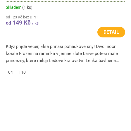
Skladem
(1 ks)
od 123 Kč bez DPH
149 Kč
od
/ ks
DETAIL
Když přijde večer, Elsa přináší pohádkové sny! Dívčí noční
košile Frozen na ramínka v jemné žluté barvě potěší malé
princezny, které milují Ledové království. Lehká bavlněná...
104
110