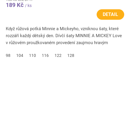
189 Kč
/ ks
DETAIL
Když růžová potká Minnie a Mickeyho, vzniknou šaty, které
rozzáří každý dětský den. Dívčí šaty MINNIE A MICKEY Love
v růžovém proužkovaném provedení zaujmou hravým
motivem,...
98
104
110
116
122
128