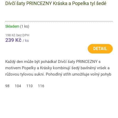
Dívčí šaty PRINCEZNY Kráska a Popelka tyl šedé
Skladem
(1 ks)
198 Kč bez DPH
239 Kč
/ ks
DETAIL
Každý den může být pohádka! Dívčí šaty PRINCEZNY s
motivem Popelky a Krásky kombinují šedý bavlněný vršek a
růžovou tylovou sukni. Pohodlný střih umožňuje volný pohyb
a příjemné...
98
104
110
116