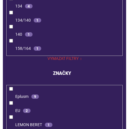
134
4
134/140
1
140
1
158/164
1
VYMAZAT FILTRY
ZNAČKY
Eplusm
9
EU
2
LEMON BERET
1