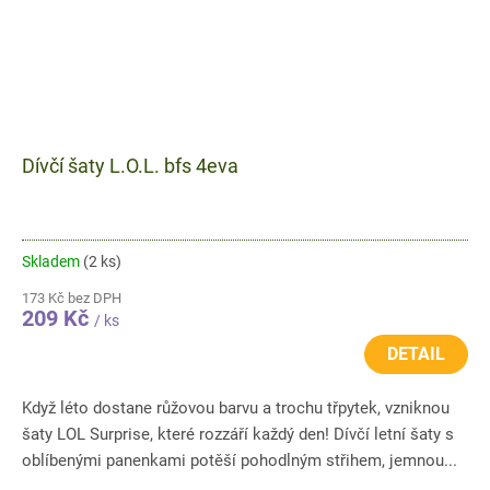
Dívčí šaty L.O.L. bfs 4eva
Skladem
(2 ks)
173 Kč bez DPH
209 Kč
/ ks
DETAIL
Když léto dostane růžovou barvu a trochu třpytek, vzniknou
šaty LOL Surprise, které rozzáří každý den! Dívčí letní šaty s
oblíbenými panenkami potěší pohodlným střihem, jemnou...