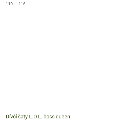
110
116
Dívčí šaty L.O.L. boss queen