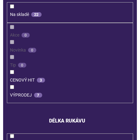
Na skladě
22
Akce
0
Novinka
0
Tip
0
CENOVÝ HIT
3
VÝPRODEJ
7
DÉLKA RUKÁVU