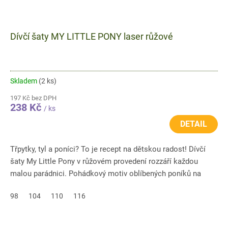
Dívčí šaty MY LITTLE PONY laser růžové
Skladem
(2 ks)
197 Kč bez DPH
238 Kč
/ ks
DETAIL
Třpytky, tyl a poníci? To je recept na dětskou radost! Dívčí
šaty My Little Pony v růžovém provedení rozzáří každou
malou parádnici. Pohádkový motiv oblíbených poníků na
lesklém...
98
104
110
116