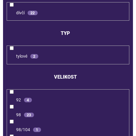
dívčí
22
TYP
tylové
2
VELIKOST
92
4
98
23
98/104
1