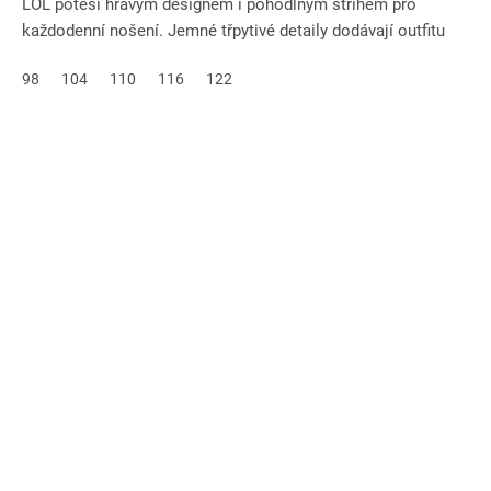
LOL potěší hravým designem i pohodlným střihem pro
každodenní nošení. Jemné třpytivé detaily dodávají outfitu
veselý...
98
104
110
116
122