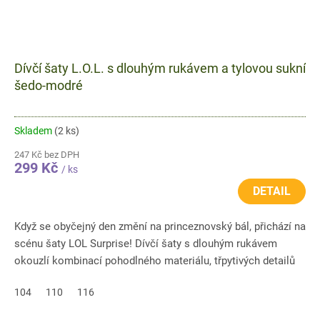
Dívčí šaty L.O.L. s dlouhým rukávem a tylovou sukní
šedo-modré
Skladem
(2 ks)
247 Kč bez DPH
299 Kč
/ ks
DETAIL
Když se obyčejný den změní na princeznovský bál, přichází na
scénu šaty LOL Surprise! Dívčí šaty s dlouhým rukávem
okouzlí kombinací pohodlného materiálu, třpytivých detailů
a...
104
110
116