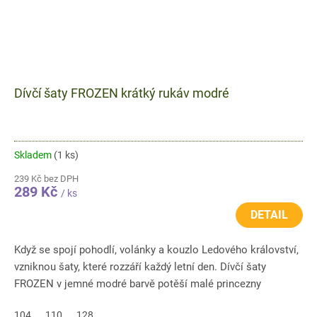
Dívčí šaty FROZEN krátký rukáv modré
Skladem
(1 ks)
239 Kč bez DPH
289 Kč
/ ks
DETAIL
Když se spojí pohodlí, volánky a kouzlo Ledového království,
vzniknou šaty, které rozzáří každý letní den. Dívčí šaty
FROZEN v jemné modré barvě potěší malé princezny
motivem...
104
110
128