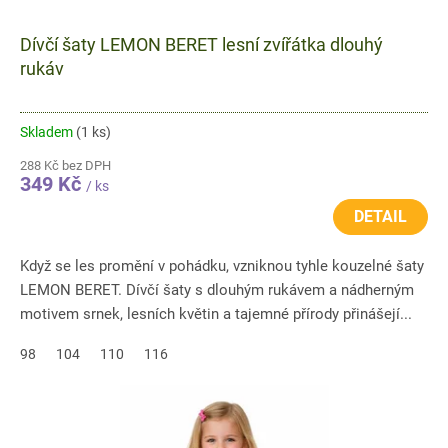
Dívčí šaty LEMON BERET lesní zvířátka dlouhý
rukáv
Skladem
(1 ks)
288 Kč bez DPH
349 Kč
/ ks
DETAIL
Když se les promění v pohádku, vzniknou tyhle kouzelné šaty
LEMON BERET. Dívčí šaty s dlouhým rukávem a nádherným
motivem srnek, lesních květin a tajemné přírody přinášejí...
98
104
110
116