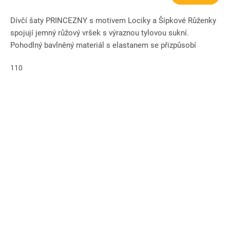
Dívčí šaty PRINCEZNY s motivem Lociky a Šípkové Růženky
spojují jemný růžový vršek s výraznou tylovou sukní.
Pohodlný bavlněný materiál s elastanem se přizpůsobí
pohybu a zaručí...
110