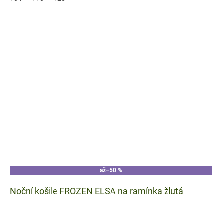
až
–50 %
Noční košile FROZEN ELSA na ramínka žlutá