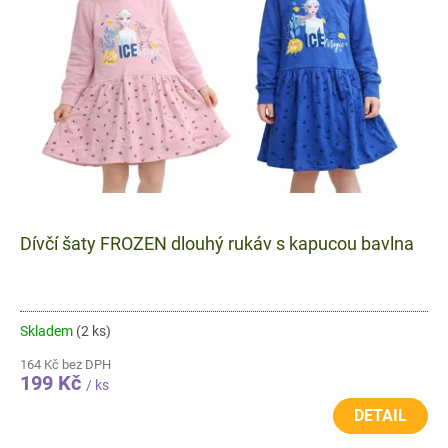
r
o
d
u
k
t
ů
Dívčí šaty FROZEN dlouhý rukáv s kapucou bavlna
Skladem
(2 ks)
164 Kč bez DPH
199 Kč
/ ks
DETAIL