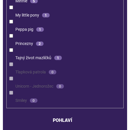
Minnie
5
My little pony
1
Peppa pig
1
Princezny
2
Tajný život mazlíčků
1
Tlapková patrola
0
Unicorn - Jednorožec
0
Smiley
0
POHLAVÍ