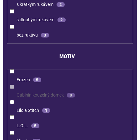
s krátkým rukávem
2
s dlouhým rukávem
2
bez rukávu
3
MOTIV
Frozen
5
Gábinin kouzelný domek
0
Lilo a Stitch
1
L.O.L.
5