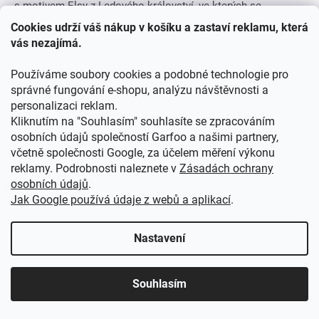
s motivem Elsy z Ledového království, ve kterých se
snadno...
Cookies udrží váš nákup v košíku a zastaví reklamu, která
104
110
116
122
128
134
vás nezajímá.
Používáme soubory cookies a podobné technologie pro
správné fungování e-shopu, analýzu návštěvnosti a
personalizaci reklam.
Kliknutím na "Souhlasím" souhlasíte se zpracováním
osobních údajů společností Garfoo a našimi partnery,
včetně společnosti Google, za účelem měření výkonu
reklamy. Podrobnosti naleznete v
Zásadách ochrany
osobních údajů
.
Jak Google používá údaje z webů a aplikací
.
Nastavení
Souhlasím
Šaty PEPPA PIG tílkové šedofialové