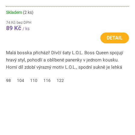
Skladem
(2 ks)
74 Kč bez DPH
89 Kč
/ ks
DETAIL
Malá bosska přichází! Dívčí šaty L.O.L. Boss Queen spojují
hravý styl, pohodlí a oblíbené panenky v jednom kousku.
Horní díl zdobí výrazný motiv L.O.L., spodní sukně je lehká
a...
98
104
110
116
122