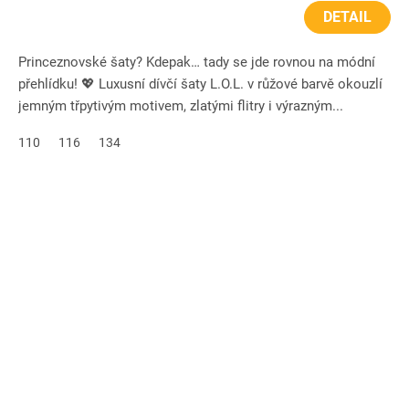
DETAIL
Princeznovské šaty? Kdepak… tady se jde rovnou na módní
přehlídku! 💖 Luxusní dívčí šaty L.O.L. v růžové barvě okouzlí
jemným třpytivým motivem, zlatými flitry i výrazným...
110
116
134