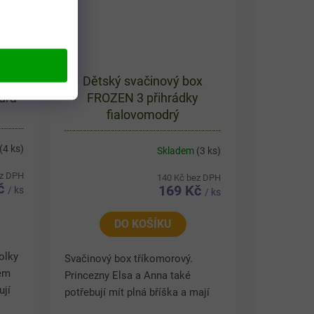
ZEN
Dětský svačinový box
odrá
FROZEN 3 přihrádky
fialovomodrý
(4 ks)
Skladem
(3 ks)
ez DPH
140 Kč bez DPH
Kč
169 Kč
/ ks
/ ks
DO KOŠÍKU
olky
Svačinový box tříkomorový.
kem
Princezny Elsa a Anna také
ují
potřebují mít plná bříška a mají
super svačinový box i pro vaše