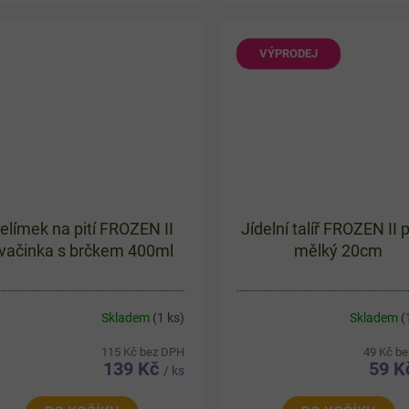
čí zástěra s motivem Ledové
Barevný motiv s oblíbenými
lovství ve fialové barvě a...
hrdinkami potěší každé dítě.
VÝPRODEJ
elímek na pití FROZEN II
Jídelní talíř FROZEN II 
vačinka s brčkem 400ml
mělký 20cm
Skladem
(1 ks)
Skladem
(
115 Kč bez DPH
49 Kč b
139 Kč
59 
/ ks