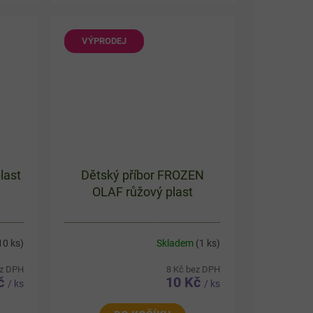
holčičky. Svačinový box má tři
..
přihrádky, kde je jeden...
VÝPRODEJ
plast
Dětský příbor FROZEN
OLAF růžový plast
10 ks)
Skladem
(1 ks)
ez DPH
8 Kč bez DPH
Kč
10 Kč
/ ks
/ ks