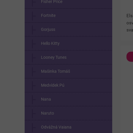
Fisher Price
Fortnite
Els
osv
Gorjuss
sva
pit
Hello Kitty
brč
dro
Looney Tunes
dět
Mašinka Tomáš
Medvídek Pú
Nana
Naruto
Odvážná Vaiana