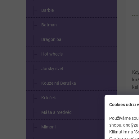
Barbie
Batman
Dragon ball
Hot wheels
Jurský svět
Kdy
ka
Kouzelná Beruška
kel
nep
Krteček
s 
Cookies udrží v
při
Máša a medvěd
Používáme soub
shopu, analýzu 
Mimoni
Kliknutím na "S
Garfoo a našimi