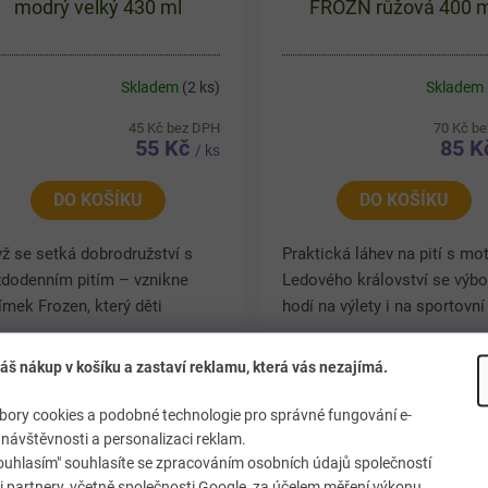
modrý velký 430 ml
FROZN růžová 400 
Skladem
(2 ks)
Skladem
45 Kč bez DPH
70 Kč b
55 Kč
85 
/ ks
DO KOŠÍKU
DO KOŠÍKU
ž se setká dobrodružství s
Praktická láhev na pití s mot
ždodenním pitím – vznikne
Ledového království se výb
ímek Frozen, který děti
hodí na výlety i na sportovní
ustí z ruky. Plastový kelímek
kroužky, kde děti musí dodr
motivem oblíbených postav
pitný režim. Lahev je vyrobe
áš nákup v košíku a zastaví reklamu, která vás nezajímá.
náší radost při každém...
bezpečných...
ory cookies a podobné technologie pro správné fungování e-
návštěvnosti a personalizaci reklam.
ouhlasím" souhlasíte se zpracováním osobních údajů společností
 partnery, včetně společnosti Google, za účelem měření výkonu