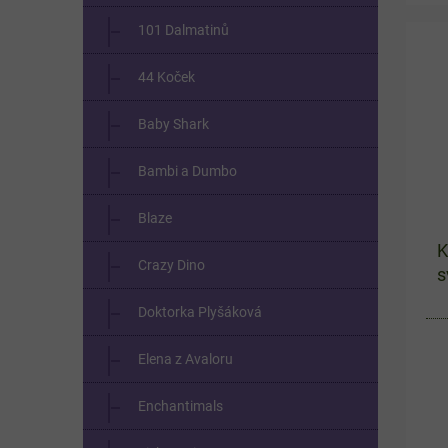
Dív
101 Dalmatinů
krá
44 Koček
Baby Shark
Bambi a Dumbo
Blaze
K
Crazy Dino
s
Doktorka Plyšáková
Elena z Avaloru
Enchantimals