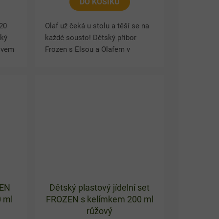
DO KOŠÍKU
 20
Olaf už čeká u stolu a těší se na
ský
každé sousto! Dětský příbor
tivem
Frozen s Elsou a Olafem v
otěší
růžovém provedení zpříjemní
revný
dětem snídani, oběd i večeři.
Sada obsahuje lžičku a vidličku...
ZEN
Dětský plastový jídelní set
0 ml
FROZEN s kelímkem 200 ml
růžový