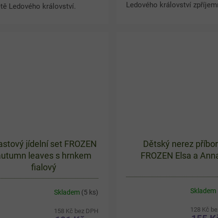
Ledového království zpříjem
tě Ledového království.
každé jídlo i tvořivé chvíle.
ská láhev Frozen s Annou a
Barevný motiv Anny, Elsy a 
sou pomáhá dodržovat pitný
potěší všechny malé...
im doma, ve škole i na
etech....
astový jídelní set FROZEN
Dětský nerez příbor
autumn leaves s hrnkem
FROZEN Elsa a Ann
fialový
Skladem
Skladem
(5 ks)
128 Kč b
158 Kč bez DPH