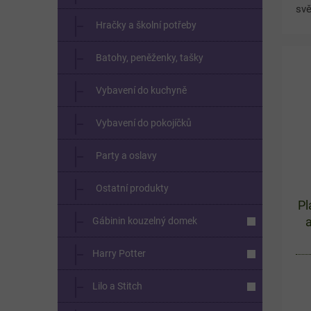
svě
Hračky a školní potřeby
Dět
El
Batohy, peněženky, tašky
rež
výl
Vybavení do kuchyně
Vybavení do pokojíčků
Party a oslavy
Ostatní produkty
Pl
Gábinin kouzelný domek
Harry Potter
Lilo a Stitch