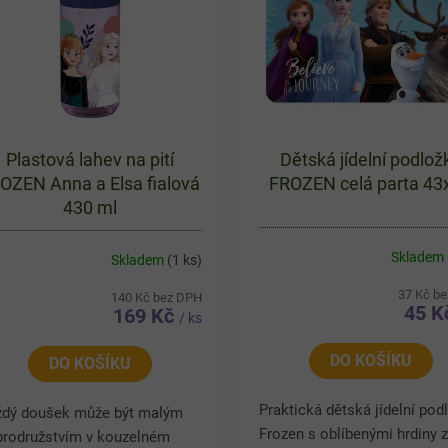
Plastová lahev na pití
Dětská jídelní podlož
OZEN Anna a Elsa fialová
FROZEN celá parta 43
430 ml
Skladem
Skladem
(1 ks)
37 Kč b
140 Kč bez DPH
45 
169 Kč
/ ks
DO KOŠÍKU
DO KOŠÍKU
Praktická dětská jídelní pod
ždý doušek může být malým
Frozen s oblíbenými hrdiny 
brodružstvím v kouzelném