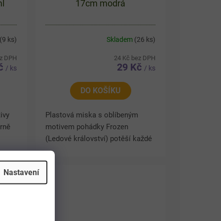
ml
17cm modrá
(9 ks)
Skladem
(26 ks)
ez DPH
24 Kč bez DPH
Kč
29 Kč
/ ks
/ ks
DO KOŠÍKU
ivy
Plastová miska s oblíbeným
orně
motivem pohádky Frozen
(Ledové království) potěší každé
žovat
dítě a zpříjemní každé stolování.
na z
Díky veselému dětskému designu
Nastavení
je ideální pro každodenní...