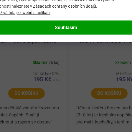
bnosti naleznete v
Zásadách ochrany osobních údajů
.
ívá údaje z webů a aplikací
.
Souhlasím
Dětská zástěra FROZEN
Dětská zástěra FRO
šichni set s čepicí fialová
všichni set s čepicí m
Skladem
(6 ks)
Skladem
161 Kč bez DPH
161 Kč b
195 Kč
195 
/ ks
DO KOŠÍKU
DO KOŠÍKU
sná dětská zástěra Frozen má
Dětská zástěra Frozen pro h
olek úspěch. Stačí ji
(3–8 let) je ideálním doplň
éknout a rázem se dostaví
pro malé kuchařky, které mil
uť pomáhat mamce v kuchyni.
pohádku Ledové království.