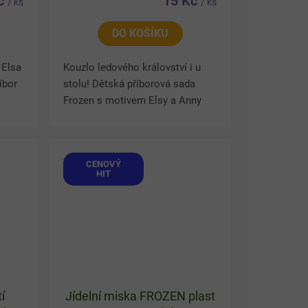
Kč
15 Kč
/ ks
/ ks
DO KOŠÍKU
 Elsa
Kouzlo ledového království i u
íbor
stolu! Dětská příborová sada
Frozen s motivem Elsy a Anny
promění každé jídlo v pohádkové
ou do
dobrodružství. Set obsahuje
lžičku a vidličku ideální...
CENOVÝ
HIT
í
Jídelní miska FROZEN plast