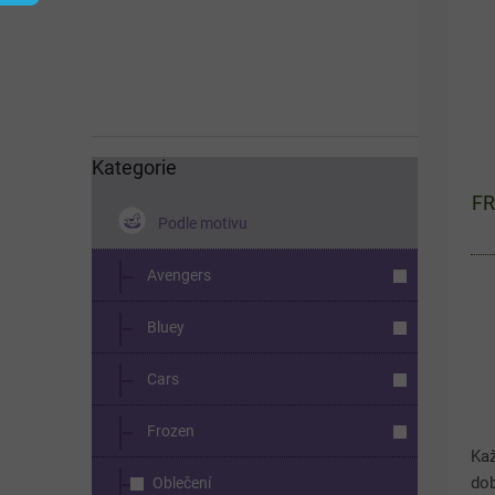
í
s
p
p
a
r
n
o
e
d
l
u
k
Kategorie
Přeskočit
kategorie
t
FR
ů
Podle motivu
Avengers
Bluey
Cars
Frozen
Ka
do
Oblečení