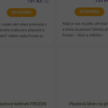
155 
191 Kč
/ ks
DO KOŠÍKU
DO KOŠÍKU
Když je čas na jídlo, přichází
k copak nám dnes princezny z
a Anna na pomoc! Dětský př
ového království připravili k
Frozen – lžíce a vidlička –
ání? Jídelní sada Frozen je
zpříjemní každé stolování.
á obrázků, které dětem
Ergonomické rukojeti padn
nesou chuť k jídlu a k
malé ručičky a zaoblené...
íjemní stolování. Jídelní...
lastový kelímek FROZEN
Plastová láhev na pit