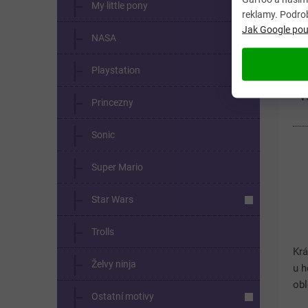
My little pony
reklamy. Podro
Jak Google použ
NASA
Playstation
v
Princezny
Sonic
Super Mario
Star Wars
Trolls
Krá
Želvy ninja
u h
obl
Ostatní motivy
ch