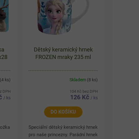
ka
Dětský keramický hrnek
x28
FROZEN mraky 235 ml
(4 ks)
Skladem
(8 ks)
ez DPH
104 Kč bez DPH
Kč
126 Kč
/ ks
/ ks
DO KOŠÍKU
ložka
Speciální dětský keramický hrnek
z
pro naše princezny. Parádní hrnek