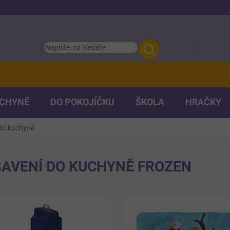
UCHYNĚ
DO POKOJÍČKU
ŠKOLA
HRAČKY
do kuchyně
AVENÍ DO KUCHYNĚ FROZEN