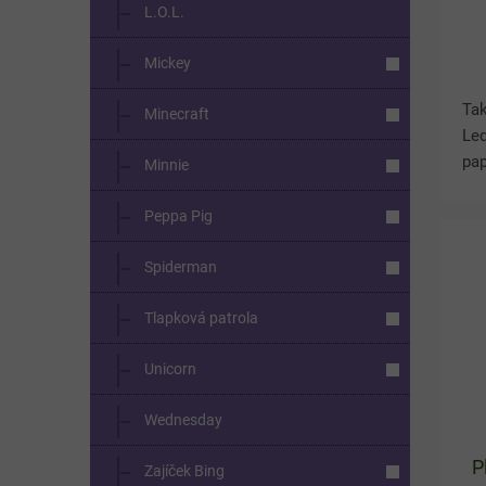
L.O.L.
Mickey
Ta
Minecraft
Led
pap
Minnie
pln
při
Peppa Pig
zpř
Spiderman
Tlapková patrola
Unicorn
Wednesday
P
Zajíček Bing