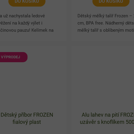
DO KOŠÍKU
DO KOŠÍKU
a už nachystala ledové
Dětský mělký talíř Frozen –
ěžení na každý výlet i
cm, BPA free. Nádherný dět
činovou pauzu! Kelímek na
mělký talíř s oblíbeným mo
í Frozen II se zabudovaným
Frozen (Ledové království) p
kem a horní přihrádkou na
každou malou princeznu. Ba
bnou svačinku zpříjemní
design s Annou a...
VÝPRODEJ
em...
Dětský příbor FROZEN
Alu lahev na pití FRO
fialový plast
uzávěr s knoflíkem 50