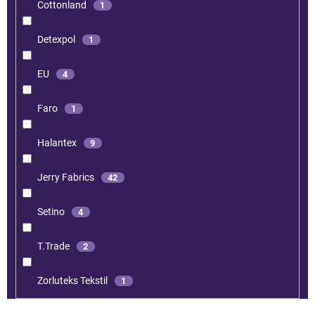
Cottonland
1
Detexpol
1
EU
4
Faro
1
Halantex
9
Jerry Fabrics
42
Setino
4
T.Trade
2
Zorluteks Tekstil
1