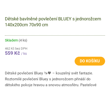
Dětské bavlněné povlečení BLUEY s jednorožcem
140x200cm 70x90 cm
Skladem
(4 ks)
462 Kč bez DPH
559 Kč
/ ks
DO KOŠÍKU
Dětské povlečení Bluey 🦄💖 – kouzelný svět fantazie.
Roztomilé povlečení Bluey s jednorožcem přináší do
dětského pokoje hravou a snovou atmosféru. Pastelové
barvy, balónky a...