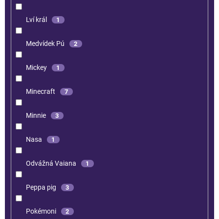
Lví král
1
Medvídek Pú
2
Mickey
1
Minecraft
7
Minnie
3
Nasa
1
Odvážná Vaiana
1
Peppa pig
3
Pokémoni
2