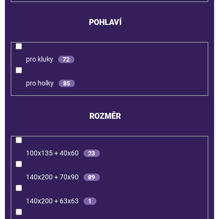
POHLAVÍ
pro kluky
72
pro holky
85
ROZMĚR
100x135 + 40x60
23
140x200 + 70x90
89
140x200 + 63x63
1