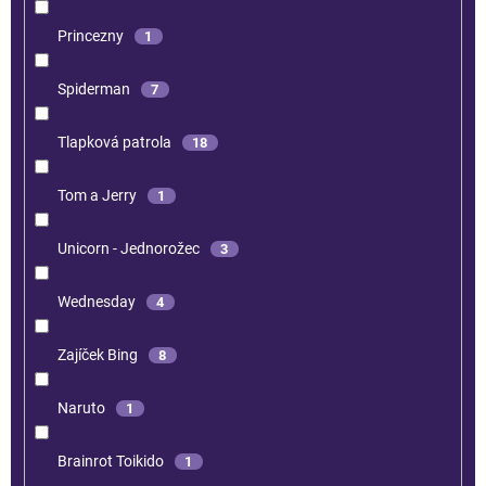
Princezny
1
Spiderman
7
Tlapková patrola
18
Tom a Jerry
1
Unicorn - Jednorožec
3
Wednesday
4
Zajíček Bing
8
Naruto
1
Brainrot Toikido
1