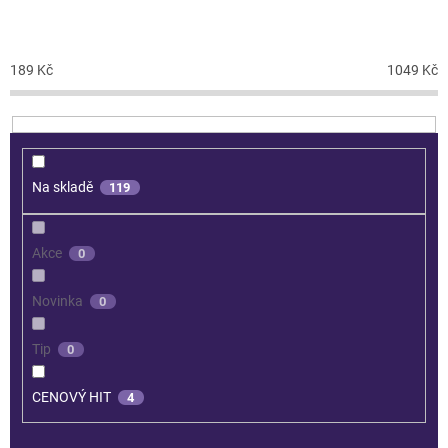
CENA
189
Kč
1049
Kč
Na skladě
119
Akce
0
Novinka
0
Tip
0
CENOVÝ HIT
4