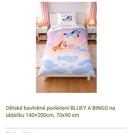
V
ý
p
i
s
p
r
o
d
u
k
t
ů
Dětské bavlněné povlečení BLUEY A BINGO na
obláčku 140×200cm, 70x90 cm