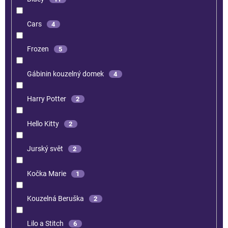
Cars
4
Frozen
5
Gábinin kouzelný domek
4
Harry Potter
2
Hello Kitty
2
Jurský svět
2
Kočka Marie
1
Kouzelná Beruška
2
Lilo a Stitch
6