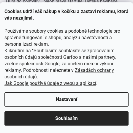
Hurá do postýlky… balón právě startuje! Dětské bavlněné
povlečení Gábinin kouzelný domek v balónu promění každý
Cookies udrží váš nákup v košíku a zastaví reklamu, která
večer v pohádkové dobrodružství plné barev a roztomilých
vás nezajímá.
kočičích...
Používáme soubory cookies a podobné technologie pro
správné fungování e-shopu, analýzu návštěvnosti a
personalizaci reklam.
Kliknutím na "Souhlasím" souhlasíte se zpracováním
osobních údajů společností Garfoo a našimi partnery,
včetně společnosti Google, za účelem měření výkonu
reklamy. Podrobnosti naleznete v
Zásadách ochrany
osobních údajů
.
Jak Google používá údaje z webů a aplikací
.
Nastavení
Souhlasím
Dětské bavlněné povlečení PEPPA PIG nejlepší