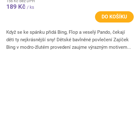
156 Kč bez DPH
189 Kč
/ ks
DO KOŠÍKU
Když se ke spánku přidá Bing, Flop a veselý Pando, čekají
děti ty nejkrásnější sny! Dětské bavlněné povlečení Zajíček
Bing v modro-žlutém provedení zaujme výrazným motivem...