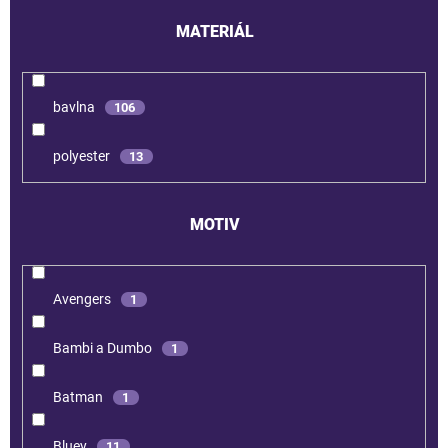
MATERIÁL
bavlna
106
polyester
13
MOTIV
Avengers
1
Bambi a Dumbo
1
Batman
1
Bluey
11