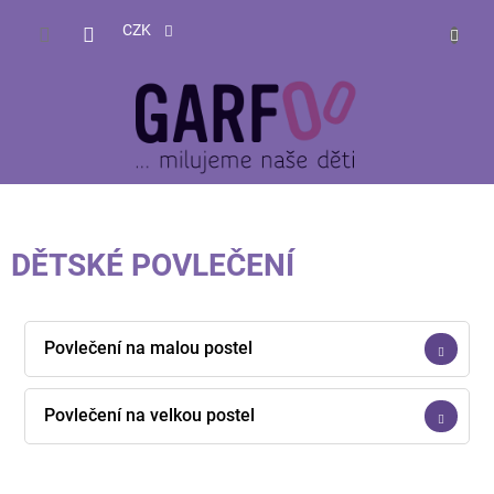
Přejít
NÁKUP
na
CZK
obsah
KOŠÍK
DĚTSKÉ POVLEČENÍ
Povlečení na malou postel
Povlečení na velkou postel