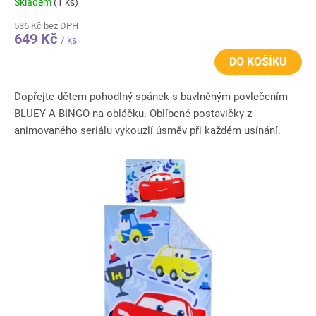
Skladem
(1 ks)
536 Kč bez DPH
649 Kč
/ ks
DO KOŠÍKU
Dopřejte dětem pohodlný spánek s bavlněným povlečením
BLUEY A BINGO na obláčku. Oblíbené postavičky z
animovaného seriálu vykouzlí úsměv při každém usínání.
Povlečení je...