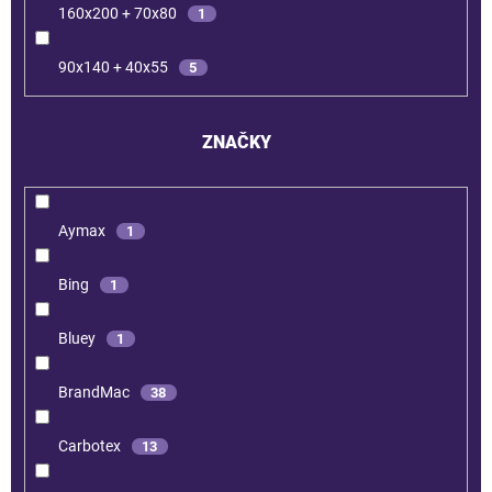
160x200 + 70x80
1
90x140 + 40x55
5
ZNAČKY
Aymax
1
Bing
1
Bluey
1
BrandMac
38
Carbotex
13