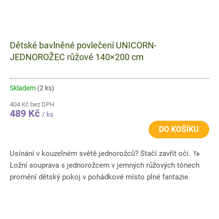
Dětské bavlněné povlečení UNICORN-
JEDNOROŽEC růžové 140×200 cm
Skladem
(2 ks)
404 Kč bez DPH
489 Kč
/ ks
DO KOŠÍKU
Usínání v kouzelném světě jednorožců? Stačí zavřít oči. 🦄
Ložní souprava s jednorožcem v jemných růžových tónech
promění dětský pokoj v pohádkové místo plné fantazie.
Sada...