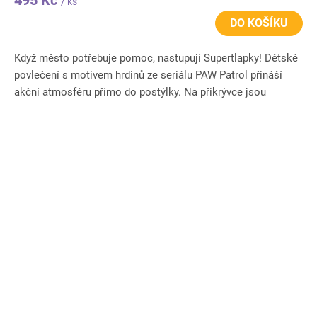
495 Kč
/ ks
DO KOŠÍKU
Když město potřebuje pomoc, nastupují Supertlapky! Dětské
povlečení s motivem hrdinů ze seriálu PAW Patrol přináší
akční atmosféru přímo do postýlky. Na přikrývce jsou
Chase,...