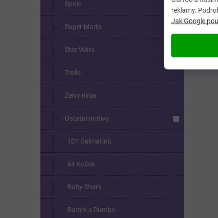
Sonic
reklamy. Podro
Jak Google použ
Super Mario
Star Wars
Trolls
Želvy ninja
Ostatní motivy
101 Dalmatinů
44 Koček
Baby Shark
Bambi a Dumbo