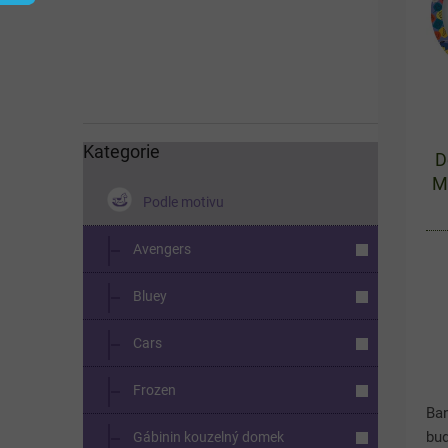
í
s
p
p
a
r
n
o
e
d
l
u
k
Kategorie
Přeskočit
D
kategorie
t
M
ů
Podle motivu
Avengers
Bluey
Cars
Frozen
Ba
bud
Gábinin kouzelný domek