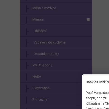
Máša a medvěd
Mimoni
Oblečení
Vybavení do kuchyně
Ostatní produkty
My little pony
NASA
Cookies udrží v
Playstation
Používáme soub
shopu, analýzu 
Princezny
Kliknutím na "S
Garfoo a našimi