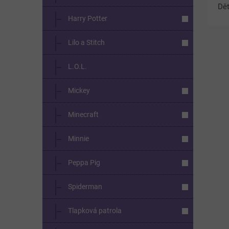
Dět
Harry Potter
žlu
poh
Lilo a Stitch
kel
L.O.L.
Mickey
Minecraft
Minnie
Peppa Pig
Spiderman
Tlapková patrola