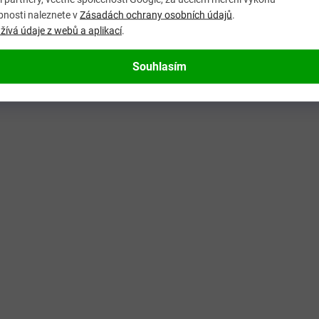
bnosti naleznete v
Zásadách ochrany osobních údajů
.
ívá údaje z webů a aplikací
.
Souhlasím