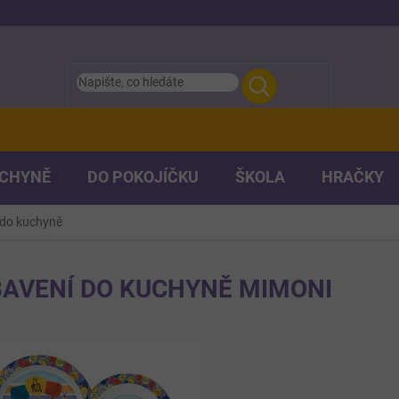
UCHYNĚ
DO POKOJÍČKU
ŠKOLA
HRAČKY
 do kuchyně
AVENÍ DO KUCHYNĚ MIMONI