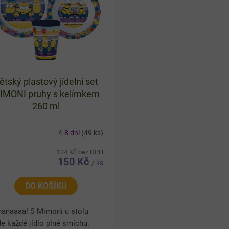
ětský plastový jídelní set
IMONI pruhy s kelímkem
260 ml
4-8 dní
(49 ks)
124 Kč bez DPH
150 Kč
/ ks
DO KOŠÍKU
nanaaaa! S Mimoni u stolu
e každé jídlo plné smíchu.