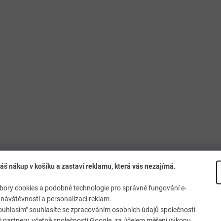
áš nákup v košíku a zastaví reklamu, která vás nezajímá.
ory cookies a podobné technologie pro správné fungování e-
návštěvnosti a personalizaci reklam.
ouhlasím" souhlasíte se zpracováním osobních údajů společností
 partnery, včetně společnosti Google, za účelem měření výkonu