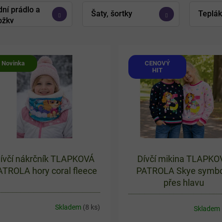
ní prádlo a
Šaty, šortky
Teplák
ožky
Novinka
CENOVÝ
HIT
ívčí nákrčník TLAPKOVÁ
Dívčí mikina TLAPKO
ATROLA hory coral fleece
PATROLA Skye symbo
přes hlavu
Skladem
(8 ks)
Skladem