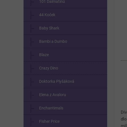
101 Dalmatinů
44 Koček
Baby Shark
Bambi a Dumbo
Blaze
Crazy Dino
Doktorka Plyšáková
Elena z Avaloru
Enchantimals
Dív
dl
Fisher Price
mil