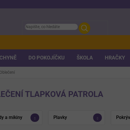
UCHYNĚ
DO POKOJÍČKU
ŠKOLA
HRAČKY
Oblečení
EČENÍ TLAPKOVÁ PATROLA
y a mikiny
Plavky
Pokrýv