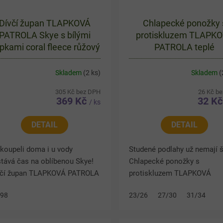
Dívčí župan TLAPKOVÁ
Chlapecké ponožky 
PATROLA Skye s bílými
protiskluzem TLAPK
apkami coral fleece růžový
PATROLA teplé
Skladem
(2 ks)
Skladem
(
305 Kč bez DPH
26 Kč b
369 Kč
32 K
/ ks
DETAIL
DETAIL
koupeli doma i u vody
Studené podlahy už nemají š
tává čas na oblíbenou Skye!
Chlapecké ponožky s
včí župan TLAPKOVÁ PATROLA
protiskluzem TLAPKOVÁ
e v růžovém provedení s
PATROLA udrží dětské nožky
/98
23/26
27/30
31/34
ými tlapkami je vyroben z
teple a zároveň zvýší bezpe
kého coral fleecu, který
při chůzi po hladkých podla
jemně...
Díky...