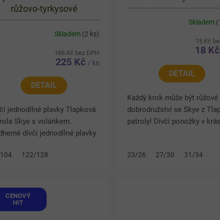
růžovo-tyrkysové
Skladem
(
Skladem
(2 ks)
15 Kč b
18 K
186 Kč bez DPH
225 Kč
/ ks
DETAIL
DETAIL
Každý krok může být růžové
čí jednodílné plavky Tlapková
dobrodružství se Skye z Tla
rola Skye s volánkem.
patroly! Dívčí ponožky v krá
herné dívčí jednodílné plavky
růžových odstínech potěší 
pková patrola (Paw Patrol)
milovnice oblíbené psí hrdin
/104
122/128
23/26
27/30
31/34
ye potěší snad všechny malé
balení najdete tři...
čičky. Veselý...
CENOVÝ
HIT