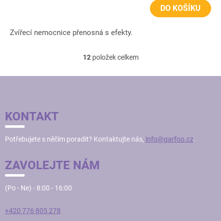
DO KOŠÍKU
Zvířecí nemocnice přenosná s efekty.
12
položek celkem
O
v
l
Z
á
Á
d
P
a
KONTAKT
c
A
í
T
p
Potřebujete s něčím poradit? Kontaktujte nás,
info@garfoo.cz
.
Í
r
v
ZAVOLEJTE NÁM
k
y
v
(Po - Ne) - 8:00 - 16:00
ý
p
i
+420 776 805 278
s