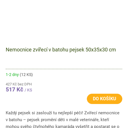
Nemocnice zvířecí v batohu pejsek 50x35x30 cm
1-2 dny
(12 KS)
427 Kč bez DPH
517 Kč
/ KS
DO KOŠÍKU
Každý pejsek si zaslouží tu nejlepší péči! Zvířecí nemocnice
v batohu – pejsek promění děti v malé veterináře, kteří
mohou svého čtyřnohého kamaráda vyšetřit a postarat se o