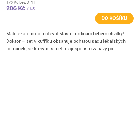
170 Kč bez DPH
206 Kč
/ KS
DO KOŠÍKU
Malí lékaři mohou otevřít vlastní ordinaci během chvilky!
Doktor – set v kufříku obsahuje bohatou sadu lékařských
pomůcek, se kterými si děti užijí spoustu zábavy při
ošetřování...