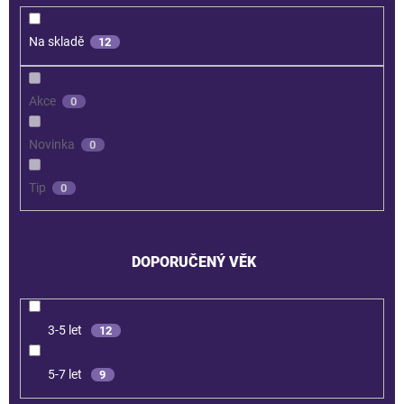
Na skladě
12
Akce
0
Novinka
0
Tip
0
DOPORUČENÝ VĚK
3-5 let
12
5-7 let
9