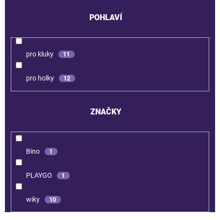
POHLAVÍ
pro kluky
11
pro holky
12
ZNAČKY
Bino
1
PLAYGO
1
wiky
10