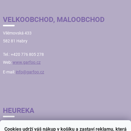
VELKOOBCHOD, MALOOBCHOD
Vilémovská 433
582 81 Habry
Tel.: +420 776 805 278
Web:
www.garfoo.cz
E-mail:
info@garfoo.cz
HEUREKA
Cookies udrží váš nákup v košíku a zastaví reklamu, která