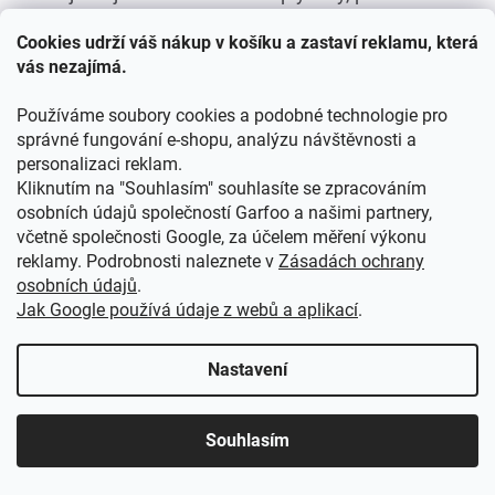
r
omalovánky, které udělají radost holkám a klukům na
v
Cookies udrží váš nákup v košíku a zastaví reklamu, která
k
narozeniny, za vysvědčení nebo jen tak pro radost.
vás nezajímá.
y
Aby se dětem dobře snilo, pořiďte jim osušku nebo
v
ý
Používáme soubory cookies a podobné technologie pro
kvalitní bavlněné povlečení s Krtečkem. Neztratí
p
správné fungování e-shopu, analýzu návštěvnosti a
barvu ani po několika pracích cyklech a z každé
i
personalizaci reklam.
s
postýlky udělá útulný prostor na spaní.
Kliknutím na "Souhlasím" souhlasíte se zpracováním
u
osobních údajů společností Garfoo a našimi partnery,
Z
včetně společnosti Google, za účelem měření výkonu
Á
reklamy. Podrobnosti naleznete v
Zásadách ochrany
osobních údajů
.
P
KONTAKT
Jak Google používá údaje z webů a aplikací
.
A
T
Potřebujete s něčím poradit? Kontaktujte nás,
info@garfoo.cz
.
Nastavení
Í
ZAVOLEJTE NÁM
Souhlasím
(Po - Ne) - 8:00 - 16:00