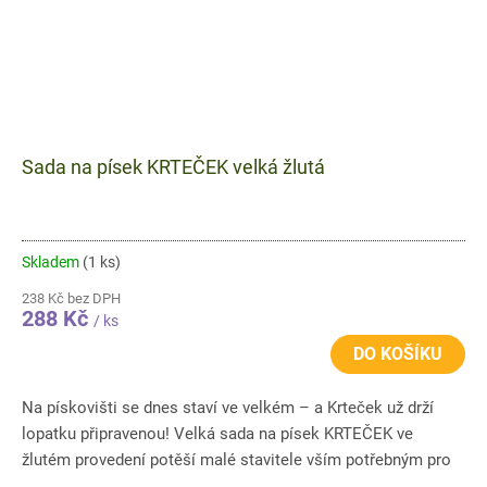
Sada na písek KRTEČEK velká žlutá
Skladem
(1 ks)
238 Kč bez DPH
288 Kč
/ ks
DO KOŠÍKU
Na pískovišti se dnes staví ve velkém – a Krteček už drží
lopatku připravenou! Velká sada na písek KRTEČEK ve
žlutém provedení potěší malé stavitele vším potřebným pro
zábavu na...