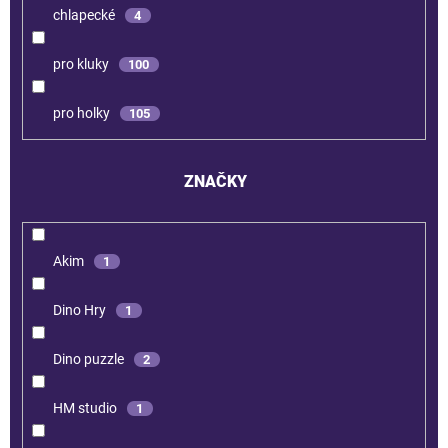
chlapecké
4
pro kluky
100
pro holky
105
ZNAČKY
Akim
1
Dino Hry
1
Dino puzzle
2
HM studio
1