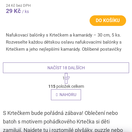
24 Kč bez DPH
29 Kč
/ ks
DO KOŠÍKU
Nafukovací balónky s Krtečkem a kamarády – 30 cm, 5 ks.
Rozveselte každou dětskou oslavu nafukovacími balónky s
Krtečkem a jeho nejlepšími kamarády. Oblíbené postavičky
z...
NAČÍST 18 DALŠÍCH
S
1
7
t
O
r
115
položek celkem
v
á
l
NAHORU
n
á
k
o
d
v
a
S Krtečkem bude pořádná zábava! Oblečení nebo
á
c
n
batoh s motivem pohádkového Krtečka si děti
í
í
p
zamilují. Najdete tu i roztomilé plyšáky, puzzle nebo