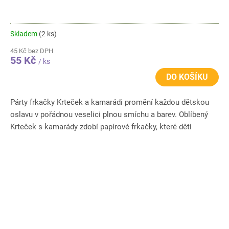
Skladem
(2 ks)
45 Kč bez DPH
55 Kč
/ ks
DO KOŠÍKU
Párty frkačky Krteček a kamarádi promění každou dětskou
oslavu v pořádnou veselici plnou smíchu a barev. Oblíbený
Krteček s kamarády zdobí papírové frkačky, které děti
okamžitě...