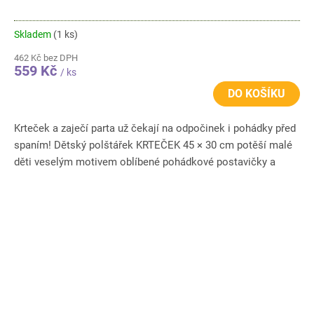
Skladem
(1 ks)
462 Kč bez DPH
559 Kč
/ ks
DO KOŠÍKU
Krteček a zaječí parta už čekají na odpočinek i pohádky před
spaním! Dětský polštářek KRTEČEK 45 × 30 cm potěší malé
děti veselým motivem oblíbené pohádkové postavičky a
hebkým...