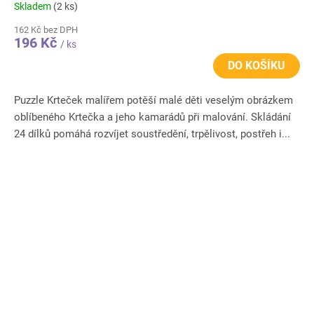
Skladem
(2 ks)
162 Kč bez DPH
196 Kč
/ ks
DO KOŠÍKU
Puzzle Krteček malířem potěší malé děti veselým obrázkem
oblíbeného Krtečka a jeho kamarádů při malování. Skládání
24 dílků pomáhá rozvíjet soustředění, trpělivost, postřeh i...