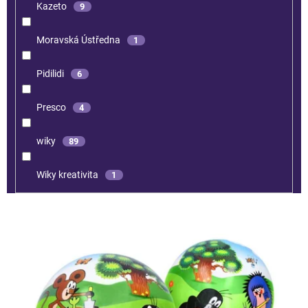
Kazeto
9
Moravská Ústředna
1
Pidilidi
6
Presco
4
wiky
89
Wiky kreativita
1
V
ý
p
i
s
p
r