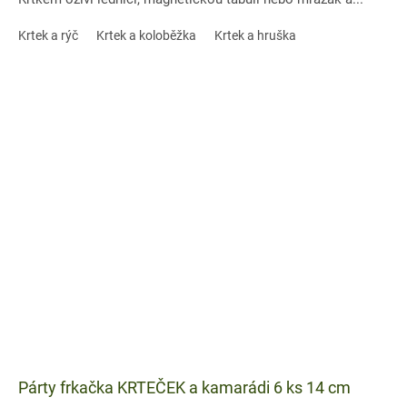
Krtek a rýč
Krtek a koloběžka
Krtek a hruška
Párty frkačka KRTEČEK a kamarádi 6 ks 14 cm