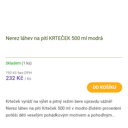
Nerez láhev na pití KRTEČEK 500 ml modrá
Skladem
(1 ks)
192 Kč bez DPH
232 Kč
/ ks
DO KOŠÍKU
Krteček vyráží na výlet a pitný režim bere opravdu vážně!
Nerez láhev na pití Krteček 500 ml v modro-žlutém provedení
potěší děti veselým pohádkovým motivem a pohodlným...