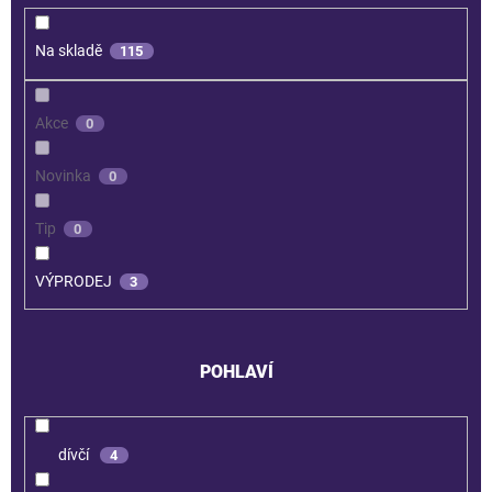
Na skladě
115
Akce
0
Novinka
0
Tip
0
VÝPRODEJ
3
POHLAVÍ
dívčí
4