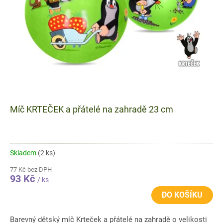
o
d
u
k
t
ů
Míč KRTEČEK a přátelé na zahradě 23 cm
Skladem
(2 ks)
77 Kč bez DPH
93 Kč
/ ks
DO KOŠÍKU
Barevný dětský míč Krteček a přátelé na zahradě o velikosti