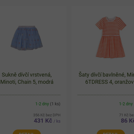
Sukně dívčí vrstvená,
Šaty dívčí bavlněné, Min
Minoti, Chain 5, modrá
6TDRESS 4, oranžov
1-2 dny
(1 ks)
1-2 dny
356 Kč bez DPH
71 Kč b
431 Kč
86 
/ ks