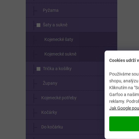
Pyžama
Šaty a sukně
Kojenecké šaty
Kojenecké sukně
Cookies udrží v
Trička a košilky
Používáme soub
shopu, analýzu 
Župany
Kliknutím na "S
Garfoo a našimi
Kojenecké potřeby
reklamy. Podro
Jak Google použ
Kočárky
Do kočárku