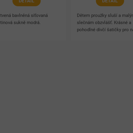
DETAIL
DETAIL
tvená bavlněná síťovaná
Dětem proužky sluší a mal
ětinová sukně modrá.
slečnám obzvlášť. Krásné a
pohodlné dívčí šatičky pro 
nejmenší v roztomile oranž
barvě.
O
v
l
á
d
a
c
í
p
r
v
k
y
v
ý