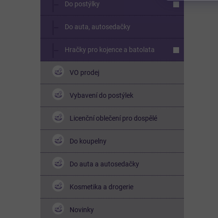
Do postýlky
Do auta, autosedačky
Hračky pro kojence a batolata
VO prodej
Vybavení do postýlek
Licenční oblečení pro dospělé
Do koupelny
Do auta a autosedačky
Kosmetika a drogerie
Novinky