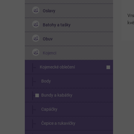
Oslavy
Vrs
kv
Batohy a tašky
Obuv
Kojenci
Kojenecké oblečení
Body
Bundy a kabátky
Capáčky
Čepice a rukavičky