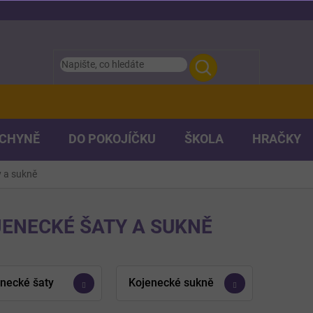
UCHYNĚ
DO POKOJÍČKU
ŠKOLA
HRAČKY
y a sukně
ENECKÉ ŠATY A SUKNĚ
necké šaty
Kojenecké sukně