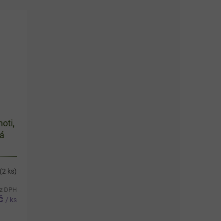
oti,
á
(2 ks)
ez DPH
Kč
/ ks