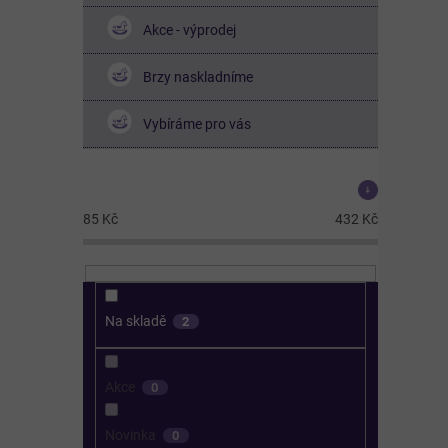
Akce - výprodej
Brzy naskladníme
Vybíráme pro vás
Cena
85
Kč
432
Kč
Na skladě
2
Akce
0
Novinka
0