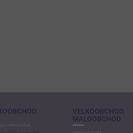
KOOBCHOD
VELKOOBCHOD,
MALOOBCHOD
pro velkoobchod,
Vilémovská 433
jší otázky a odpovědi
.