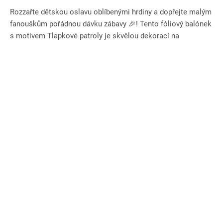
Rozzařte dětskou oslavu oblíbenými hrdiny a dopřejte malým
fanouškům pořádnou dávku zábavy 🎉! Tento fóliový balónek
s motivem Tlapkové patroly je skvělou dekorací na
narozeniny,...