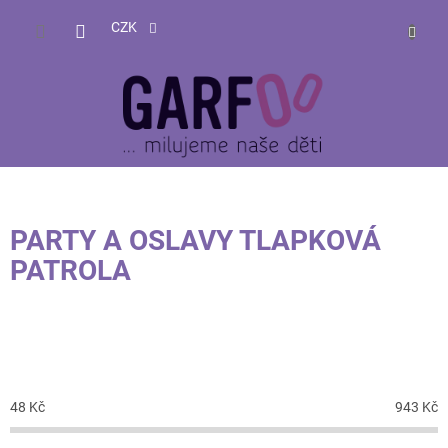
Přejít
NÁKUP
na
CZK
obsah
KOŠÍK
PARTY A OSLAVY TLAPKOVÁ
PATROLA
CENA
48
Kč
943
Kč