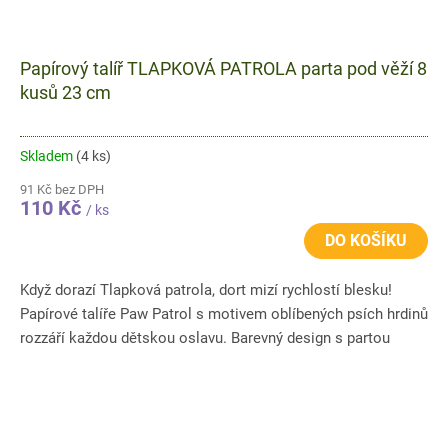
Papírový talíř TLAPKOVÁ PATROLA parta pod věží 8
kusů 23 cm
Skladem
(4 ks)
91 Kč bez DPH
110 Kč
/ ks
DO KOŠÍKU
Když dorazí Tlapková patrola, dort mizí rychlostí blesku!
Papírové talíře Paw Patrol s motivem oblíbených psích hrdinů
rozzáří každou dětskou oslavu. Barevný design s partou
pod...