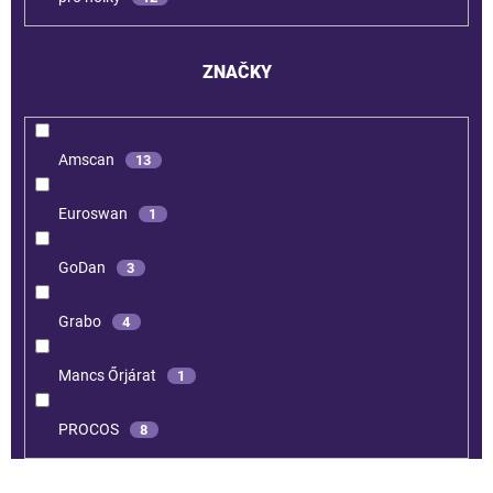
ZNAČKY
Amscan
13
Euroswan
1
GoDan
3
Grabo
4
Mancs Őrjárat
1
PROCOS
8
V