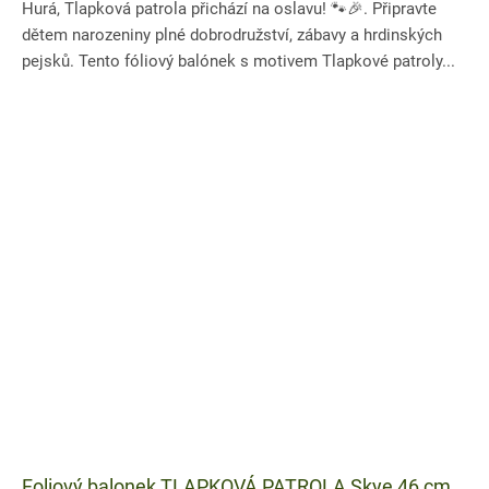
Hurá, Tlapková patrola přichází na oslavu! 🐾🎉. Připravte
dětem narozeniny plné dobrodružství, zábavy a hrdinských
pejsků. Tento fóliový balónek s motivem Tlapkové patroly...
Foliový balonek TLAPKOVÁ PATROLA Skye 46 cm