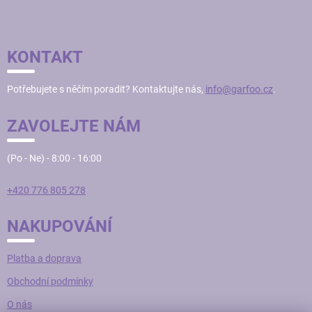
v
Z
a
á
c
Á
n
í
í
P
p
KONTAKT
r
A
v
T
k
Potřebujete s něčím poradit? Kontaktujte nás,
info@garfoo.cz
.
Í
y
v
ZAVOLEJTE NÁM
ý
p
i
(Po - Ne) - 8:00 - 16:00
s
u
+420 776 805 278
NAKUPOVÁNÍ
Platba a doprava
Obchodní podmínky
O nás