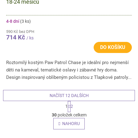
18-24 měsíců
4-8 dní
(3 ks)
590 Kč bez DPH
714 Kč
/ ks
DO KOŠÍKU
Roztomilý kostým Paw Patrol Chase je ideální pro nejmenší
děti na karneval, tematické oslavy i zábavné hry doma.
Design inspirovaný oblíbeným policistou z Tlapkové patroly...
NAČÍST 12 DALŠÍCH
S
1
2
t
O
r
30
položek celkem
v
á
l
NAHORU
n
á
k
o
d