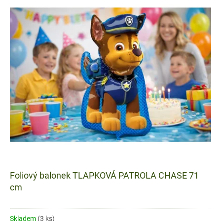
ý
p
i
s
p
r
o
d
u
k
t
ů
Foliový balonek TLAPKOVÁ PATROLA CHASE 71
cm
Skladem
(3 ks)