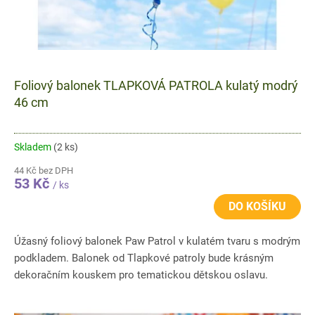
Foliový balonek TLAPKOVÁ PATROLA kulatý modrý
46 cm
Skladem
(2 ks)
44 Kč bez DPH
53 Kč
/ ks
DO KOŠÍKU
Úžasný foliový balonek Paw Patrol v kulatém tvaru s modrým
podkladem. Balonek od Tlapkové patroly bude krásným
dekoračním kouskem pro tematickou dětskou oslavu.
Balonek Paw...