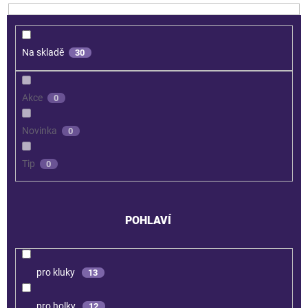
Na skladě
30
Akce
0
Novinka
0
Tip
0
POHLAVÍ
pro kluky
13
pro holky
12