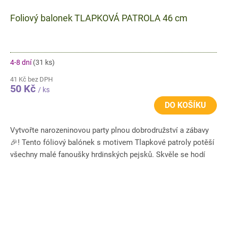
Foliový balonek TLAPKOVÁ PATROLA 46 cm
4-8 dní
(31 ks)
41 Kč bez DPH
50 Kč
/ ks
DO KOŠÍKU
Vytvořte narozeninovou party plnou dobrodružství a zábavy
🎉! Tento fóliový balónek s motivem Tlapkové patroly potěší
všechny malé fanoušky hrdinských pejsků. Skvěle se hodí
na...