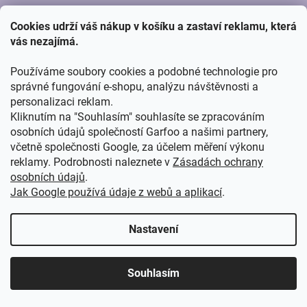
Zpracování osobních údajů
Cookies udrží váš nákup v košíku a zastaví reklamu, která
Reklamace a vrácení zboží
vás nezajímá.
Velkoobchod
Používáme soubory cookies a podobné technologie pro
Recyklační příspěvky
správné fungování e-shopu, analýzu návštěvnosti a
personalizaci reklam.
Kliknutím na "Souhlasím" souhlasíte se zpracováním
osobních údajů společností Garfoo a našimi partnery,
včetně společnosti Google, za účelem měření výkonu
reklamy. Podrobnosti naleznete v
Zásadách ochrany
VELKOOBCHOD
osobních údajů
.
Jak Google používá údaje z webů a aplikací
.
Výhody pro velkoobchod,
nejčastější otázky a odpovědi
.
Nastavení
99% PRODUKTŮ SKLADEM
DOPRAVA ZDARMA OD 5 000 KČ
Souhlasím
DÁRKY K NÁKUPU
ODESLÁNÍ DO 24HOD