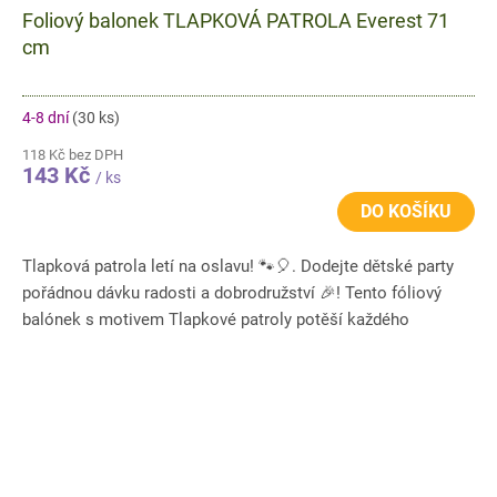
Foliový balonek TLAPKOVÁ PATROLA Everest 71
cm
4-8 dní
(30 ks)
118 Kč bez DPH
143 Kč
/ ks
DO KOŠÍKU
Tlapková patrola letí na oslavu! 🐾🎈. Dodejte dětské party
pořádnou dávku radosti a dobrodružství 🎉! Tento fóliový
balónek s motivem Tlapkové patroly potěší každého
malého...