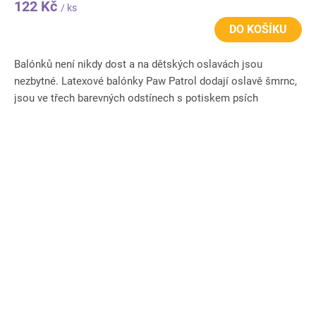
122 Kč
/ ks
DO KOŠÍKU
Balónků není nikdy dost a na dětských oslavách jsou
nezbytné. Latexové balónky Paw Patrol dodají oslavě šmrnc,
jsou ve třech barevných odstínech s potiskem psích
kamarádů....