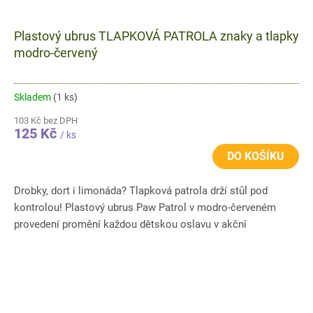
Plastový ubrus TLAPKOVÁ PATROLA znaky a tlapky
modro-červený
Skladem
(1 ks)
103 Kč bez DPH
125 Kč
/ ks
DO KOŠÍKU
Drobky, dort i limonáda? Tlapková patrola drží stůl pod
kontrolou! Plastový ubrus Paw Patrol v modro-červeném
provedení promění každou dětskou oslavu v akční
dobrodružství plné...