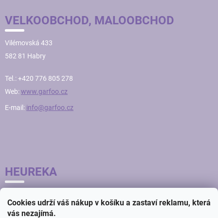
VELKOOBCHOD, MALOOBCHOD
Vilémovská 433
582 81 Habry
Tel.: +420 776 805 278
Web:
www.garfoo.cz
E-mail:
info@garfoo.cz
HEUREKA
Cookies udrží váš nákup v košíku a zastaví reklamu, která
vás nezajímá.