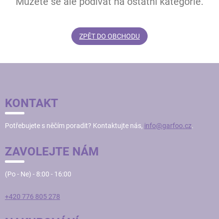
Můžete se ale podívat na ostatní kategorie.
ZPĚT DO OBCHODU
Z
Á
P
KONTAKT
A
T
Potřebujete s něčím poradit? Kontaktujte nás,
info@garfoo.cz
.
Í
ZAVOLEJTE NÁM
(Po - Ne) - 8:00 - 16:00
+420 776 805 278