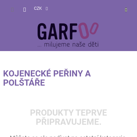
Přejít
NÁKUP
na
CZK
obsah
KOŠÍK
KOJENECKÉ PEŘINY A
POLŠTÁŘE
PRODUKTY TEPRVE
PŘIPRAVUJEME.