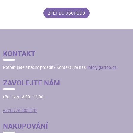
ZPĚT DO OBCHODU
Z
Á
P
KONTAKT
A
T
Potřebujete s něčím poradit? Kontaktujte nás,
info@garfoo.cz
.
Í
ZAVOLEJTE NÁM
(Po - Ne) - 8:00 - 16:00
+420 776 805 278
NAKUPOVÁNÍ