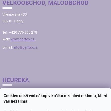
VELKOOBCHOD, MALOOBCHOD
Vilémovská 433
582 81 Habry
Tel.: +420 776 805 278
Web:
www.garfoo.cz
E-mail:
info@garfoo.cz
HEUREKA
Cookies udrží váš nákup v košíku a zastaví reklamu, která
vás nezajímá.