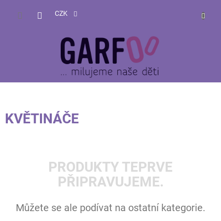
Přejít
NÁKUP
na
CZK
obsah
KOŠÍK
KVĚTINÁČE
PRODUKTY TEPRVE
PŘIPRAVUJEME.
Můžete se ale podívat na ostatní kategorie.