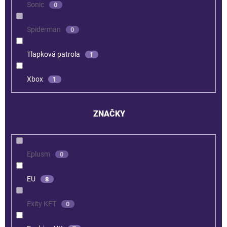
Sonic
0
Spiderman
0
Tlapková patrola
1
Xbox
1
ZNAČKY
Eplusm
0
EU
8
Exity KFT
0