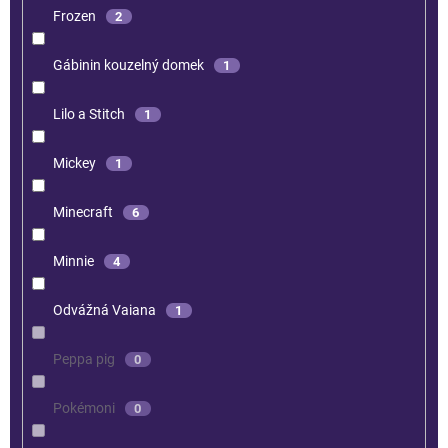
Frozen
2
Gábinin kouzelný domek
1
Lilo a Stitch
1
Mickey
1
Minecraft
6
Minnie
4
Odvážná Vaiana
1
Peppa pig
0
Pokémoni
0