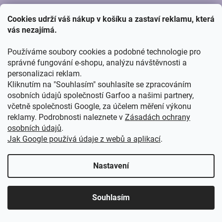
í
í
P
p
KONTAKT
Cookies udrží váš nákup v košíku a zastaví reklamu, která
r
A
vás nezajímá.
v
T
k
Potřebujete s něčím poradit? Kontaktujte nás,
info@garfoo.cz
.
Í
y
Používáme soubory cookies a podobné technologie pro
v
správné fungování e-shopu, analýzu návštěvnosti a
ZAVOLEJTE NÁM
ý
personalizaci reklam.
p
Kliknutím na "Souhlasím" souhlasíte se zpracováním
i
(Po - Ne) - 8:00 - 16:00
osobních údajů společností Garfoo a našimi partnery,
s
u
včetně společnosti Google, za účelem měření výkonu
+420 776 805 278
reklamy. Podrobnosti naleznete v
Zásadách ochrany
osobních údajů
.
NAKUPOVÁNÍ
Jak Google používá údaje z webů a aplikací
.
Platba a doprava
Nastavení
Obchodní podmínky
O nás
Souhlasím
Zpracování osobních údajů