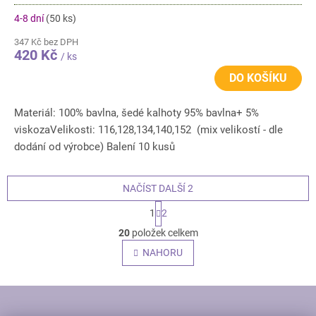
4-8 dní
(50 ks)
347 Kč bez DPH
420 Kč
/ ks
DO KOŠÍKU
Materiál: 100% bavlna, šedé kalhoty 95% bavlna+ 5%
viskozaVelikosti: 116,128,134,140,152 (mix velikostí - dle
dodání od výrobce) Balení 10 kusů
NAČÍST DALŠÍ 2
S
1
2
t
O
r
20
položek celkem
v
á
l
NAHORU
n
á
k
o
d
v
Z
a
á
c
Á
n