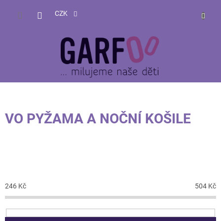
Přejít
NÁKUP
na
CZK
obsah
KOŠÍK
VO PYŽAMA A NOČNÍ KOŠILE
CENA
246
Kč
504
Kč