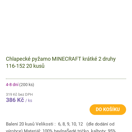
Chlapecké pyžamo MINECRAFT krátké 2 druhy
116-152 20 kusů
4-8 dní
(200 ks)
319 Kč bez DPH
386 Kč
/ ks
DO KOŠÍKU
Balení 20 kusů Velikosti : 6, 8, 9, 10, 12 (dle dodání od
výrobce) Materiál: 100% bavlnaŠedé tričko, kalhoty: 95%