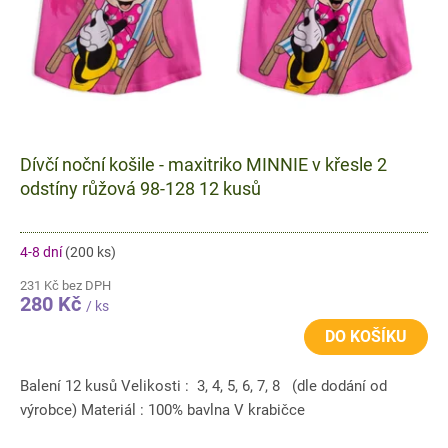
u
k
t
ů
Dívčí noční košile - maxitriko MINNIE v křesle 2
odstíny růžová 98-128 12 kusů
4-8 dní
(200 ks)
231 Kč bez DPH
280 Kč
/ ks
DO KOŠÍKU
Balení 12 kusů Velikosti : 3, 4, 5, 6, 7, 8 (dle dodání od
výrobce) Materiál : 100% bavlna V krabičce