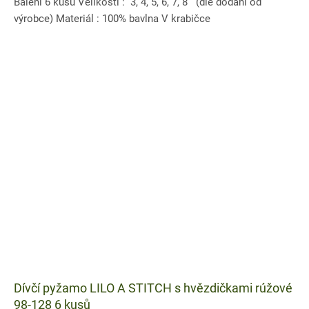
Balení 6 kusů Velikosti : 3, 4, 5, 6, 7, 8 (dle dodání od
výrobce) Materiál : 100% bavlna V krabičce
Dívčí pyžamo LILO A STITCH s hvězdičkami rúžové
98-128 6 kusů