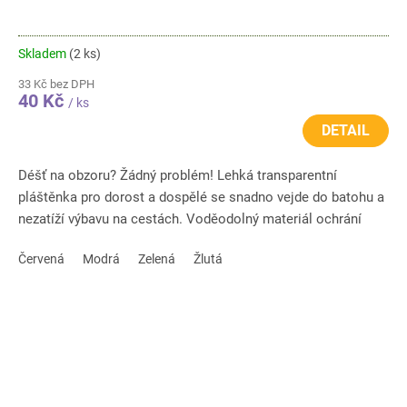
Skladem
(2 ks)
33 Kč bez DPH
40 Kč
/ ks
DETAIL
Déšť na obzoru? Žádný problém! Lehká transparentní
pláštěnka pro dorost a dospělé se snadno vejde do batohu a
nezatíží výbavu na cestách. Voděodolný materiál ochrání
před...
Červená
Modrá
Zelená
Žlutá