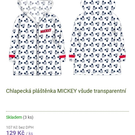
i
s
p
r
o
d
u
k
t
ů
Chlapecká pláštěnka MICKEY všude transparentní
Skladem
(3 ks)
107 Kč bez DPH
129 Kč
/ ks