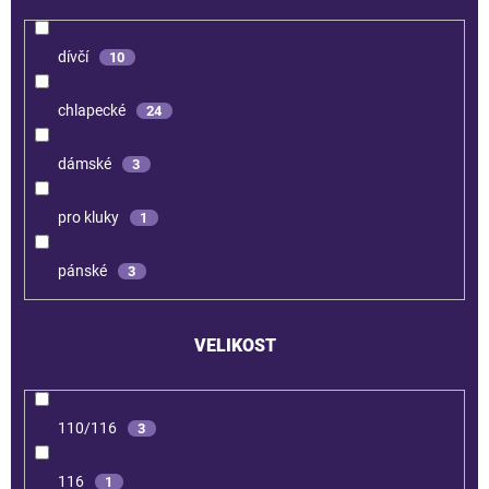
dívčí
10
chlapecké
24
dámské
3
pro kluky
1
pánské
3
VELIKOST
110/116
3
116
1