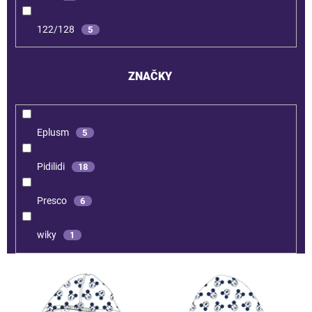
122/128
5
ZNAČKY
Eplusm
5
Pidilidi
18
Presco
6
wiky
1
V
ý
p