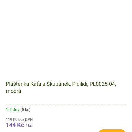
Pláštěnka Káťa a Škubánek, Pidilidi, PL0025-04,
modrá
1-2 dny
(5 ks)
119 Kč bez DPH
144 Kč
/ ks