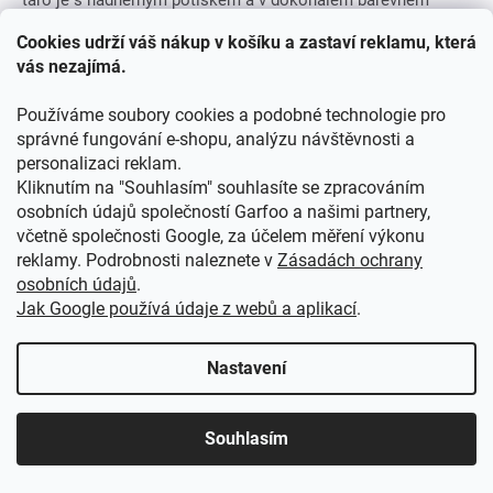
provedení.
Cookies udrží váš nákup v košíku a zastaví reklamu, která
vás nezajímá.
NAČÍST 12 DALŠÍCH
Používáme soubory cookies a podobné technologie pro
S
1
2
t
správné fungování e-shopu, analýzu návštěvnosti a
O
r
30
položek celkem
personalizaci reklam.
v
á
Kliknutím na "Souhlasím" souhlasíte se zpracováním
l
NAHORU
n
osobních údajů společností Garfoo a našimi partnery,
á
k
o
d
včetně společnosti Google, za účelem měření výkonu
v
a
Kvalitní pláštěnky pro kluky
, které oceníte na
reklamy. Podrobnosti naleznete v
Zásadách ochrany
á
c
osobních údajů
.
n
výletech, na dovolené, ale hlavně je potřebují i děti do
í
í
Jak Google používá údaje z webů a aplikací
.
p
školky. V Garfoo máme v nabídce spoustu kvalitních a
r
přitom levných chlapeckých pláštěnek s pohádkovými
v
Nastavení
k
motivy i bez nich.
y
v
Souhlasím
Pláštěnky jsou vyrobeny z poddajných, ale pevných
ý
p
materiálů, jsou lehounké, ale hlavně se klukům líbí.
i