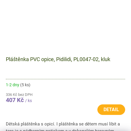
Pláštěnka PVC opice, Pidilidi, PL0047-02, kluk
1-2 dny
(5 ks)
336 Kč bez DPH
407 Kč
/ ks
DETAIL
Dětská pláštěnka s opicí. I pláštěnka se dětem musí líbit a
taro je s nádherným potiskem a v dokonalém barevném