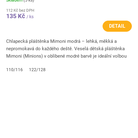
112 Kč bez DPH
135 Kč
/ ks
DETAIL
Chlapecká pláštěnka Mimoni modrá – lehká, měkká a
nepromokavá do každého deště. Veselá dětská pláštěnka
Mimoni (Minions) v oblíbené modré barvě je ideální volbou
do školky,...
110/116
122/128