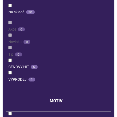
Na skladě
30
Akce
0
Novinka
0
Tip
0
CENOVÝ HIT
5
VÝPRODEJ
1
MOTIV