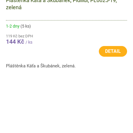
Pláštěnka Káťa a Škubánek, Pidilidi, PL0025-19,
zelená
1-2 dny
(5 ks)
119 Kč bez DPH
144 Kč
/ ks
DETAIL
Pláštěnka Káťa a Škubánek, zelená.