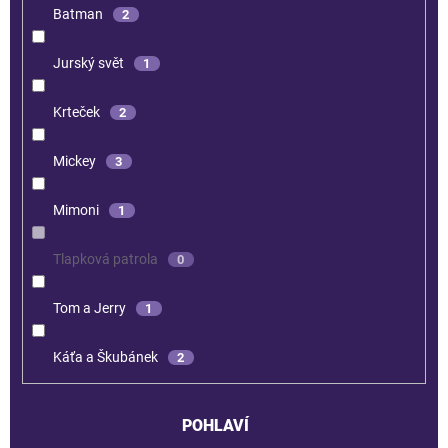
Batman
2
Jurský svět
1
Krteček
2
Mickey
3
Mimoni
1
Tlapková patrola
0
Tom a Jerry
1
Káťa a Škubánek
2
POHLAVÍ