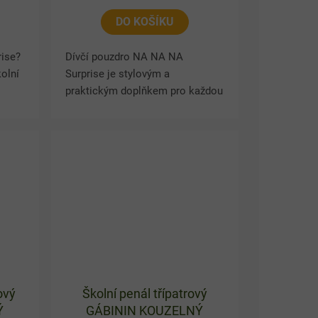
DO KOŠÍKU
rise?
Dívčí pouzdro NA NA NA
kolní
Surprise je stylovým a
praktickým doplňkem pro každou
malou školačku i fanynku tohoto
oblíbeného motivu. Třpytivé
...
pouzdro s oboustranným
potiskem NA NA NA...
ový
Školní penál třípatrový
Ý
GÁBININ KOUZELNÝ