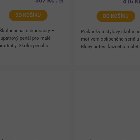
307 Kč
416 
/ ks
DO KOŠÍKU
DO KOŠÍKU
Školní penál s dinosaury –
Praktický a stylový školní p
upatrový penál pro malé
motivem oblíbeného seriálu
rodruhy. Školní penál s
Bluey potěší každého malé
tivem dinosaurů nadchne
školáka. Veselý design s
ždého malého paleontologa!
postavičkami Bluey a Bingo,
ktické dvě patra nabízí
kvalitní zpracování a bohatá.
tatek...