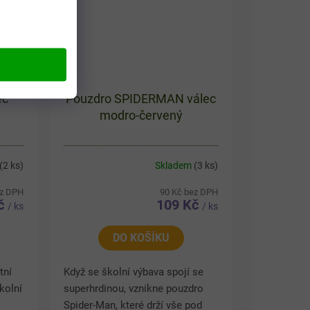
ec
Pouzdro SPIDERMAN válec
modro-červený
(2 ks)
Skladem
(3 ks)
ez DPH
90 Kč bez DPH
Kč
109 Kč
/ ks
/ ks
DO KOŠÍKU
tní
Když se školní výbava spojí se
kolní
superhrdinou, vznikne pouzdro
Spider-Man, které drží vše pod