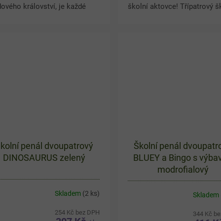
ového království, je každé
školní aktovce! Třípatrový š
ní i kreslení větší zábava.
penál MINECRAFT Postavičk
patrový školní penál FROZEN
černo-zeleném provedení na
ter Magic ve...
dostatek prostoru i...
kolní penál dvoupatrový
Školní penál dvoupatr
DINOSAURUS zelený
BLUEY a Bingo s výba
modrofialový
Skladem
(2 ks)
Skladem
254 Kč bez DPH
344 Kč b