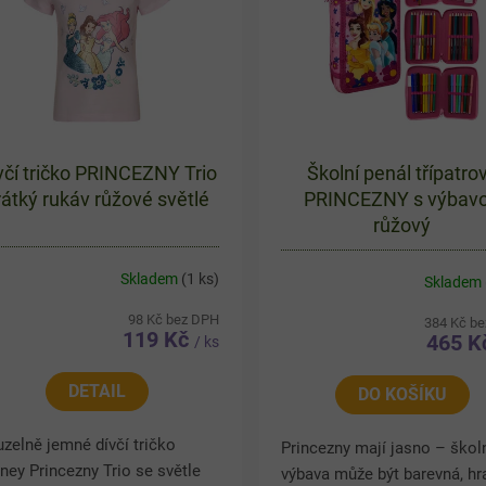
včí tričko PRINCEZNY Trio
Školní penál třípatro
rátký rukáv růžové světlé
PRINCEZNY s výbav
růžový
Skladem
(1 ks)
Skladem
98 Kč bez DPH
384 Kč b
119 Kč
465 
/ ks
DETAIL
DO KOŠÍKU
zelně jemné dívčí tričko
Princezny mají jasno – škol
ney Princezny Trio se světle
výbava může být barevná, hr