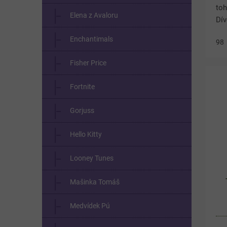
toh
Elena z Avaloru
Dív
tri
Enchantimals
98
roz
jem
Fisher Price
Fortnite
Gorjuss
Hello Kitty
Looney Tunes
Mašinka Tomáš
Medvídek Pú