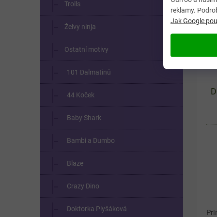
Trolls
reklamy. Podro
Jak Google použ
Želvy ninja
Ostatní motivy
101 Dalmatinů
D
44 Koček
Baby Shark
Bambi a Dumbo
Blaze
Crazy Dino
Doktorka Plyšáková
Pri