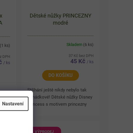
x
Dětské nůžky PRINCEZNY
A
modré
Skladem
(6 ks)
(1 ks)
37 Kč bez DPH
ez DPH
45 Kč
Kč
/ ks
/ ks
DO KOŠÍKU
Stříhání ještě nikdy nebylo tak
pohádkové! Dětské nůžky Disney
Nastavení
Princess s motivem princezny
vý
potěší každou malou kreativní
v
duši. Kovové čepele a plastové
alé
úchyty zajistí pohodlné...
ovým
VÝPRODEJ