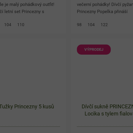
le je malý pohádkový outfit!
večerní pohádky! Dívčí pyž
čí letní set Princezny s
Princezny Popelka přináší
čkem a bohatě řasenou sukní
pohodlí, jemné pastelové ba
104
110
98
104
122
září každý den. Veselé barvy,
krásný motiv oblíbené Disn
né detaily a...
princezny. Letní pyžamo tvoří
VÝPRODEJ
Tužky Princezny 5 kusů
Dívčí sukně PRINCE
Locika s tylem fialo