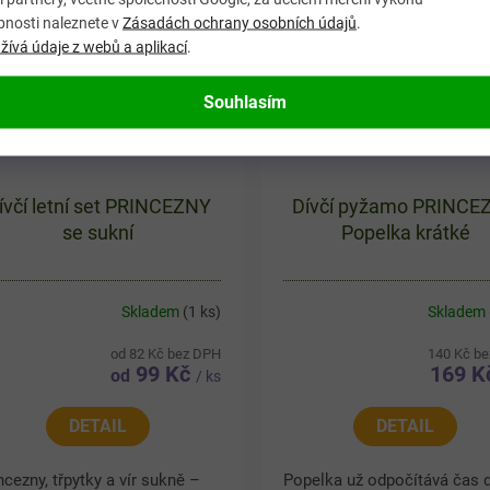
motivem a...
bnosti naleznete v
Zásadách ochrany osobních údajů
.
ívá údaje z webů a aplikací
.
Souhlasím
ívčí letní set PRINCEZNY
Dívčí pyžamo PRINCE
se sukní
Popelka krátké
Skladem
(1 ks)
Skladem
od 82 Kč bez DPH
140 Kč b
99 Kč
169 
od
/ ks
DETAIL
DETAIL
ncezny, třpytky a vír sukně –
Popelka už odpočítává čas 