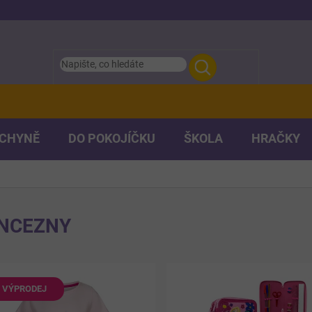
UCHYNĚ
DO POKOJÍČKU
ŠKOLA
HRAČKY
INCEZNY
VÝPRODEJ