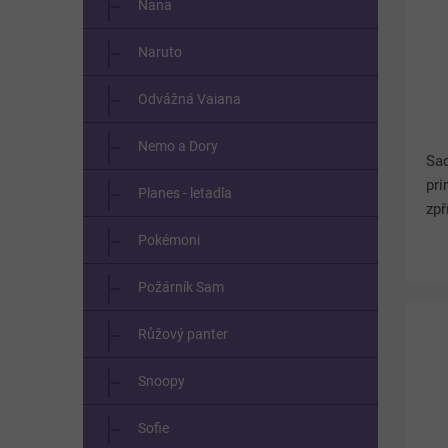
Nana
Naruto
Odvážná Vaiana
Nemo a Dory
Sa
pri
Planes - letadla
zpř
Bar
Pokémoni
po
pot
Požárník Sam
Růžový panter
Snoopy
Sofie