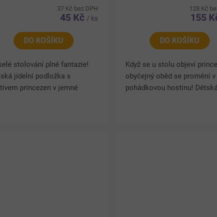
37 Kč bez DPH
128 Kč b
45 Kč
155 
/ ks
DO KOŠÍKU
DO KOŠÍKU
elé stolování plné fantazie!
Když se u stolu objeví prince
ská jídelní podložka s
obyčejný oběd se promění v
tivem princezen v jemné
pohádkovou hostinu! Dětsk
ové barvě zpříjemní každé
sada příborů Princezny obsa
lo i kreativní chvíle u stolu.
lžíci a vidličku s ergonomic
y praktickému rozměru a...
tvarovanými rukojeťmi,...