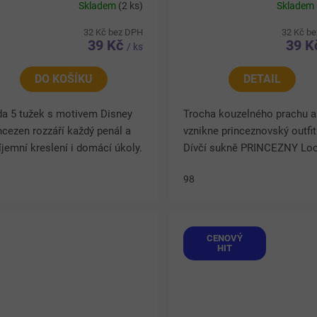
Skladem
(2 ks)
Skladem
32 Kč bez DPH
32 Kč b
39 Kč
39 
/ ks
DO KOŠÍKU
DETAIL
da 5 tužek s motivem Disney
Trocha kouzelného prachu a
ncezen rozzáří každý penál a
vznikne princeznovský outfit
íjemní kreslení i domácí úkoly.
Dívčí sukně PRINCEZNY Loc
evné provedení s oblíbenými
jemné fialové barvě okouzlí
98
hádkovými postavičkami
lehkým tylem a pohádkový
ěší malé milovnice...
motivem. Vícevrstvé provede
CENOVÝ
HIT