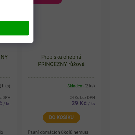
ZNY
Propiska ohebná
PRINCEZNY růžová
(1 ks)
Skladem
(2 ks)
ez DPH
24 Kč bez DPH
Kč
29 Kč
/ ks
/ ks
DO KOŠÍKU
do
Psaní domácích úkolů nemusí