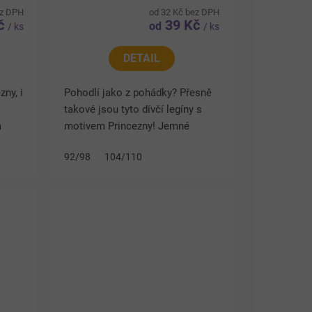
ez DPH
od 32 Kč bez DPH
Kč
39 Kč
od
/ ks
/ ks
DETAIL
zny, i
Pohodlí jako z pohádky? Přesně
takové jsou tyto dívčí legíny s
á
motivem Princezny! Jemné
huje
pastelové barvy, květinové vzory
92/98
104/110
ky
a velký potisk dodávají legínám
kouzelný vzhled. Hebký a...