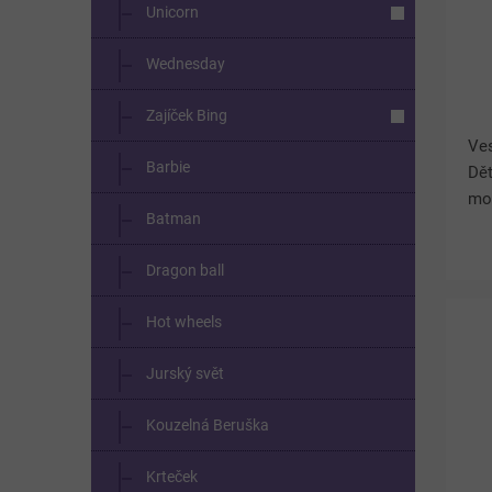
Unicorn
Wednesday
Zajíček Bing
Ves
Barbie
Dět
mo
Batman
růž
jíd
Dragon ball
Dík
Hot wheels
Jurský svět
Kouzelná Beruška
Krteček