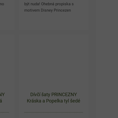
amo
být nuda! Ohebná propiska s
motivem Disney Princezen
rvy a
přinese do penálu pohádkovou
ey
náladu i zábavu. Růžové
...
provedení doplňují oblíbené
princezny,...
ZNY
Dívčí šaty PRINCEZNY
vá
Kráska a Popelka tyl šedé