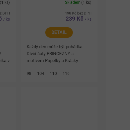
(1 ks)
Skladem
(1 ks)
ez DPH
198 Kč bez DPH
Kč
239 Kč
/ ks
/ ks
DETAIL
Každý den může být pohádka!
!
Dívčí šaty PRINCEZNY s
ika v
motivem Popelky a Krásky
kombinují šedý bavlněný vršek a
98
104
110
116
m
růžovou tylovou sukni. Pohodlný
ní...
střih umožňuje volný pohyb a
příjemné...