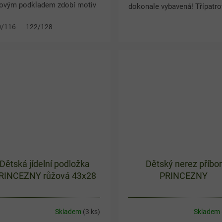
žovým podkladem zdobí motiv
dokonale vybavená! Třípatro
íbených princezen s třpytivými
penál s motivem Disney
0/116
122/128
aily. Příjemná 100% bavlna
princezen ukrývá vše potřeb
istí pohodlí po celý...
pro kreslení i psaní. Uvnitř...
Dětská jídelní podložka
Dětský nerez příbor
RINCEZNY růžová 43x28
PRINCEZNY
Skladem
(3 ks)
Skladem