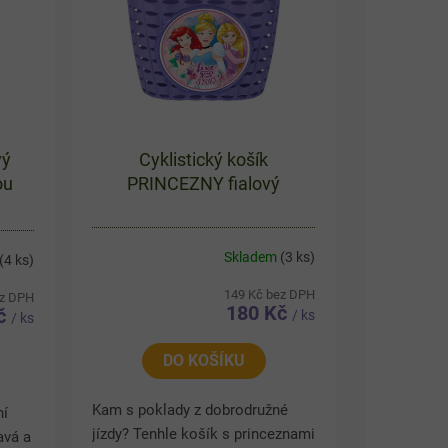
vý
Cyklistický košík
ou
PRINCEZNY fialový
Skladem
(3 ks)
(4 ks)
149 Kč bez DPH
ez DPH
180 Kč
Kč
/ ks
/ ks
DO KOŠÍKU
Kam s poklady z dobrodružné
ní
jízdy? Tenhle košík s princeznami
avá a