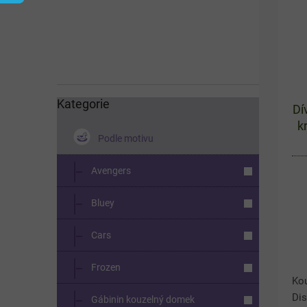
í
s
p
p
a
r
n
o
e
d
l
u
k
Kategorie
Přeskočit
Dí
kategorie
t
k
ů
Podle motivu
Avengers
Bluey
Cars
Frozen
Kou
Dis
Gábinin kouzelný domek