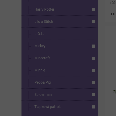
rů
obl
Harry Potter
11
det
zaj
Lilo a Stitch
L.O.L.
Mickey
Minecraft
Minnie
Peppa Pig
P
Spiderman
Tlapková patrola