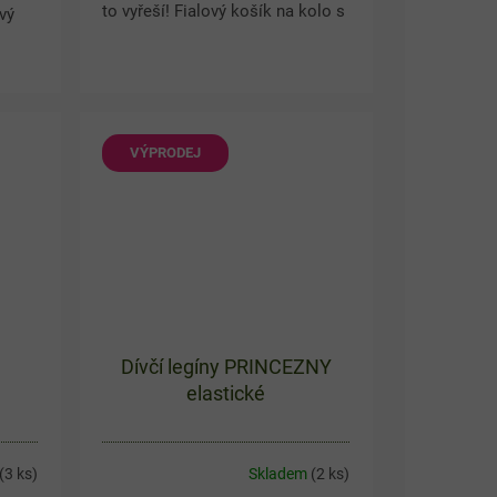
to vyřeší! Fialový košík na kolo s
vý
motivem Disney postaviček, jako
je Ariel, Popelka nebo Locika,
né
ozdobí každé...
VÝPRODEJ
Dívčí legíny PRINCEZNY
elastické
(3 ks)
Skladem
(2 ks)