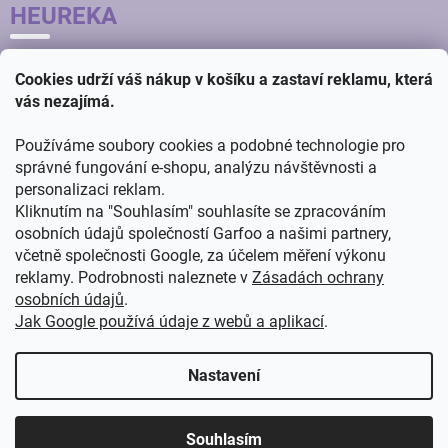
HEUREKA
Cookies udrží váš nákup v košíku a zastaví reklamu, která
vás nezajímá.
Používáme soubory cookies a podobné technologie pro
správné fungování e-shopu, analýzu návštěvnosti a
personalizaci reklam.
Kliknutím na "Souhlasím" souhlasíte se zpracováním
osobních údajů společností Garfoo a našimi partnery,
včetně společnosti Google, za účelem měření výkonu
reklamy. Podrobnosti naleznete v
Zásadách ochrany
osobních údajů
.
Jak Google používá údaje z webů a aplikací
.
Vytvořil
ŠTEFAN MAZÁŇ
na
SHOPTETU
Nastavení
Copyright 2026
GARFOO velkoobchod - maloobchod
. Všechna
Souhlasím
práva vyhrazena.