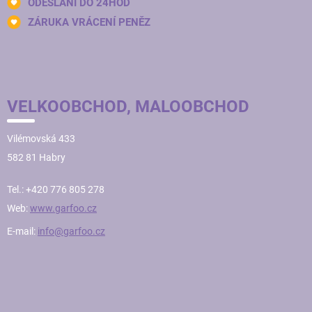
ODESLÁNÍ DO 24HOD
ZÁRUKA VRÁCENÍ PENĚZ
VELKOOBCHOD, MALOOBCHOD
Vilémovská 433
582 81 Habry
Tel.: +420 776 805 278
Web:
www.garfoo.cz
E-mail:
info@garfoo.cz