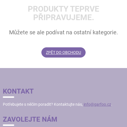
PRODUKTY TEPRVE
PŘIPRAVUJEME.
Můžete se ale podívat na ostatní kategorie.
ZPĚT DO OBCHODU
Z
Á
P
KONTAKT
A
T
Potřebujete s něčím poradit? Kontaktujte nás,
info@garfoo.cz
.
Í
ZAVOLEJTE NÁM