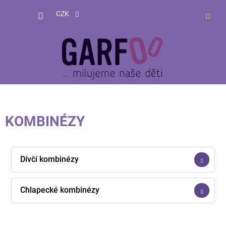
Přejít
NÁKUP
na
CZK
obsah
KOŠÍK
KOMBINÉZY
Dívčí kombinézy
Chlapecké kombinézy