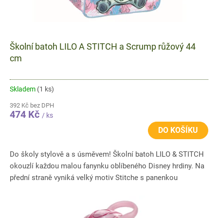
Školní batoh LILO A STITCH a Scrump růžový 44
cm
Skladem
(1 ks)
392 Kč bez DPH
474 Kč
/ ks
DO KOŠÍKU
Do školy stylově a s úsměvem! Školní batoh LILO & STITCH
okouzlí každou malou fanynku oblíbeného Disney hrdiny. Na
přední straně vyniká velký motiv Stitche s panenkou
Scrump...