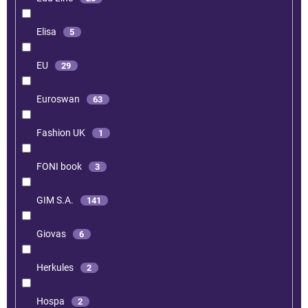
Elisa
5
EU
29
Euroswan
63
Fashion UK
1
FONI book
3
GIM S.A.
141
Giovas
6
Herkules
2
Hospa
2