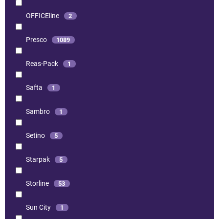
OFFICEline
2
Presco
1089
Reas-Pack
1
Safta
1
Sambro
1
Setino
5
Starpak
5
Storline
53
Sun City
1