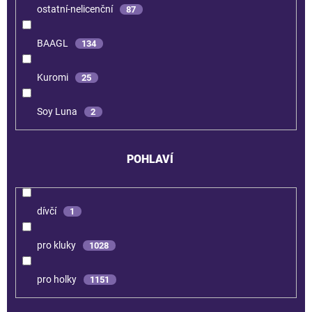
ostatní-nelicenční
87
BAAGL
134
Kuromi
25
Soy Luna
2
POHLAVÍ
dívčí
1
pro kluky
1028
pro holky
1151