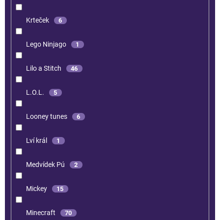
Krteček
6
Lego Ninjago
1
Lilo a Stitch
46
L.O.L.
5
Looney tunes
6
Lví král
1
Medvídek Pú
2
Mickey
15
Minecraft
70