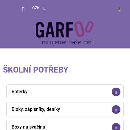
Přejít
NÁKUP
na
CZK
obsah
KOŠÍK
ŠKOLNÍ POTŘEBY
Baterky
Bloky, zápisníky, deníky
Boxy na svačinu