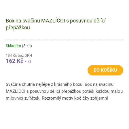
Box na svačinu MAZLÍČCI s posuvnou dělící
přepážkou
Skladem
(3 ks)
134 Kč bez DPH
162 Kč
/ ks
DO KOŠÍKU
Svačina chutná nejlépe z krásného boxu! Box na svačinu
MAZLÍČCI s posuvnou dělicí přepážkou potěší každou malou
milovnici zvířátek. Roztomilý motiv kočičky zpříjemní
školní...