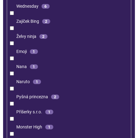
Wednesday
6
Zajíček Bing
2
Želvy ninja
2
Emoji
1
Nana
1
Naruto
1
Pyšná princezna
2
Příšerky s.r.o.
1
Monster High
1