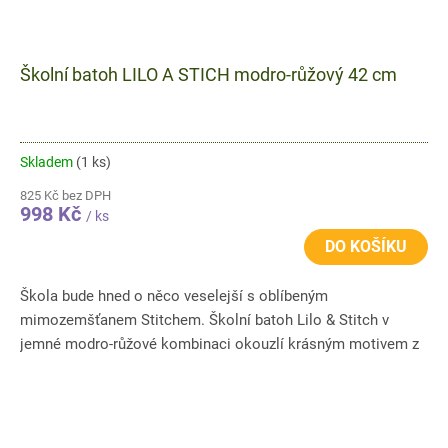
Školní batoh LILO A STICH modro-růžový 42 cm
Skladem
(1 ks)
825 Kč bez DPH
998 Kč
/ ks
DO KOŠÍKU
Škola bude hned o něco veselejší s oblíbeným
mimozemšťanem Stitchem. Školní batoh Lilo & Stitch v
jemné modro-růžové kombinaci okouzlí krásným motivem z
populární pohádky...