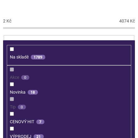
CENA
2
Kč
4074
Kč
Na skladě
1789
Akce
0
Novinka
18
Tip
0
CENOVÝ HIT
7
VÝPRODEJ
21