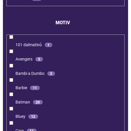
MOTIV
101 dalmatinů
1
Avengers
5
Bambi a Dumbo
2
Barbie
11
Batman
20
Bluey
12
Cars
11