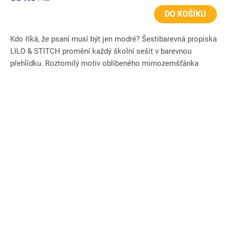
DO KOŠÍKU
Kdo říká, že psaní musí být jen modré? Šestibarevná propiska
LILO & STITCH promění každý školní sešit v barevnou
přehlídku. Roztomilý motiv oblíbeného mimozemšťánka
Stitche...