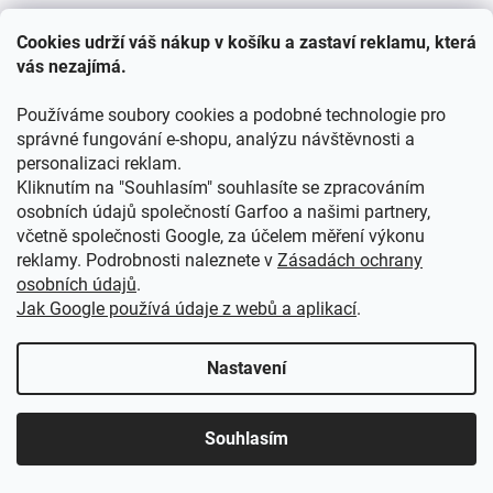
Cookies udrží váš nákup v košíku a zastaví reklamu, která
Plastová lahev na pití MINECRAFT CREEPER
vás nezajímá.
sportovní 400ml
Používáme soubory cookies a podobné technologie pro
správné fungování e-shopu, analýzu návštěvnosti a
Skladem
(9 ks)
personalizaci reklam.
Kliknutím na "Souhlasím" souhlasíte se zpracováním
82 Kč bez DPH
99 Kč
osobních údajů společností Garfoo a našimi partnery,
/ ks
včetně společnosti Google, za účelem měření výkonu
DO KOŠÍKU
reklamy. Podrobnosti naleznete v
Zásadách ochrany
osobních údajů
.
Stylová Minecraft láhev na pití s oblíbeným motivem je
Jak Google používá údaje z webů a aplikací
.
perfektním doplňkem pro každodenní používání doma, ve
škole, na výletech i při sportu. Díky kompaktní velikosti a
Nastavení
lehkému...
Souhlasím