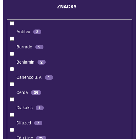
ZNAČKY
Arditex
3
Barrado
9
Beniamin
2
Canenco B.V.
1
Cerda
39
Diakakis
1
Difuzed
7
Edu Line
25