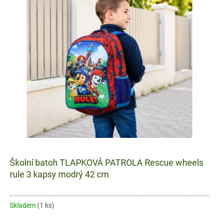
p
i
s
p
r
o
d
u
k
t
ů
Školní batoh TLAPKOVÁ PATROLA Rescue wheels
rule 3 kapsy modrý 42 cm
Skladem
(1 ks)