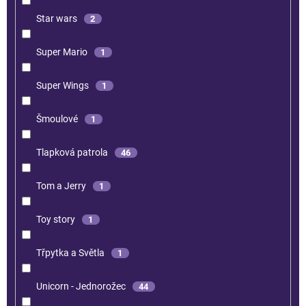
Star wars
2
Super Mario
1
Super Wings
1
Šmoulové
1
Tlapková patrola
46
Tom a Jerry
1
Toy story
1
Třpytka a Světla
1
Unicorn - Jednorožec
44