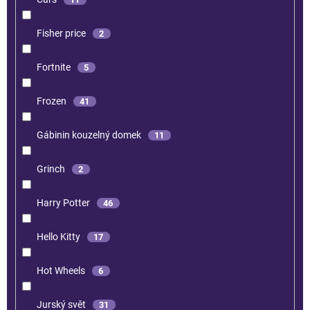
Fisher price
2
Fortnite
5
Frozen
41
Gábinin kouzelný domek
11
Grinch
2
Harry Potter
46
Hello Kitty
17
Hot Wheels
6
Jurský svět
31