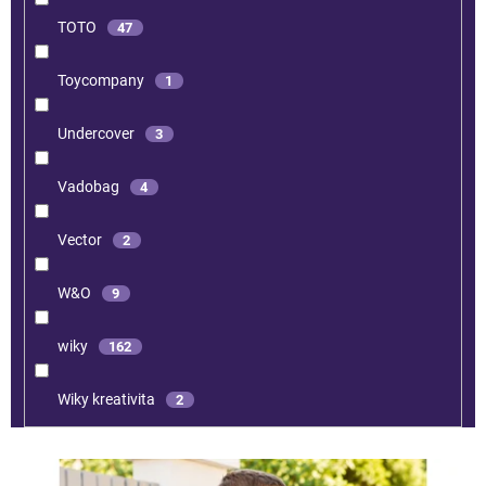
TOTO
47
Toycompany
1
Undercover
3
Vadobag
4
Vector
2
W&O
9
wiky
162
Wiky kreativita
2
V
ý