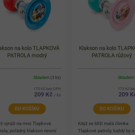
akson na kolo TLAPKOVÁ
Klakson na kolo TLAP
PATROLA modrý
PATROLA růžový
Skladem
(3 ks)
Skladem
173 Kč bez DPH
173 Kč b
209 Kč
209 
/ ks
DO KOŠÍKU
DO KOŠÍKU
ž vyráží na misi Tlapková
Když se blíží malá členka
rola, pořádný klakson nesmí
Tlapkové patroly, každý by 