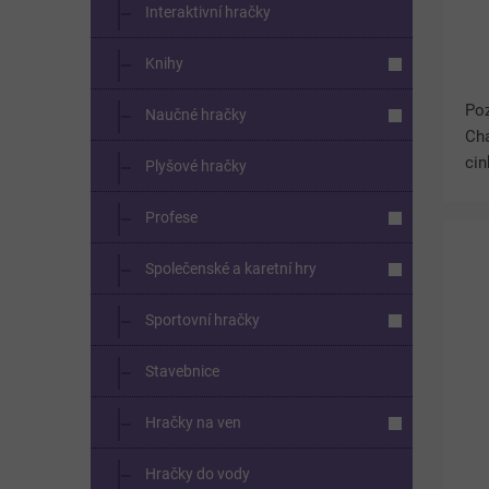
Interaktivní hračky
Knihy
Poz
Naučné hračky
Cha
cin
Plyšové hračky
zvo
dop
Profese
tří
Společenské a karetní hry
Sportovní hračky
Stavebnice
Hračky na ven
Hračky do vody