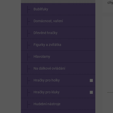
ch
Pat
Bublifuky
kol
vzh
Domácnost, vaření
oko
Dřevěné hračky
Figurky a zvířátka
Hlavolamy
Na dálkové ovládání
Hračky pro holky
Hračky pro kluky
Hudební nástroje