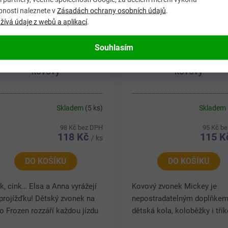
bnosti naleznete v
Zásadách ochrany osobních údajů
.
ívá údaje z webů a aplikací
.
Souhlasím
klistický zvonek FROZEN
Cyklistický zvonek MI
kovový
kovový
Skladem
(5 ks)
Skladem
98 Kč bez DPH
95 Kč b
118 Kč
115 
/ ks
DO KOŠÍKU
DO KOŠÍKU
k, cink… Elsa a Anna vyrážejí
Kovový zvonek Mickey je
projížďku! Dětský zvonek na
nepostradatelným doplňkem
o Frozen rozzáří každou jízdu
dětská kola, koloběžky i třík
ároveň zvýší bezpečnost díky
Plní velmi důležitou bezpeč