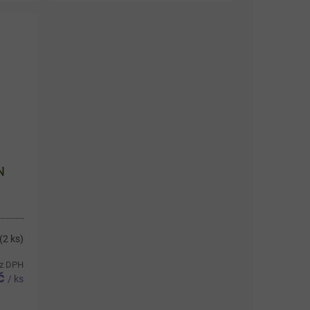
jící
dopravní prostředek hodný
komiksového hrdiny. Výrazný...
N
(2 ks)
ez DPH
Kč
/ ks