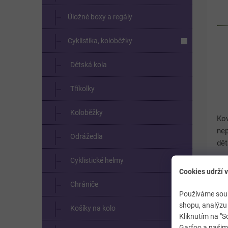
Úložné boxy a regály
Cyklistika, koloběžky
Dětská kola
Tříkolky
Koloběžky
Kov
ne
Odrážedla
dět
Pln
Cyklistické helmy
fun
Cookies udrží v
zvu
Chrániče
Používáme soub
shopu, analýzu 
Košíky na kolo
Kliknutím na "S
Garfoo a našimi