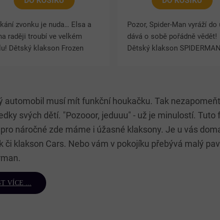
DO KOŠÍKU
DO KOŠÍKU
kání zvonku je nuda… Elsa a
Pozor, Spider-Man vyráží do 
a raději troubí ve velkém
dává o sobě pořádně vědět!
lu! Dětský klakson Frozen
Dětský klakson SPIDERMAN
mění každou jízdu na kole,
skvělým doplňkem na kolo,
oběžce nebo tříkolce v
koloběžku i tříkolku. Proniká
O
ádkové dobrodružství.
zvuk pomáhá upozornit okolí
v
kson...
ý automobil musí mít funkční houkačku. Tak nezapomeňte
l
á
edky svých dětí. "Pozooor, jeduuu" - už je minulostí. Tu
d
a pro náročné zde máme i úžasné klaksony. Je u vás dom
a
c
 či klakson Cars. Nebo vám v pokojíku přebývá malý pa
í
rman.
p
r
v
T VÍCE ...
k
y
v
ý