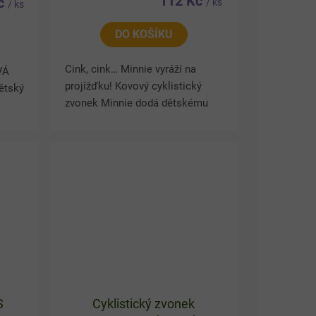
112 Kč
Kč
/ ks
/ ks
DO KOŠÍKU
Cink, cink… Minnie vyráží na
VÁ
projížďku! Kovový cyklistický
ětský
zvonek Minnie dodá dětskému
kolu, koloběžce nebo tříkolce
tický
veselý pohádkový vzhled a
zároveň pomůže upozornit okolí
při...
S
Cyklistický zvonek