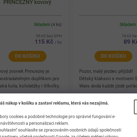
PRINCEZNY kovový
Skladem
(4 ks)
Skladem
95 Kč bez DPH
74 Kč b
115 Kč
89 
/ ks
DO KOŠÍKU
DO KOŠÍKU
ový zvonek Princezny je
Pozor, malý jezdec přijíždí!
postradatelným doplňkem pro
Dětský klakson s motivem S
ská kola, koloběžky i tříkolky.
Wars dodá každé jízdě pořá
í velmi důležitou bezpečnostní
dávku zábavy i bezpečí. Výr
kci - jeho pronikavý cinkající
zvuk upozorní okolí a pomů
áš nákup v košíku a zastaví reklamu, která vás nezajímá.
k je slyšet...
předejít kolizím. Barevné...
ory cookies a podobné technologie pro správné fungování e-
návštěvnosti a personalizaci reklam.
ouhlasím" souhlasíte se zpracováním osobních údajů společností
 partnery, včetně společnosti Google, za účelem měření výkonu