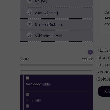
Novinky
Cin
Akce - výprodej
Ann
sty
Brzy naskladníme
pro
kol
Vybíráme pro vás
poh
Kla
I každ
Cena
prostř
89
Kč
226
Kč
kola 
zvonek
Spide
Na skladě
14
ČÍS
Akce
0