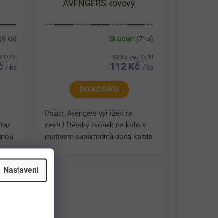
AVENGERS kovový
(6 ks)
Skladem
(7 ks)
ez DPH
93 Kč bez DPH
Kč
112 Kč
/ ks
/ ks
DO KOŠÍKU
Pozor, Avengers vyrážejí na
tar
cestu! Dětský zvonek na kolo s
dnou
motivem superhrdinů dodá každé
azný
jízdě pořádnou dávku akce.
že
Hlasitý cinkavý zvuk upozorní
Nastavení
okolí a zvýší bezpečnost při...