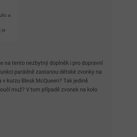
ulic a
 je
vý
...
 na tento nezbytný doplněk i pro dopravní
to funkci parádně zastanou dětské zvonky na
a v kurzu Blesk McQueen? Tak jedině
voučí muž? V tom případě zvonek na kolo