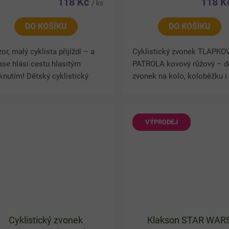
118 Kč
118 
/ ks
DO KOŠÍKU
DO KOŠÍKU
or, malý cyklista přijíždí – a
Cyklistický zvonek TLAPKO
se hlásí cestu hlasitým
PATROLA kovový růžový – d
knutím! Dětský cyklistický
zvonek na kolo, koloběžku i
nek Paw Patrol je skvělým
tříkolku. Hravý dětský cyklis
lňkem na kolo, koloběžku i
zvonek s motivem Tlapkové
kolku. Kovové provedení...
patroly (Paw Patrol)...
VÝPRODEJ
Cyklistický zvonek
Klakson STAR WAR