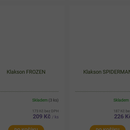
raznému zvuku. Roztomilé
funkci - jeho pronikavý cinka
evné provedení s...
zvuk je slyšet již z...
Klakson FROZEN
Klakson SPIDERMA
Skladem
(3 ks)
Skladem
173 Kč bez DPH
187 Kč b
209 Kč
226 
/ ks