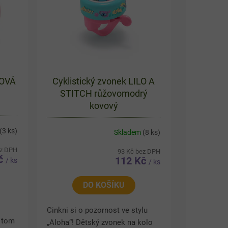
KOVÁ
Cyklistický zvonek LILO A
STITCH růžovomodrý
kovový
(3 ks)
Skladem
(8 ks)
ez DPH
93 Kč bez DPH
Kč
112 Kč
/ ks
/ ks
DO KOŠÍKU
Cinkni si o pozornost ve stylu
o tom
„Aloha“! Dětský zvonek na kolo