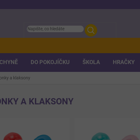
UCHYNĚ
DO POKOJÍČKU
ŠKOLA
HRAČKY
onky a klaksony
ONKY A KLAKSONY