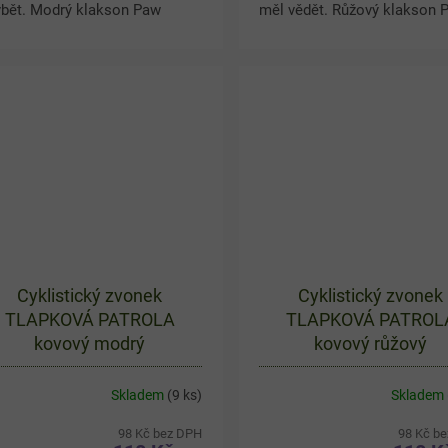
ybět. Modrý klakson Paw
měl vědět. Růžový klakson 
rol dodá dětskému kolu,
Patrol dodá dětskému kolu,
oběžce nebo tříkolce zábavný
koloběžce nebo tříkolce hra
led a pomůže upozornit
vzhled a zároveň pomůže...
lí...
Cyklistický zvonek
Cyklistický zvonek
TLAPKOVÁ PATROLA
TLAPKOVÁ PATROL
kovový modrý
kovový růžový
Skladem
(9 ks)
Skladem
98 Kč bez DPH
98 Kč b