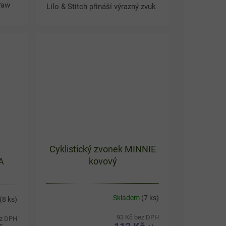
Paw
Lilo & Stitch přináší výrazný zvuk
i hravý design s oblíbeným
vý
mimozemšťánkem. Barevné
provedení v tyrkysové a...
Cyklistický zvonek MINNIE
A
kovový
Skladem
(7 ks)
(8 ks)
93 Kč bez DPH
ez DPH