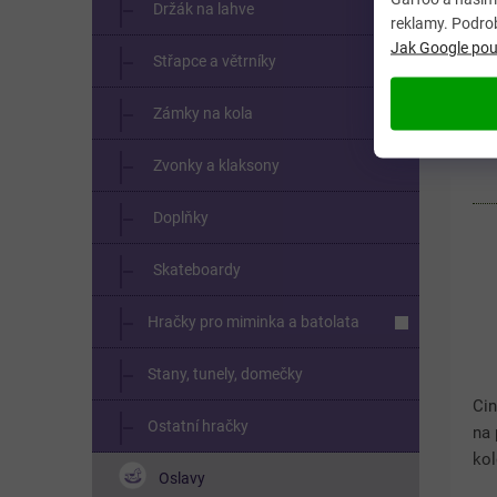
Držák na lahve
reklamy. Podro
Jak Google použ
Střapce a větrníky
Zámky na kola
Cy
Zvonky a klaksony
Doplňky
Skateboardy
Hračky pro miminka a batolata
Stany, tunely, domečky
Cin
Ostatní hračky
na 
kol
Oslavy
a z