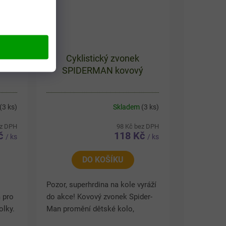
CKEY
Cyklistický zvonek
SPIDERMAN kovový
(3 ks)
Skladem
(3 ks)
ez DPH
98 Kč bez DPH
Kč
118 Kč
/ ks
/ ks
DO KOŠÍKU
Pozor, superhrdina na kole vyráží
 pro
do akce! Kovový zvonek Spider-
olky.
Man promění dětské kolo,
nostní
koloběžku nebo tříkolku v