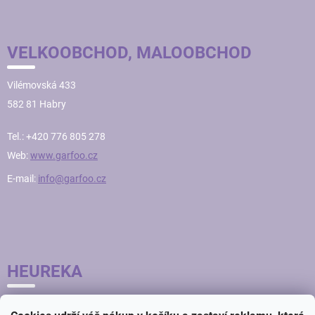
VELKOOBCHOD, MALOOBCHOD
Vilémovská 433
582 81 Habry
Tel.: +420 776 805 278
Web:
www.garfoo.cz
E-mail:
info@garfoo.cz
HEUREKA