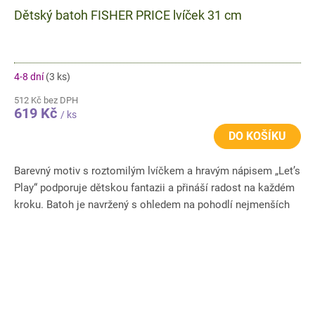
Dětský batoh FISHER PRICE lvíček 31 cm
4-8 dní
(3 ks)
512 Kč bez DPH
619 Kč
/ ks
DO KOŠÍKU
Barevný motiv s roztomilým lvíčkem a hravým nápisem „Let’s
Play“ podporuje dětskou fantazii a přináší radost na každém
kroku. Batoh je navržený s ohledem na pohodlí nejmenších
–...