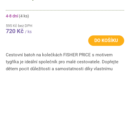
4-8 dní
(4 ks)
595 Kč bez DPH
720 Kč
/ ks
DO KOŠÍKU
Cestovní batoh na kolečkách FISHER PRICE s motivem
tygříka je ideální společník pro malé cestovatele. Dopřejte
dětem pocit důležitosti a samostatnosti díky vlastnímu
zavazadlu,...