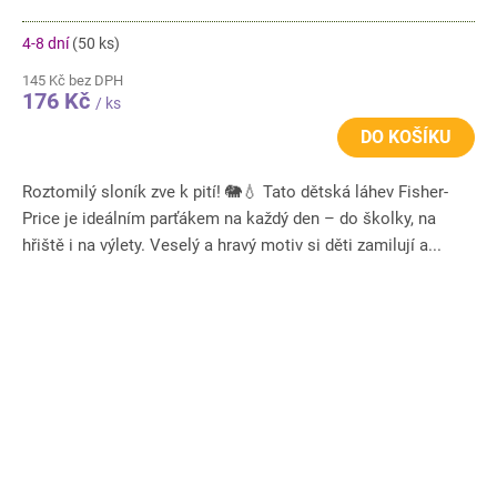
4-8 dní
(50 ks)
145 Kč bez DPH
176 Kč
/ ks
DO KOŠÍKU
Roztomilý sloník zve k pití! 🐘💧 Tato dětská láhev Fisher-
Price je ideálním parťákem na každý den – do školky, na
hřiště i na výlety. Veselý a hravý motiv si děti zamilují a...