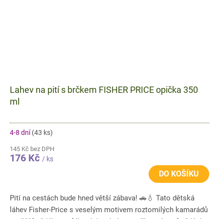
Lahev na pití s brčkem FISHER PRICE opička 350
ml
4-8 dní
(43 ks)
145 Kč bez DPH
176 Kč
/ ks
DO KOŠÍKU
Pití na cestách bude hned větší zábava! 🚗💧 Tato dětská
láhev Fisher-Price s veselým motivem roztomilých kamarádů