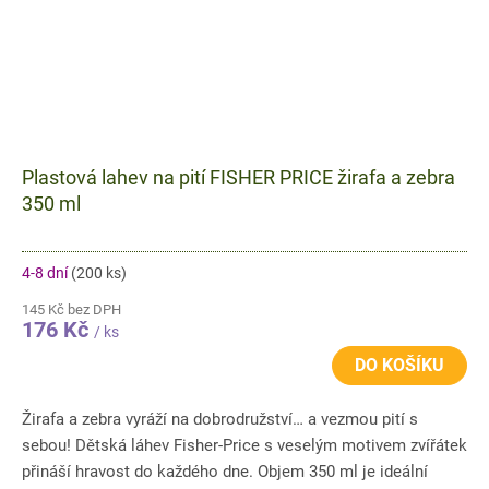
Plastová lahev na pití FISHER PRICE žirafa a zebra
350 ml
4-8 dní
(200 ks)
145 Kč bez DPH
176 Kč
/ ks
DO KOŠÍKU
Žirafa a zebra vyráží na dobrodružství… a vezmou pití s
sebou! Dětská láhev Fisher-Price s veselým motivem zvířátek
přináší hravost do každého dne. Objem 350 ml je ideální