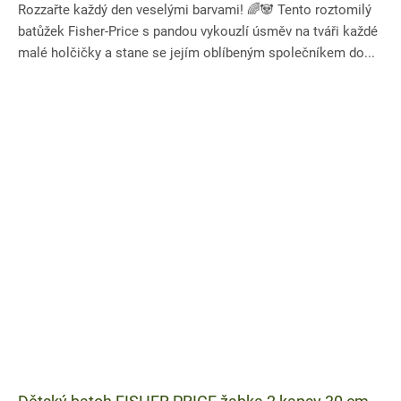
Rozzařte každý den veselými barvami! 🌈🐼 Tento roztomilý
batůžek Fisher-Price s pandou vykouzlí úsměv na tváři každé
malé holčičky a stane se jejím oblíbeným společníkem do...