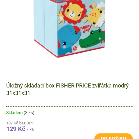
s
p
r
o
d
u
k
t
ů
Úložný skládací box FISHER PRICE zvířátka modrý
31x31x31
Skladem
(3 ks)
107 Kč bez DPH
129 Kč
/ ks
DO KOŠÍKU