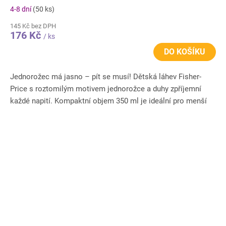
4-8 dní
(50 ks)
145 Kč bez DPH
176 Kč
/ ks
DO KOŠÍKU
Jednorožec má jasno – pít se musí! Dětská láhev Fisher-
Price s roztomilým motivem jednorožce a duhy zpříjemní
každé napití. Kompaktní objem 350 ml je ideální pro menší
děti do...