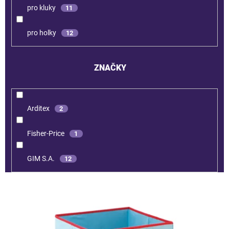
pro kluky
11
pro holky
12
ZNAČKY
Arditex
2
Fisher-Price
1
GIM S.A.
12
V
ý
p
i