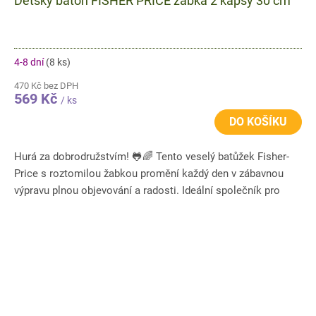
Dětský batoh FISHER PRICE žabka 2 kapsy 30 cm
4-8 dní
(8 ks)
470 Kč bez DPH
569 Kč
/ ks
DO KOŠÍKU
Hurá za dobrodružstvím! 🐸🌈 Tento veselý batůžek Fisher-
Price s roztomilou žabkou promění každý den v zábavnou
výpravu plnou objevování a radosti. Ideální společník pro
malé děti...