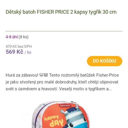
Dětský batoh FISHER PRICE 2 kapsy tygřík 30 cm
4-8 dní
(8 ks)
470 Kč bez DPH
569 Kč
/ ks
DO KOŠÍKU
Hurá za zábavou! 🐯🎒 Tento roztomilý batůžek Fisher-Price
je jako stvořený pro malé dobrodruhy, kteří chtějí objevovat
svět s úsměvem a hravostí. Veselý motiv s tygříkem a...