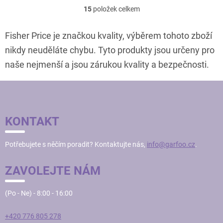
15
položek celkem
O
v
l
Fisher Price je značkou kvality, výběrem tohoto zboží
á
nikdy neuděláte chybu. Tyto produkty jsou určeny pro
d
a
naše nejmenší a jsou zárukou kvality a bezpečnosti.
c
í
Z
p
Á
r
v
P
k
KONTAKT
A
y
v
T
Potřebujete s něčím poradit? Kontaktujte nás,
info@garfoo.cz
.
ý
Í
p
i
ZAVOLEJTE NÁM
s
u
(Po - Ne) - 8:00 - 16:00
+420 776 805 278