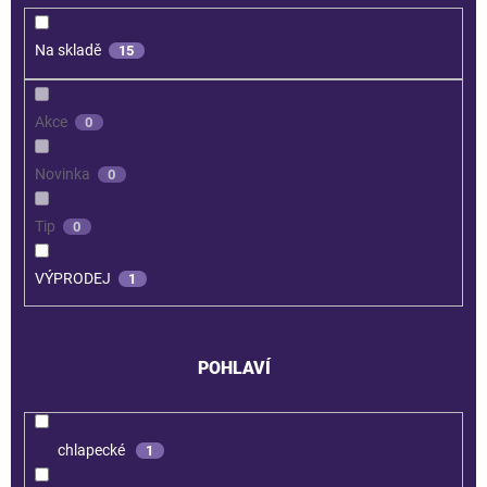
Na skladě
15
Akce
0
Novinka
0
Tip
0
VÝPRODEJ
1
POHLAVÍ
chlapecké
1