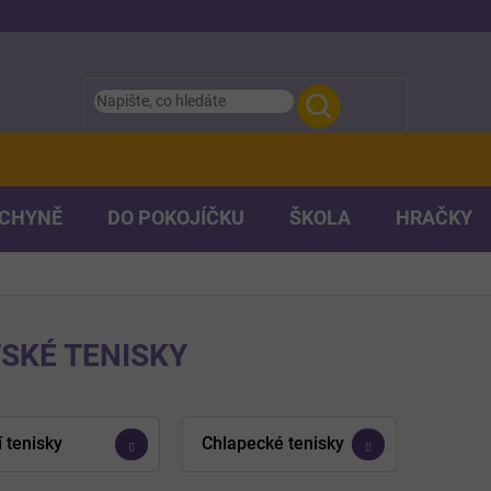
UCHYNĚ
DO POKOJÍČKU
ŠKOLA
HRAČKY
SKÉ TENISKY
í tenisky
Chlapecké tenisky