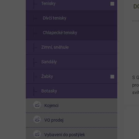
Tenisky
DO
Dívčí tenisky
Chlapecké tenisky
Zimní, sněhule
Sandály
Žabky
S 
pro
Botasky
sví
za
Kojenci
Gab
kam
VO prodej
se.
Vybavení do postýlek