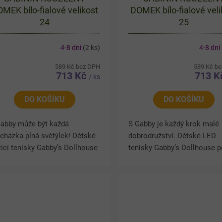
MEK bílo-fialové velikost
DOMEK bílo-fialové veli
24
25
4-8 dní
(2 ks)
4-8 dní
589 Kč bez DPH
589 Kč b
713 Kč
713 
/ ks
DO KOŠÍKU
DO KOŠÍKU
Gabby může být každá
S Gabby je každý krok malé
cházka plná světýlek! Dětské
dobrodružství. Dětské LED
tící tenisky Gabby’s Dollhouse
tenisky Gabby’s Dollhouse p
ujmou barevným motivem
barevným motivem Gabby a
by a jejích kočičích
jejích kočičích kamarádů. Př
arádů na boku boty. Při chůzi
chůzi se v podrážce rozsvítí
..
světla,...