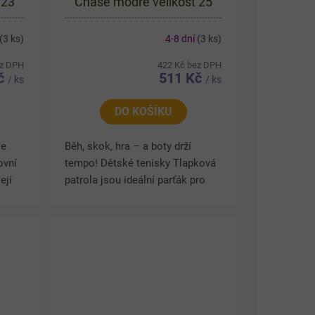
 23
Chase modré velikost 25
(3 ks)
4-8 dní
(3 ks)
ez DPH
422 Kč bez DPH
Kč
511 Kč
/ ks
/ ks
DO KOŠÍKU
le
Běh, skok, hra – a boty drží
ovní
tempo! Dětské tenisky Tlapková
ejí
patrola jsou ideální parťák pro
aždý
každý aktivní den. Prodyšný
há
svršek pomáhá udržet pohodlí i
při delším nošení. Díky...