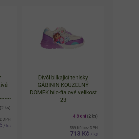
y
Dívčí blikající tenisky
ivé
GÁBININ KOUZELNÝ
DOMEK bílo-fialové velikost
23
(2 ks)
4-8 dní
(2 ks)
ez DPH
Kč
/ ks
589 Kč bez DPH
713 Kč
/ ks