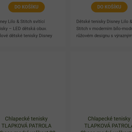
DO KOŠÍKU
DO KOŠÍKU
ney Lilo & Stitch svítící
Dětské tenisky Disney Lilo 
isky – LED dětská obuv.
Stitch v moderním bílo-mod
lové dětské tenisky Disney
růžovém designu s výrazný
o & Stitch v bílo-modro-
motivem Stitch. Boty mají 
žovém provedení s výrazným
podrážku, která při chůzi blik
ivem Stitch. Boty mají...
dodává tak každému...
Chlapecké tenisky
Chlapecké tenisky
TLAPKOVÁ PATROLA
TLAPKOVÁ PATROL