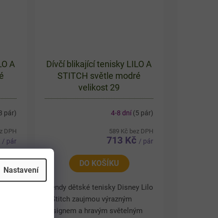
ILO A
Dívčí blikající tenisky LILO A
é
STITCH světle modré
velikost 29
3 pár)
4-8 dní
(5 pár)
ez DPH
589 Kč bez DPH
č
713 Kč
/ pár
/ pár
DO KOŠÍKU
Nastavení
ney
Trendy dětské tenisky Disney Lilo
inaci
& Stitch zaujmou výrazným
o
designem a hravým světelným