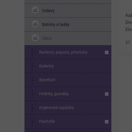
Oslavy
Kaž
Dív
Batohy a tašky
El
fa
Obuv
27
krá
pro
Bačkory, papuče, přezůvky
Baleríny
Barefoot
Holínky, gumáky
Kojenecké capáčky
Pantofle