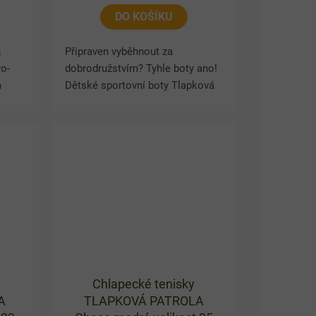
DO KOŠÍKU
&
Připraven vyběhnout za
ro-
dobrodružstvím? Tyhle boty ano!
m
Dětské sportovní boty Tlapková
LED
patrola potěší lehkým
á, a
provedením, pohodlím a hravým
designem. Prodyšný materiál
pomáhá...
Chlapecké tenisky
A
TLAPKOVÁ PATROLA