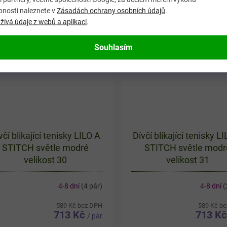
tavičky Stitch. Boty mají bílý
motivu Stitch. Boty mají svě
bnosti naleznete v
Zásadách ochrany osobních údajů
.
klad doplněný modrými a
bílý základ doplněný modrým
ívá údaje z webů a aplikací
.
ovými prvky a výrazný...
růžovými detaily...
Souhlasím
včí blikající tenisky LILO A
Dívčí blikající tenisky L
STITCH světle modré
STITCH světle modr
velikost 30
velikost 31
4-8 dní
(4 pár)
4-8 dní
(
589 Kč bez DPH
589 Kč b
713 Kč
713 K
/ pár