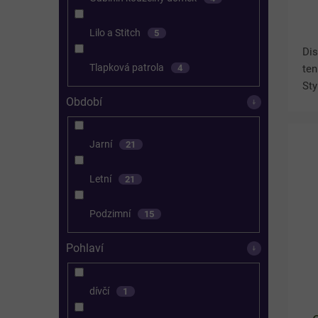
Lilo a Stitch
5
Dis
Tlapková patrola
ten
4
Sty
Období
Lil
rů
mot
Jarní
21
Letní
21
Podzimní
15
Pohlaví
dívčí
1