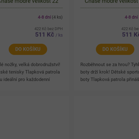
Chase modré velikost 22
Chase modré velikost
4-8 dní
(4 ks)
4-8 dní
422 Kč bez DPH
422 Kč b
511 Kč
511 
/ ks
DO KOŠÍKU
DO KOŠÍKU
é nožky, velká dobrodružství!
Rozběhnout se za hrou? Tyh
ské tenisky Tlapková patrola
boty drží krok! Dětské sport
u ideální pro každodenní
boty Tlapková patrola přináš
ání, hraní i objevování světa.
pohodlí i hravý vzhled pro k
ký a prodyšný materiál
den. Prodyšný svršek pomá
áhá udržet pohodlí po...
udržet nohy v suchu,...