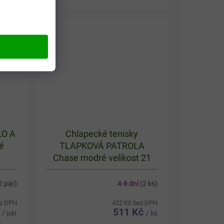
tlý
efektem. Bílé provedení je
i a
doplněno modrými a růžovými
prvky a obrázkem oblíbené...
ILO A
Chlapecké tenisky
é
TLAPKOVÁ PATROLA
Chase modré velikost 21
2 pár)
4-8 dní
(2 ks)
ez DPH
422 Kč bez DPH
č
511 Kč
/ pár
/ ks