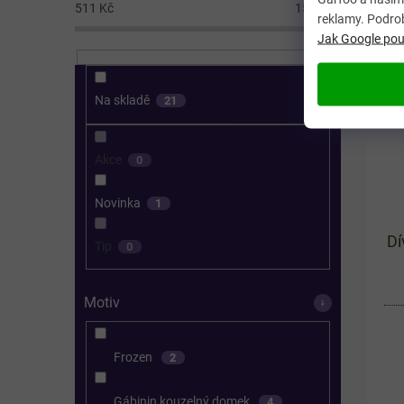
pos
511
Kč
1544
Kč
reklamy. Podro
zá
Jak Google použ
růž
Na skladě
21
Akce
0
Novinka
1
Dí
Tip
0
Motiv
Frozen
2
Gábinin kouzelný domek
4