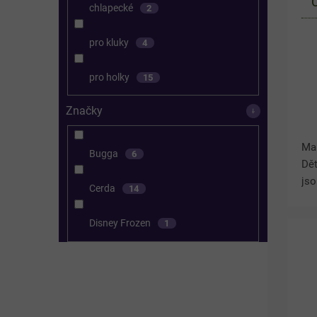
chlapecké
2
pro kluky
4
pro holky
15
Značky
Mal
Bugga
6
Dět
jso
Cerda
14
běh
Leh
Disney Frozen
1
pom