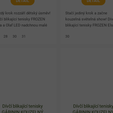
DETAIL
DETAIL
dý krok rozzáří dětský úsměv!
Stačí jediný krok a začne
čí blikající tenisky FROZEN
kouzelná světelná show! Dív
sa a Olaf LED nadchnou malé
blikající tenisky FROZEN El
nynky pohádky Disney Ledové
LED třpytivé okouzlí všechn
28
30
31
30
lovství. Jemné pastelové
malé milovnice pohádky Di
vedení s Elsou a...
Ledové království. Jemné...
Dívčí blikající tenisky
Dívčí blikající tenisk
GÁBININ KOUZELNÝ
GÁBININ KOUZELN