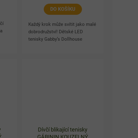
DO KOŠÍKU
čí
Každý krok může svítit jako malé
sa
dobrodružství! Dětské LED
y
tenisky Gabby’s Dollhouse
sney
zaujmou veselým motivem
Gabby a jejích kočičích
kamarádů. Při chůzi se podrážka
rozsvítí a...
y
Dívčí blikající tenisky
Ý
GÁBININ KOUZELNÝ