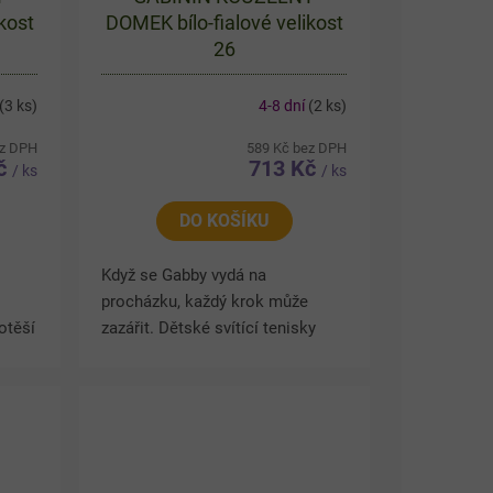
kost
DOMEK bílo-fialové velikost
26
(3 ks)
4-8 dní
(2 ks)
ez DPH
589 Kč bez DPH
Kč
713 Kč
/ ks
/ ks
DO KOŠÍKU
Když se Gabby vydá na
procházku, každý krok může
otěší
zazářit. Dětské svítící tenisky
Gabby’s Dollhouse zdobí veselý
i
obrázek Gabby a jejích kočičích
kamarádů. Podrážka obsahuje
LED...