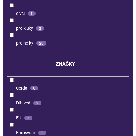
dívčí
1
pro kluky
2
pro holky
20
ZNAČKY
Cerda
6
Difuzed
3
EU
2
Euroswan
1