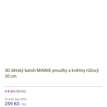
3D dětský batoh MINNIE proužky a květiny růžový
30 cm
4-8 dní
(50 ks)
214 Kč bez DPH
259 Kč
/ ks