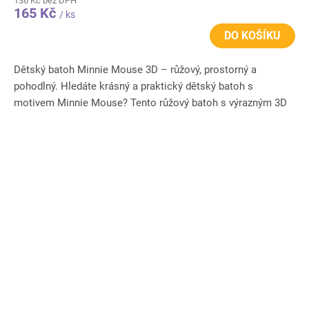
136 Kč bez DPH
165 Kč
/ ks
DO KOŠÍKU
Dětský batoh Minnie Mouse 3D – růžový, prostorný a
pohodlný. Hledáte krásný a praktický dětský batoh s
motivem Minnie Mouse? Tento růžový batoh s výrazným 3D
motivem myšky...