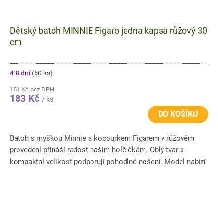
Dětský batoh MINNIE Figaro jedna kapsa růžový 30
cm
4-8 dní
(50 ks)
151 Kč bez DPH
183 Kč
/ ks
DO KOŠÍKU
Batoh s myškou Minnie a kocourkem Figarem v růžovém
provedení přináší radost našim holčičkám. Oblý tvar a
kompaktní velikost podporují pohodlné nošení. Model nabízí
hlavní...