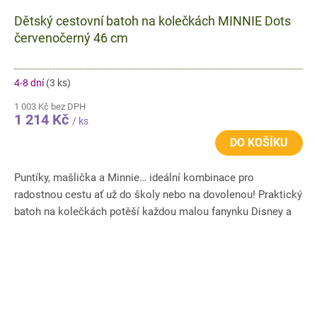
Dětský cestovní batoh na kolečkách MINNIE Dots
červenočerný 46 cm
4-8 dní
(3 ks)
1 003 Kč bez DPH
1 214 Kč
/ ks
DO KOŠÍKU
Puntíky, mašlička a Minnie… ideální kombinace pro
radostnou cestu ať už do školy nebo na dovolenou! Praktický
batoh na kolečkách potěší každou malou fanynku Disney a
usnadní...