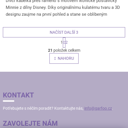
Dívčí kabelka přes rameno s motivem ikonické postavičky
Minnie z dílny Disney. Díky originálnímu kulatému tvaru a 3D
designu zaujme na první pohled a stane se oblíbeným
doplňkem...
NAČÍST DALŠÍ 3
S
1
2
t
O
r
21
položek celkem
v
á
l
NAHORU
n
á
k
o
d
v
Z
a
á
c
Á
n
í
í
P
p
KONTAKT
r
A
v
T
k
Potřebujete s něčím poradit? Kontaktujte nás,
info@garfoo.cz
.
Í
y
v
ZAVOLEJTE NÁM
ý