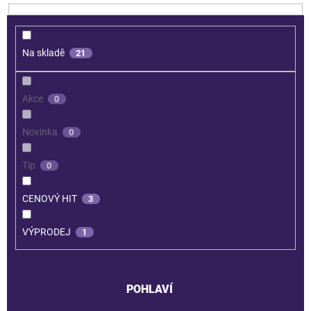
Na skladě
21
Akce
0
Novinka
0
Tip
0
CENOVÝ HIT
3
VÝPRODEJ
1
POHLAVÍ