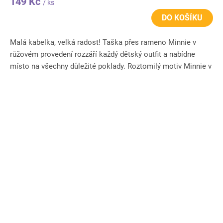
149 Kč
/ ks
DO KOŠÍKU
Malá kabelka, velká radost! Taška přes rameno Minnie v
růžovém provedení rozzáří každý dětský outfit a nabídne
místo na všechny důležité poklady. Roztomilý motiv Minnie v
parku...