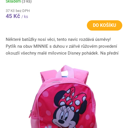
Skladem
(3 ks)
37 Kč bez DPH
45 Kč
/ ks
DO KOŠÍKU
Některé batůžky nosí věci, tento navíc rozdává úsměvy!
Pytlík na obuv MINNIE s duhou v zářivě růžovém provedení
okouzlí všechny malé milovnice Disney pohádek. Na přední
straně...