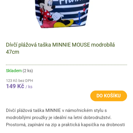
k
t
ů
Dívčí plážová taška MINNIE MOUSE modrobílá
47cm
Skladem
(2 ks)
123 Kč bez DPH
149 Kč
/ ks
DO KOŠÍKU
Dívčí plážová taška MINNIE v námořnickém stylu s
modrobílými proužky je ideální na letní dobrodružství.
Prostorná, zapínání na zip a praktická kapsička na drobnosti
z ní dělají...