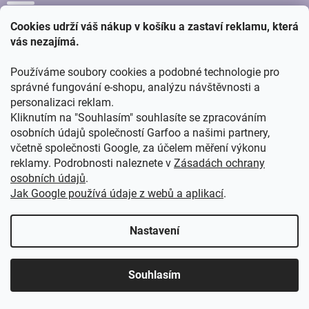
p
i
(Po - Ne) - 8:00 - 16:00
Cookies udrží váš nákup v košíku a zastaví reklamu, která
s
u
vás nezajímá.
+420 776 805 278
Používáme soubory cookies a podobné technologie pro
NAKUPOVÁNÍ
správné fungování e-shopu, analýzu návštěvnosti a
personalizaci reklam.
Kliknutím na "Souhlasím" souhlasíte se zpracováním
Platba a doprava
osobních údajů společností Garfoo a našimi partnery,
Obchodní podmínky
včetně společnosti Google, za účelem měření výkonu
reklamy. Podrobnosti naleznete v
Zásadách ochrany
O nás
osobních údajů
.
Zpracování osobních údajů
Jak Google používá údaje z webů a aplikací
.
Reklamace a vrácení zboží
Nastavení
Velkoobchod
Recyklační příspěvky
Souhlasím