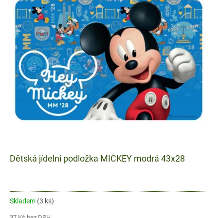
p
i
s
p
r
o
d
u
k
t
ů
Dětská jídelní podložka MICKEY modrá 43x28
Skladem
(3 ks)
37 Kč bez DPH