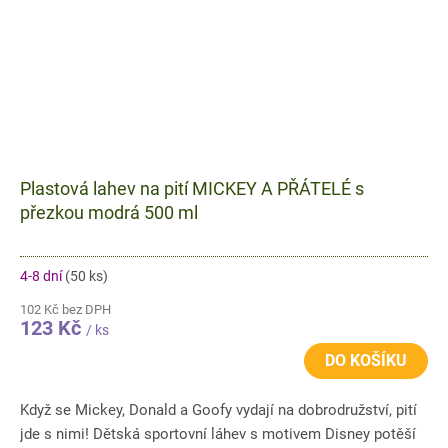
Plastová lahev na pití MICKEY A PŘÁTELÉ s
přezkou modrá 500 ml
4-8 dní
(50 ks)
102 Kč bez DPH
123 Kč
/ ks
DO KOŠÍKU
Když se Mickey, Donald a Goofy vydají na dobrodružství, pití
jde s nimi! Dětská sportovní láhev s motivem Disney potěší