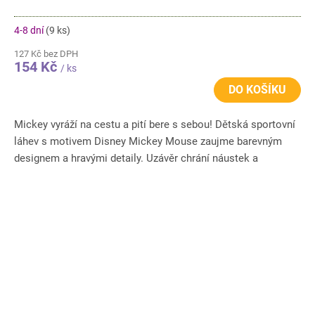
4-8 dní
(9 ks)
127 Kč bez DPH
154 Kč
/ ks
DO KOŠÍKU
Mickey vyráží na cestu a pití bere s sebou! Dětská sportovní
láhev s motivem Disney Mickey Mouse zaujme barevným
designem a hravými detaily. Uzávěr chrání náustek a
umožňuje...