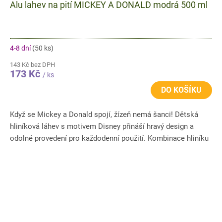
Alu lahev na pití MICKEY A DONALD modrá 500 ml
4-8 dní
(50 ks)
143 Kč bez DPH
173 Kč
/ ks
DO KOŠÍKU
Když se Mickey a Donald spojí, žízeň nemá šanci! Dětská
hliníková láhev s motivem Disney přináší hravý design a
odolné provedení pro každodenní použití. Kombinace hliníku
a...