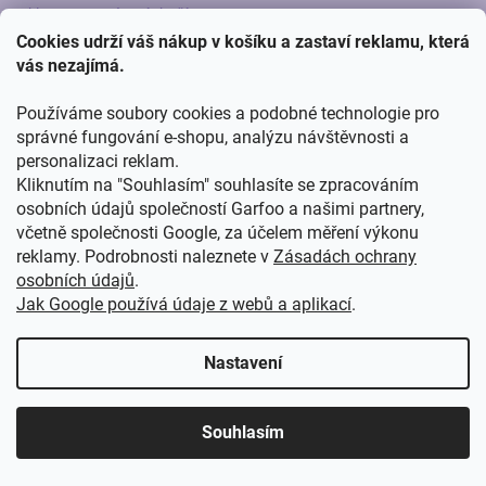
Reklamace a vrácení zboží
Cookies udrží váš nákup v košíku a zastaví reklamu, která
Velkoobchod
vás nezajímá.
Recyklační příspěvky
Používáme soubory cookies a podobné technologie pro
správné fungování e-shopu, analýzu návštěvnosti a
personalizaci reklam.
Kliknutím na "Souhlasím" souhlasíte se zpracováním
osobních údajů společností Garfoo a našimi partnery,
VELKOOBCHOD
včetně společnosti Google, za účelem měření výkonu
reklamy. Podrobnosti naleznete v
Zásadách ochrany
osobních údajů
.
Výhody pro velkoobchod,
nejčastější otázky a odpovědi
.
Jak Google používá údaje z webů a aplikací
.
99% PRODUKTŮ SKLADEM
Nastavení
DOPRAVA ZDARMA OD 5 000 KČ
DÁRKY K NÁKUPU
ODESLÁNÍ DO 24HOD
Souhlasím
MALOOBCHOD