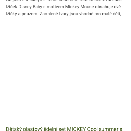
lžiček Disney Baby s motivem Mickey Mouse obsahuje dvě
lžičky a pouzdro. Zaoblené tvary jsou vhodné pro malé děti,
plast...
Dětský plastový jídelní set MICKEY Cool summer s