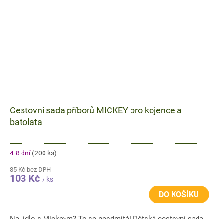
Cestovní sada příborů MICKEY pro kojence a
batolata
4-8 dní
(200 ks)
85 Kč bez DPH
103 Kč
/ ks
DO KOŠÍKU
Na jídlo s Mickeym? To se neodmítá! Dětská cestovní sada