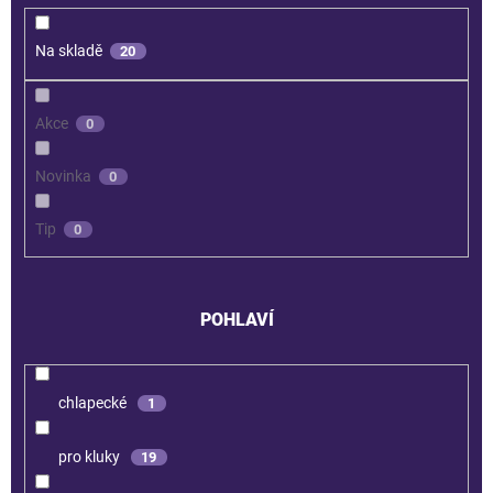
Na skladě
20
Akce
0
Novinka
0
Tip
0
POHLAVÍ
chlapecké
1
pro kluky
19