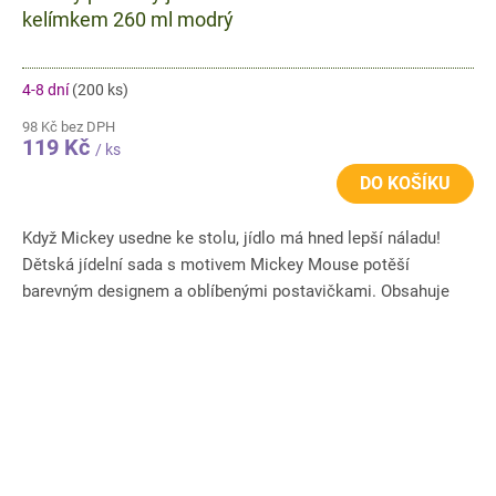
kelímkem 260 ml modrý
4-8 dní
(200 ks)
98 Kč bez DPH
119 Kč
/ ks
DO KOŠÍKU
Když Mickey usedne ke stolu, jídlo má hned lepší náladu!
Dětská jídelní sada s motivem Mickey Mouse potěší
barevným designem a oblíbenými postavičkami. Obsahuje
talíř, misku a...