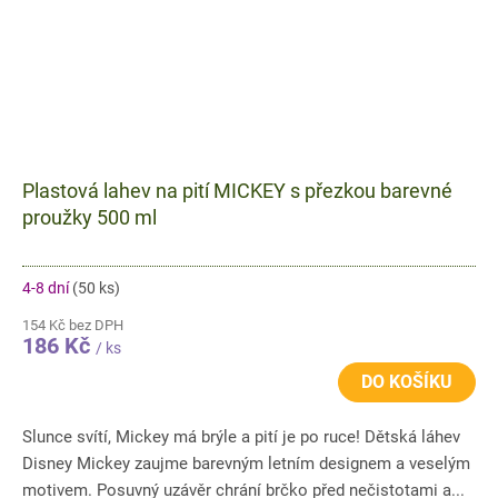
Plastová lahev na pití MICKEY s přezkou barevné
proužky 500 ml
4-8 dní
(50 ks)
154 Kč bez DPH
186 Kč
/ ks
DO KOŠÍKU
Slunce svítí, Mickey má brýle a pití je po ruce! Dětská láhev
Disney Mickey zaujme barevným letním designem a veselým
motivem. Posuvný uzávěr chrání brčko před nečistotami a...