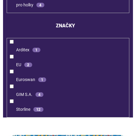
pro holky
4
ZNAČKY
Arditex
1
EU
2
Euroswan
1
GIM S.A.
4
Storline
12
V
ý