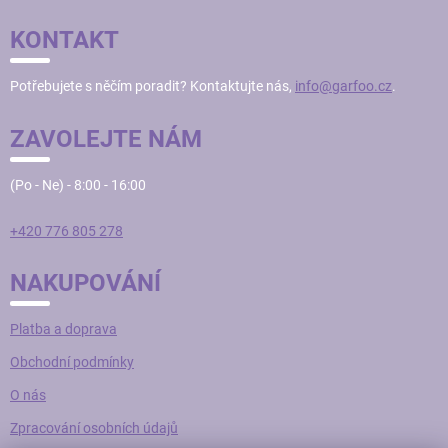
í
í
P
p
KONTAKT
r
A
v
T
k
Potřebujete s něčím poradit? Kontaktujte nás,
info@garfoo.cz
.
Í
y
v
ZAVOLEJTE NÁM
ý
p
i
(Po - Ne) - 8:00 - 16:00
s
u
+420 776 805 278
NAKUPOVÁNÍ
Platba a doprava
Obchodní podmínky
O nás
Zpracování osobních údajů