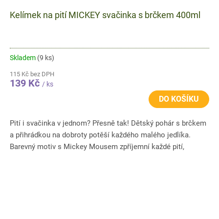
Kelímek na pití MICKEY svačinka s brčkem 400ml
Skladem
(9 ks)
115 Kč bez DPH
139 Kč
/ ks
DO KOŠÍKU
Pití i svačinka v jednom? Přesně tak! Dětský pohár s brčkem
a přihrádkou na dobroty potěší každého malého jedlíka.
Barevný motiv s Mickey Mousem zpříjemní každé pití,
zatímco...