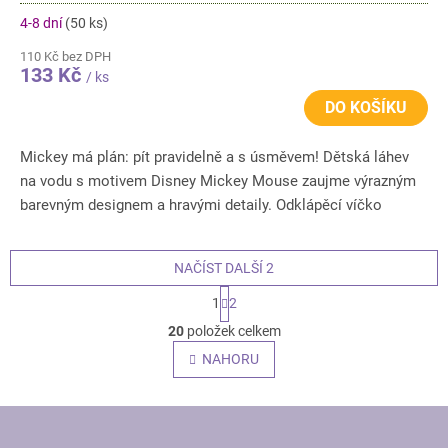
4-8 dní
(50 ks)
110 Kč bez DPH
133 Kč
/ ks
DO KOŠÍKU
Mickey má plán: pít pravidelně a s úsměvem! Dětská láhev
na vodu s motivem Disney Mickey Mouse zaujme výrazným
barevným designem a hravými detaily. Odklápěcí víčko
umožňuje...
NAČÍST DALŠÍ 2
S
1
2
t
O
r
20
položek celkem
v
á
l
NAHORU
n
á
k
o
d
v
Z
a
á
c
Á
n