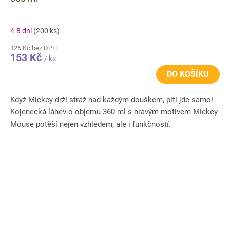
4-8 dní
(200 ks)
126 Kč bez DPH
153 Kč
/ ks
DO KOŠÍKU
Když Mickey drží stráž nad každým douškem, pití jde samo!
Kojenecká láhev o objemu 360 ml s hravým motivem Mickey
Mouse potěší nejen vzhledem, ale i funkčností.
Transparentní...