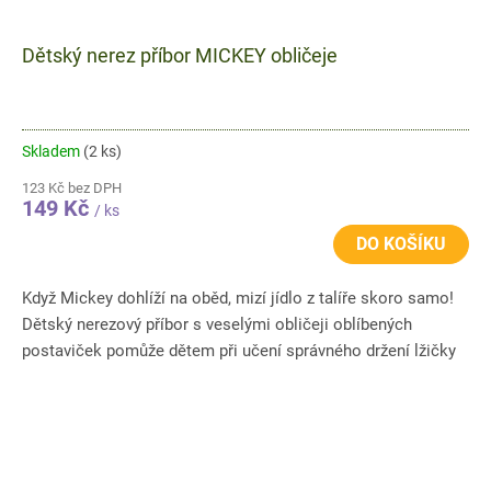
Dětský nerez příbor MICKEY obličeje
Skladem
(2 ks)
123 Kč bez DPH
149 Kč
/ ks
DO KOŠÍKU
Když Mickey dohlíží na oběd, mizí jídlo z talíře skoro samo!
Dětský nerezový příbor s veselými obličeji oblíbených
postaviček pomůže dětem při učení správného držení lžičky
i...