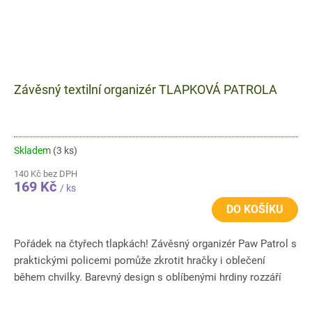
Závěsný textilní organizér TLAPKOVÁ PATROLA
Skladem
(3 ks)
140 Kč bez DPH
169 Kč
/ ks
DO KOŠÍKU
Pořádek na čtyřech tlapkách! Závěsný organizér Paw Patrol s
praktickými policemi pomůže zkrotit hračky i oblečení
během chvilky. Barevný design s oblíbenými hrdiny rozzáří
každý...