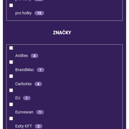
pro holky
15
ZNAČKY
Arditex
4
BrandMac
1
Carbotex
4
EU
1
Euroswan
1
Exity KFT
2