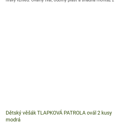
hravý vzhled. Oválný tvar, odolný plast a snadná montáž z
nich...
Dětský věšák TLAPKOVÁ PATROLA ovál 2 kusy
modrá