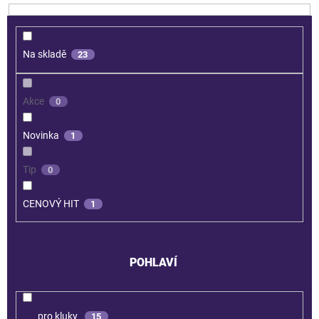
Na skladě
23
Akce
0
Novinka
1
Tip
0
CENOVÝ HIT
1
POHLAVÍ
pro kluky
15