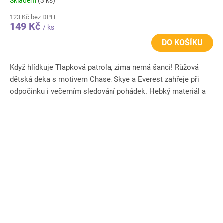
Skladem
(3 ks)
123 Kč bez DPH
149 Kč
/ ks
DO KOŠÍKU
Když hlídkuje Tlapková patrola, zima nemá šanci! Růžová
dětská deka s motivem Chase, Skye a Everest zahřeje při
odpočinku i večerním sledování pohádek. Hebký materiál a
veselý...