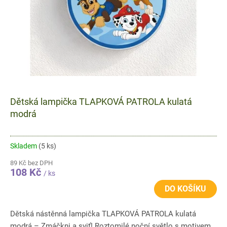
d
u
k
t
ů
Dětská lampička TLAPKOVÁ PATROLA kulatá
modrá
Skladem
(5 ks)
89 Kč bez DPH
108 Kč
/ ks
DO KOŠÍKU
Dětská nástěnná lampička TLAPKOVÁ PATROLA kulatá
modrá – Zmáčkni a sviť! Roztomilé noční světlo s motivem