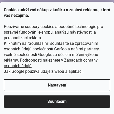
v
ZAVOLEJTE NÁM
ý
Cookies udrží váš nákup v košíku a zastaví reklamu, která
p
vás nezajímá.
i
(Po - Ne) - 8:00 - 16:00
s
u
Používáme soubory cookies a podobné technologie pro
+420 776 805 278
správné fungování e-shopu, analýzu návštěvnosti a
personalizaci reklam.
NAKUPOVÁNÍ
Kliknutím na "Souhlasím" souhlasíte se zpracováním
osobních údajů společností Garfoo a našimi partnery,
včetně společnosti Google, za účelem měření výkonu
Platba a doprava
reklamy. Podrobnosti naleznete v
Zásadách ochrany
Obchodní podmínky
osobních údajů
.
Jak Google používá údaje z webů a aplikací
.
O nás
Zpracování osobních údajů
Nastavení
Reklamace a vrácení zboží
Velkoobchod
Souhlasím
Recyklační příspěvky