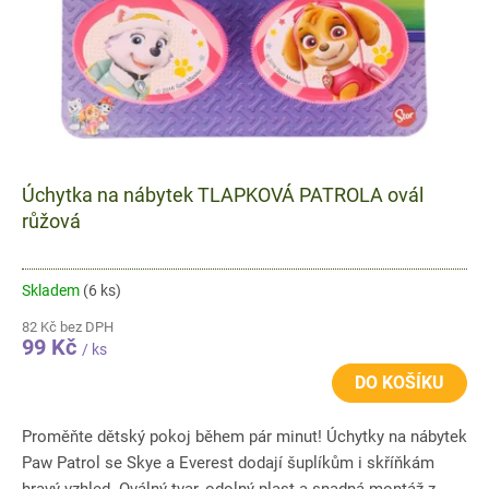
Úchytka na nábytek TLAPKOVÁ PATROLA ovál
růžová
Skladem
(6 ks)
82 Kč bez DPH
99 Kč
/ ks
DO KOŠÍKU
Proměňte dětský pokoj během pár minut! Úchytky na nábytek
Paw Patrol se Skye a Everest dodají šuplíkům i skříňkám