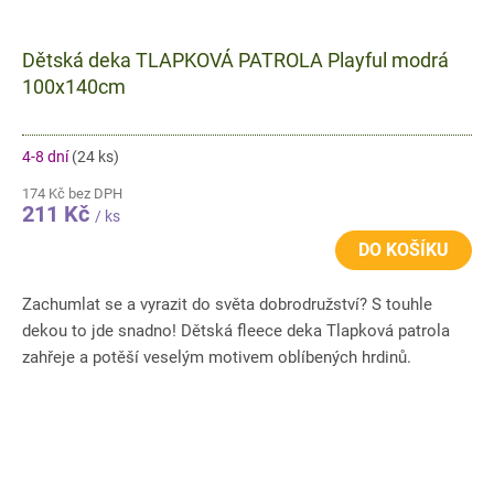
Dětská deka TLAPKOVÁ PATROLA Playful modrá
100x140cm
4-8 dní
(24 ks)
174 Kč bez DPH
211 Kč
/ ks
DO KOŠÍKU
Zachumlat se a vyrazit do světa dobrodružství? S touhle
dekou to jde snadno! Dětská fleece deka Tlapková patrola
zahřeje a potěší veselým motivem oblíbených hrdinů.
Příjemný...