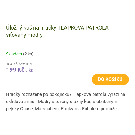
Úložný koš na hračky TLAPKOVÁ PATROLA
síťovaný modrý
Skladem
(2 ks)
164 Kč bez DPH
199 Kč
/ ks
DO KOŠÍKU
Hračky rozházené po pokojíčku? Tlapková patrola vyráží na
úklidovou misi! Modrý síťovaný úložný koš s oblíbenými
pejsky Chase, Marshallem, Rockym a Rubblem pomůže
rychle...