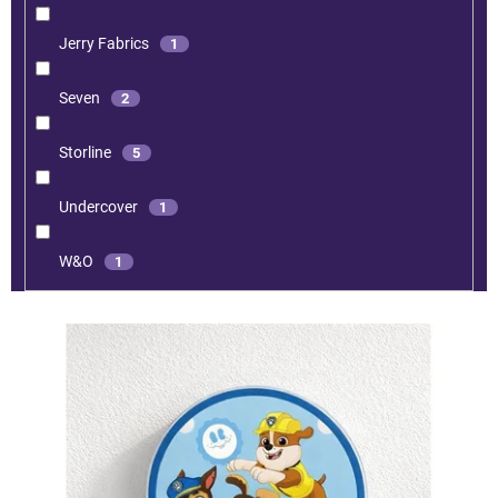
Jerry Fabrics
1
Seven
2
Storline
5
Undercover
1
W&O
1
V
ý
p
i
s
p
r
o