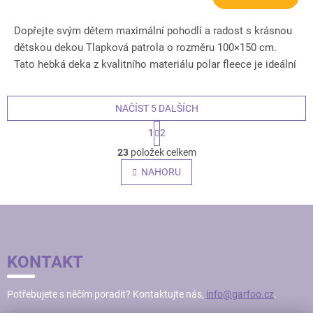
Dopřejte svým dětem maximální pohodlí a radost s krásnou
dětskou dekou Tlapková patrola o rozměru 100×150 cm.
Tato hebká deka z kvalitního materiálu polar fleece je ideální
pro...
NAČÍST 5 DALŠÍCH
S
1
2
t
O
r
23
položek celkem
v
á
l
NAHORU
n
á
k
o
d
v
Z
a
á
c
Á
n
í
í
P
p
KONTAKT
r
A
v
T
k
Potřebujete s něčím poradit? Kontaktujte nás,
info@garfoo.cz
.
Í
y