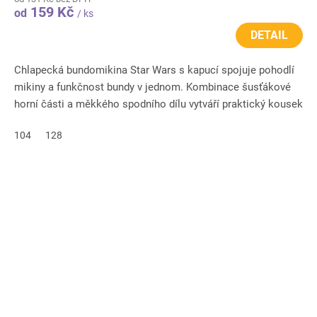
159 Kč
od
/ ks
DETAIL
Chlapecká bundomikina Star Wars s kapucí spojuje pohodlí
mikiny a funkčnost bundy v jednom. Kombinace šusťákové
horní části a měkkého spodního dílu vytváří praktický kousek
na...
104
128