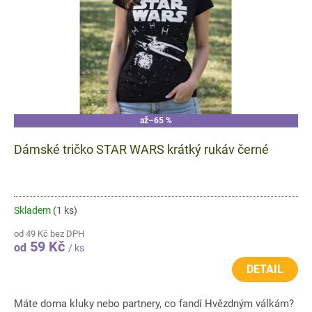
až
–65 %
Dámské tričko STAR WARS krátký rukáv černé
Skladem
(1 ks)
od 49 Kč bez DPH
59 Kč
od
/ ks
DETAIL
Máte doma kluky nebo partnery, co fandí Hvězdným válkám?