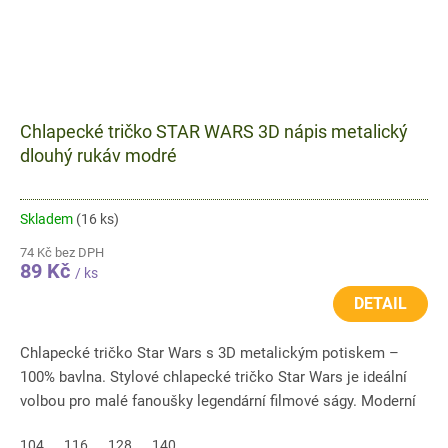
Chlapecké tričko STAR WARS 3D nápis metalický
dlouhý rukáv modré
Skladem
(16 ks)
74 Kč bez DPH
89 Kč
/ ks
DETAIL
Chlapecké tričko Star Wars s 3D metalickým potiskem –
100% bavlna. Stylové chlapecké tričko Star Wars je ideální
volbou pro malé fanoušky legendární filmové ságy. Moderní
3D...
104
116
128
140