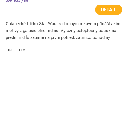
39 Kč
/ ks
DETAIL
Chlapecké tričko Star Wars s dlouhým rukávem přináší akční
motivy z galaxie plné hrdinů. Výrazný celoplošný potisk na
předním dílu zaujme na první pohled, zatímco pohodlný
střih...
104
116