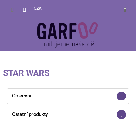
Přejít
NÁKUP
na
CZK
obsah
KOŠÍK
STAR WARS
Oblečení
Ostatní produkty