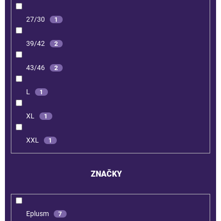
27/30
1
39/42
2
43/46
2
L
1
XL
1
XXL
1
ZNAČKY
Eplusm
7