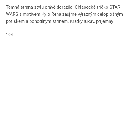
Temná strana stylu právě dorazila! Chlapecké tričko STAR
WARS s motivem Kylo Rena zaujme výrazným celoplošným
potiskem a pohodlným střihem. Krátký rukáv, příjemný
materiál s...
104