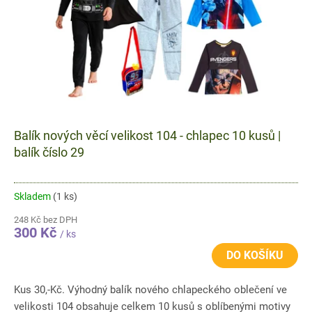
d
u
k
t
ů
Balík nových věcí velikost 104 - chlapec 10 kusů |
balík číslo 29
Skladem
(1 ks)
248 Kč bez DPH
300 Kč
/ ks
DO KOŠÍKU
Kus 30,-Kč. Výhodný balík nového chlapeckého oblečení ve
velikosti 104 obsahuje celkem 10 kusů s oblíbenými motivy