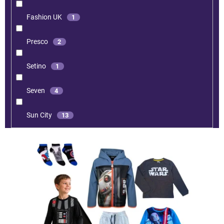
Fashion UK
1
Presco
2
Setino
1
Seven
4
Sun City
13
V
ý
p
i
s
p
r
o