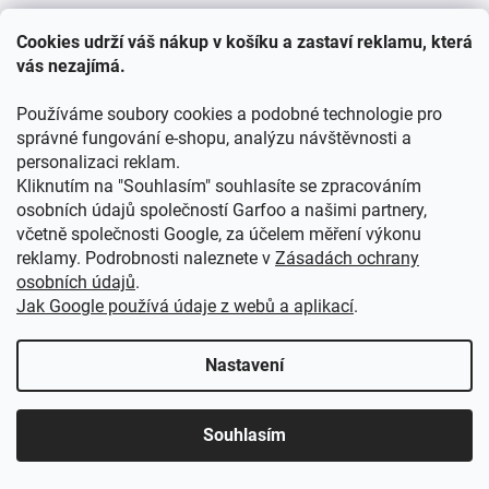
Cookies udrží váš nákup v košíku a zastaví reklamu, která
vás nezajímá.
Používáme soubory cookies a podobné technologie pro
správné fungování e-shopu, analýzu návštěvnosti a
personalizaci reklam.
Kliknutím na "Souhlasím" souhlasíte se zpracováním
Dětský nákrčník STAR WARS podšití polar fleece
osobních údajů společností Garfoo a našimi partnery,
bílé
včetně společnosti Google, za účelem měření výkonu
reklamy. Podrobnosti naleznete v
Zásadách ochrany
osobních údajů
.
Skladem
(6 ks)
Jak Google používá údaje z webů a aplikací
.
18 Kč bez DPH
22 Kč
/ ks
Nastavení
DO KOŠÍKU
Nákrčník Star Wars s motivem Darth Vadera je ideální
Souhlasím
doplněk do chladných dnů. Dvouvrstvé provedení s hebkým
fleecem udrží teplo a poskytne pohodlí při nošení.