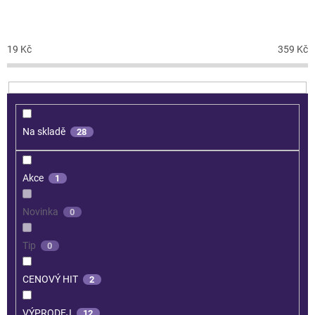
CENA
19
Kč
359
Kč
Na skladě
28
Akce
1
Novinka
0
Tip
0
CENOVÝ HIT
2
VÝPRODEJ
12