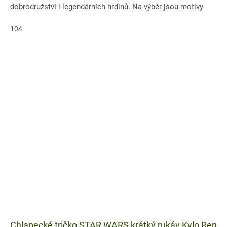
dobrodružství i legendárních hrdinů. Na výběr jsou motivy
Yody,...
104
Chlapecké tričko STAR WARS krátký rukáv Kylo Ren