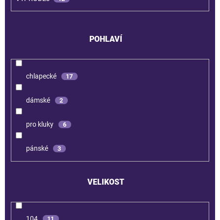
POHLAVÍ
chlapecké
17
dámské
2
pro kluky
6
pánské
3
VELIKOST
104
11