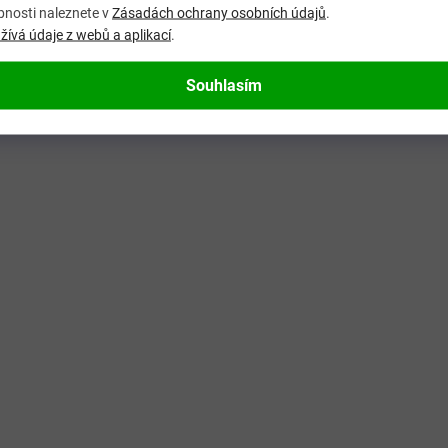
bnosti naleznete v
Zásadách ochrany osobních údajů
.
ívá údaje z webů a aplikací
.
Souhlasím