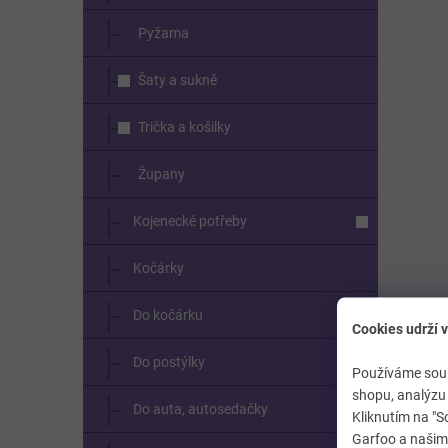
Pyžama
Šaty a sukně
Trička a košilky
Župany
Kojenecké potřeby
Kočárky
Do kočárku
Cookies udrží v
Do postýlky
Používáme soub
shopu, analýzu 
Do auta, autosedačky
Kliknutím na "S
Garfoo a našimi