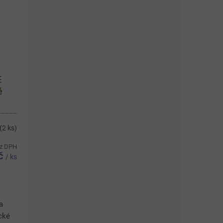
E
é
(2 ks)
ez DPH
č
/ ks
a
cké