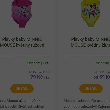
Plavky baby MINNIE
Plavky baby MINNI
MOUSE květiny růžové
MOUSE květiny žlut
Skladem
(1 ks)
Skladem
65 Kč bez DPH
od 49 Kč b
79 Kč
59 K
od
/ ks
DETAIL
DETAIL
nie Mouse už balí ručník a
Malá parádnice připravena n
áží k vodě! Dívčí jednodílné
vodní dobrodružství! Kojene