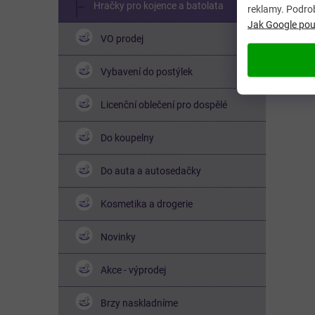
Hračky pro kojence a batolata
reklamy. Podro
Jak Google použ
VO prodej
Vybavení do postýlek
Licenční oblečení pro dospělé
Do koupelny
Do auta a autosedačky
Kosmetika a drogerie
Novinky
Akce - výprodej
Brzy naskladníme