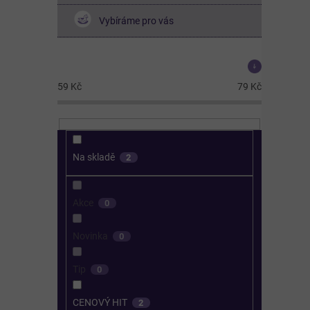
Vybíráme pro vás
Cena
59
Kč
79
Kč
Na skladě
2
Akce
0
Novinka
0
Tip
0
CENOVÝ HIT
2