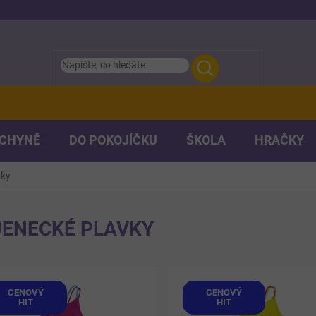
UCHYNĚ
DO POKOJÍČKU
ŠKOLA
HRAČKY
vky
JENECKÉ PLAVKY
CENOVÝ
CENOVÝ
HIT
HIT