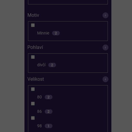
Motiv
Minnie
2
Pohlaví
dívčí
2
Velikost
80
2
86
2
98
1