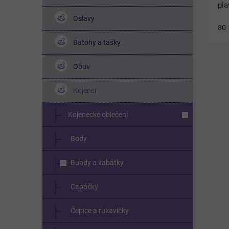
pla
syt
Oslavy
80
mo
kv
Batohy a tašky
s...
Obuv
Kojenci
Kojenecké oblečení
Body
Bundy a kabátky
Capáčky
Čepice a rukavičky