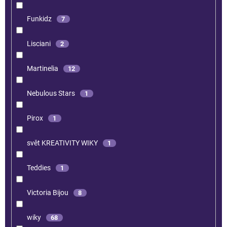
Funkidz
7
Lisciani
2
Martinelia
12
Nebulous Stars
1
Pirox
1
svět KREATIVITY WIKY
1
Teddies
1
Victoria Bijou
8
wiky
68