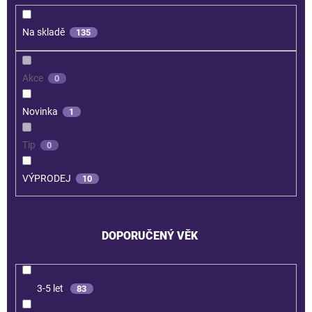
Na skladě
135
Akce
0
Novinka
1
Tip
0
VÝPRODEJ
10
DOPORUČENÝ VĚK
3-5 let
83