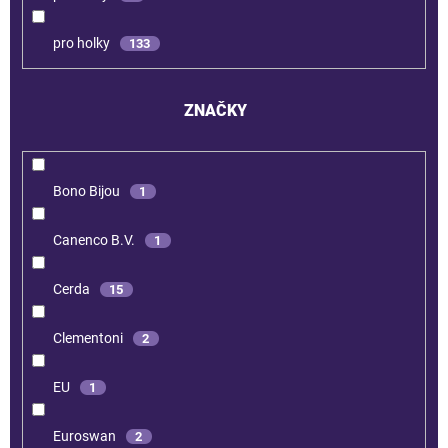
pro holky
133
ZNAČKY
Bono Bijou
1
Canenco B.V.
1
Cerda
15
Clementoni
2
EU
1
Euroswan
2