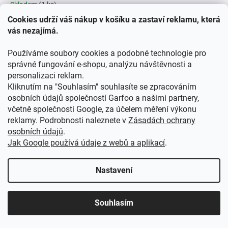
Skladem
(1 ks)
Cookies udrží váš nákup v košíku a zastaví reklamu, která
118 Kč bez DPH
143 Kč
vás nezajímá.
/ ks
DETAIL
Používáme soubory cookies a podobné technologie pro
správné fungování e-shopu, analýzu návštěvnosti a
Rozčesávání vlasů bez kouzel? To by u Ledového království
personalizaci reklam.
neprošlo! Dětský kartáč na vlasy Frozen potěší malé
Kliknutím na "Souhlasím" souhlasíte se zpracováním
princezny oblíbeným motivem Elsy a Anny a zpříjemní
osobních údajů společností Garfoo a našimi partnery,
včetně společnosti Google, za účelem měření výkonu
každodenní péči...
Enchanted springs
reklamy. Podrobnosti naleznete v
Zásadách ochrany
osobních údajů
.
Jak Google používá údaje z webů a aplikací
.
Nastavení
Souhlasím