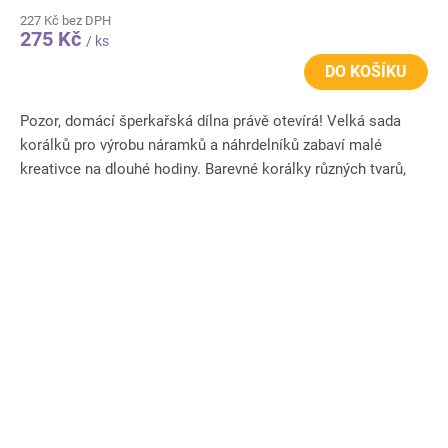
227 Kč bez DPH
275 Kč
/ ks
DO KOŠÍKU
Pozor, domácí šperkařská dílna právě otevírá! Velká sada
korálků pro výrobu náramků a náhrdelníků zabaví malé
kreativce na dlouhé hodiny. Barevné korálky různých tvarů,
písmenka...