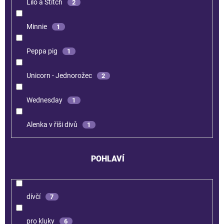
Lilo a Stitch
2
Minnie
1
Peppa pig
1
Unicorn - Jednorožec
2
Wednesday
1
Alenka v říši divů
1
POHLAVÍ
dívčí
7
pro kluky
6