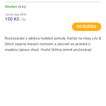
Skladem
(4 ks)
124 Kč bez DPH
150 Kč
/ ks
DO KOŠÍKU
Rozčesávání s dávkou hudební pohody. Kartáč na vlasy Lilo &
Stitch zaujme hravým motivem a zároveň se postará o
snadnou úpravu vlasů. Husté štětiny jemně pročesávají
krátké...