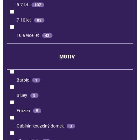
5-7 let
107
7-10 let
83
10 a více let
42
MOTIV
Barbie
1
Bluey
5
Frozen
5
Gábinin kouzelný domek
3