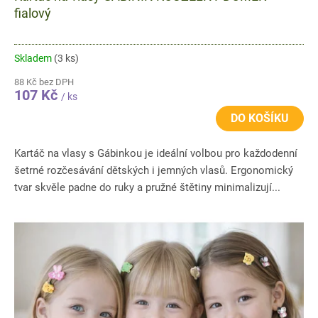
fialový
Skladem
(3 ks)
88 Kč bez DPH
107 Kč
/ ks
DO KOŠÍKU
Kartáč na vlasy s Gábinkou je ideální volbou pro každodenní
šetrné rozčesávání dětských i jemných vlasů. Ergonomický
tvar skvěle padne do ruky a pružné štětiny minimalizují...