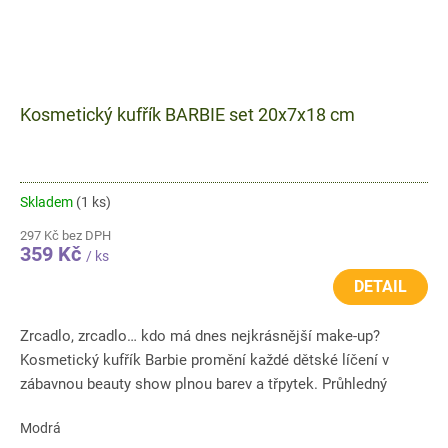
Kosmetický kufřík BARBIE set 20x7x18 cm
Skladem
(1 ks)
297 Kč bez DPH
359 Kč
/ ks
DETAIL
Zrcadlo, zrcadlo… kdo má dnes nejkrásnější make-up?
Kosmetický kufřík Barbie promění každé dětské líčení v
zábavnou beauty show plnou barev a třpytek. Průhledný
kufřík s mašlí a...
Modrá