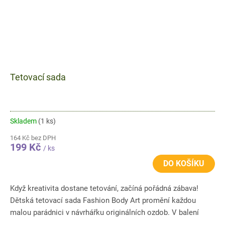
Tetovací sada
Skladem
(1 ks)
164 Kč bez DPH
199 Kč
/ ks
DO KOŠÍKU
Když kreativita dostane tetování, začíná pořádná zábava!
Dětská tetovací sada Fashion Body Art promění každou
malou parádnici v návrhářku originálních ozdob. V balení
čeká více...