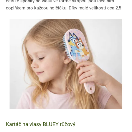
dětské sponky do vlasů ve formě skřipců jsou ideálním
doplňkem pro každou holčičku. Díky malé velikosti cca 2,5
cm jsou...
Kartáč na vlasy BLUEY růžový