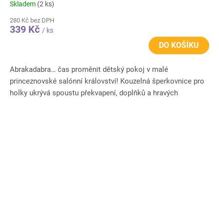
Skladem
(2 ks)
280 Kč bez DPH
339 Kč
/ ks
DO KOŠÍKU
Abrakadabra… čas proměnit dětský pokoj v malé
princeznovské salónní království! Kouzelná šperkovnice pro
holky ukrývá spoustu překvapení, doplňků a hravých
vychytávek. Po...