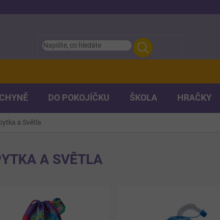
UCHYNĚ
DO POKOJÍČKU
ŠKOLA
HRAČKY
pytka a Světla
YTKA A SVĚTLA