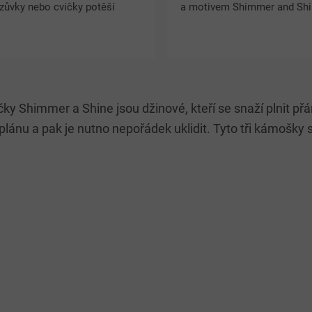
zůvky nebo cvičky potěší
a motivem Shimmer and Sh
trými barvami a roztomilým
potěší každou malou prince
ivem oblíbených hrdinek.
Uzavíratelné brčko chrání n
ký textilní sáček se snadno...
před nečistotami a odolný...
O
v
čky Shimmer a Shine jsou džinové, kteří se snaží plnit p
l
á
plánu a pak je nutno nepořádek uklidit. Tyto tři kámošky 
d
a
c
í
p
r
v
k
y
v
ý
p
i
s