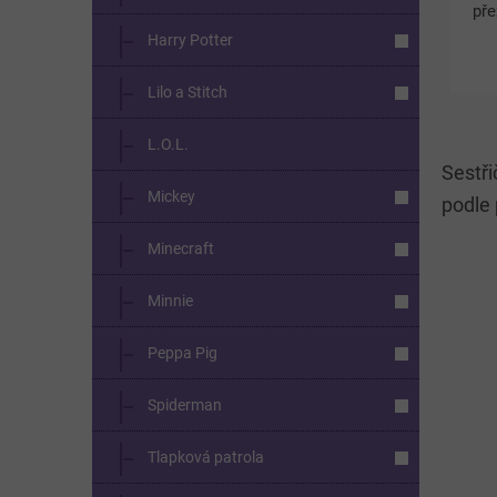
pře
pes
Harry Potter
mot
Leh
Lilo a Stitch
L.O.L.
Sestři
Mickey
podle 
Minecraft
Minnie
Peppa Pig
Spiderman
Tlapková patrola