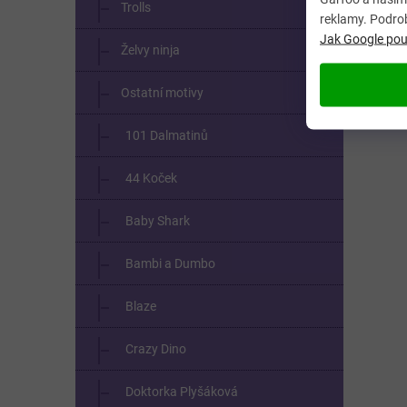
Trolls
reklamy. Podro
Jak Google použ
Želvy ninja
Ostatní motivy
101 Dalmatinů
44 Koček
Baby Shark
Bambi a Dumbo
Blaze
Crazy Dino
Doktorka Plyšáková