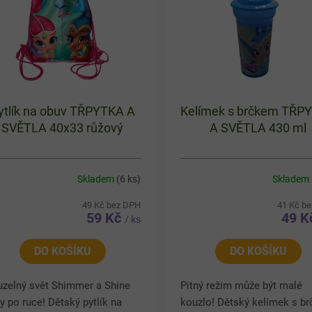
ytlík na obuv TŘPYTKA A
Kelímek s brčkem TŘP
SVĚTLA 40x33 růžový
A SVĚTLA 430 ml
Skladem
(6 ks)
Skladem
49 Kč bez DPH
41 Kč b
59 Kč
49 
/ ks
DO KOŠÍKU
DO KOŠÍKU
uzelný svět Shimmer a Shine
Pitný režim může být malé
y po ruce! Dětský pytlík na
kouzlo! Dětský kelímek s b