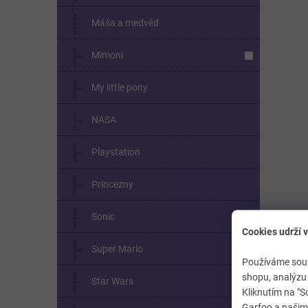
Máša a medvěd
Mimoni
My little pony
NASA
Playstation
Princezny
Sonic
Cookies udrží v
Super Mario
Používáme soub
shopu, analýzu 
Star Wars
Kliknutím na "S
Garfoo a našimi