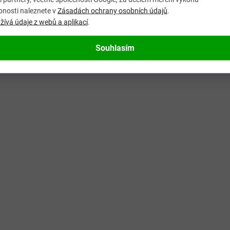
bnosti naleznete v
Zásadách ochrany osobních údajů
.
ívá údaje z webů a aplikací
.
Souhlasím