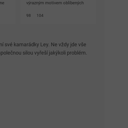
ine
výrazným motivem oblíbených
znu.
hrdinek. Veselé barvy v modrém i
98
104
ápoj
růžovém provedení rozzáří každý
dětský outfit. 100% bavlna...
řání své kamarádky Ley. Ne vždy jde vše
společnou silou vyřeší jakýkoli problém.