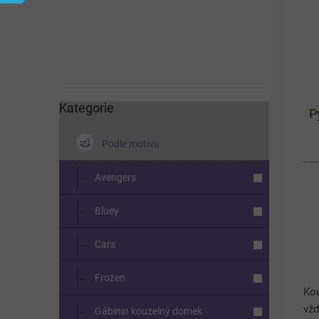
í
s
p
p
a
r
n
o
e
d
l
u
k
Kategorie
Přeskočit
P
kategorie
t
ů
Podle motivu
Avengers
Bluey
Cars
Frozen
Ko
vžd
Gábinin kouzelný domek