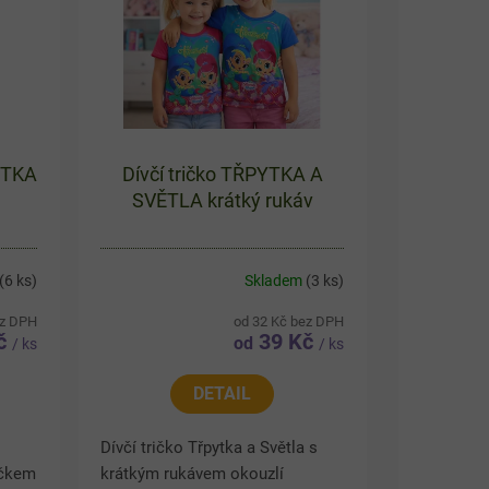
YTKA
Dívčí tričko TŘPYTKA A
SVĚTLA krátký rukáv
(6 ks)
Skladem
(3 ks)
ez DPH
od 32 Kč bez DPH
Kč
39 Kč
od
/ ks
/ ks
DETAIL
Dívčí tričko Třpytka a Světla s
rčkem
krátkým rukávem okouzlí