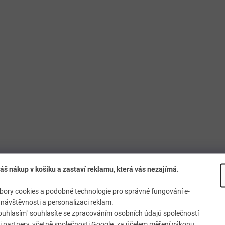
áš nákup v košíku a zastaví reklamu, která vás nezajímá.
ory cookies a podobné technologie pro správné fungování e-
návštěvnosti a personalizaci reklam.
ouhlasím" souhlasíte se zpracováním osobních údajů společností
 partnery, včetně společnosti Google, za účelem měření výkonu