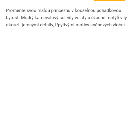
Proměňte svou malou princeznu v kouzelnou pohádkovou
bytost. Modrý karnevalový set víly ve stylu úžasné motýlí víly
okouzlí jemnými detaily, třpytivými motivy sněhových vloček
a...