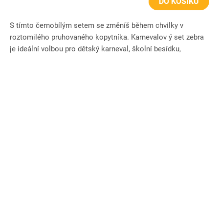
DO KOŠÍKU
S tímto černobílým setem se změníš během chvilky v
roztomilého pruhovaného kopytníka. Karnevalov ý set zebra
je ideální volbou pro dětský karneval, školní besídku,
tematickou...