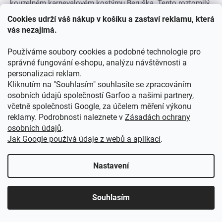
kouzelném karnevalovém kostýmu Beruška. Tento roztomilý
dětský kostým v sytě červené barvě s černými puntíky
Cookies udrží váš nákup v košíku a zastaví reklamu, která
zaujme na...
vás nezajímá.
NAČÍST 18 DALŠÍCH
Používáme soubory cookies a podobné technologie pro
S
správné fungování e-shopu, analýzu návštěvnosti a
1
3
t
O
personalizaci reklam.
r
54
položek celkem
v
á
Kliknutím na "Souhlasím" souhlasíte se zpracováním
l
NAHORU
n
osobních údajů společností Garfoo a našimi partnery,
á
k
včetně společnosti Google, za účelem měření výkonu
o
d
reklamy. Podrobnosti naleznete v
Zásadách ochrany
v
Z
a
á
osobních údajů
.
c
Á
n
í
Jak Google používá údaje z webů a aplikací
.
í
P
p
KONTAKT
r
A
Nastavení
v
T
k
Potřebujete s něčím poradit? Kontaktujte nás,
info@garfoo.cz
.
Í
y
v
Souhlasím
ZAVOLEJTE NÁM
ý
p