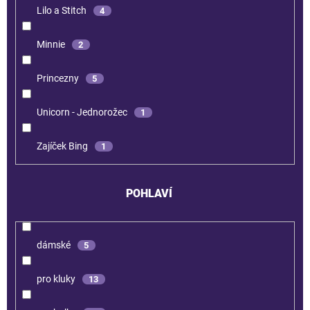
Lilo a Stitch
4
Minnie
2
Princezny
5
Unicorn - Jednorožec
1
Zajíček Bing
1
POHLAVÍ
dámské
5
pro kluky
13