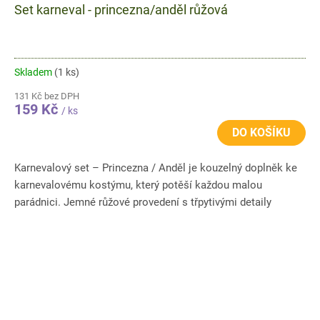
Set karneval - princezna/anděl růžová
Skladem
(1 ks)
131 Kč bez DPH
159 Kč
/ ks
DO KOŠÍKU
Karnevalový set – Princezna / Anděl je kouzelný doplněk ke
karnevalovému kostýmu, který potěší každou malou
parádnici. Jemné růžové provedení s třpytivými detaily
promění dítě...