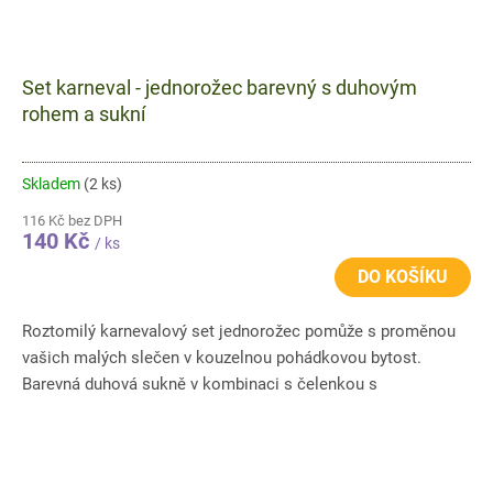
Set karneval - jednorožec barevný s duhovým
rohem a sukní
Skladem
(2 ks)
116 Kč bez DPH
140 Kč
/ ks
DO KOŠÍKU
Roztomilý karnevalový set jednorožec pomůže s proměnou
vašich malých slečen v kouzelnou pohádkovou bytost.
Barevná duhová sukně v kombinaci s čelenkou s
jednorožčím rohem je...