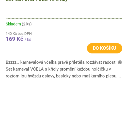
Skladem
(2 ks)
140 Kč bez DPH
169 Kč
/ ks
DO KOŠÍKU
Bzzzz… karnevalová včelka právě přiletěla rozdávat radost! 🐝
Set karneval VČELA s křídly promění každou holčičku v
roztomilou hvězdu oslavy, besídky nebo maškarního plesu....