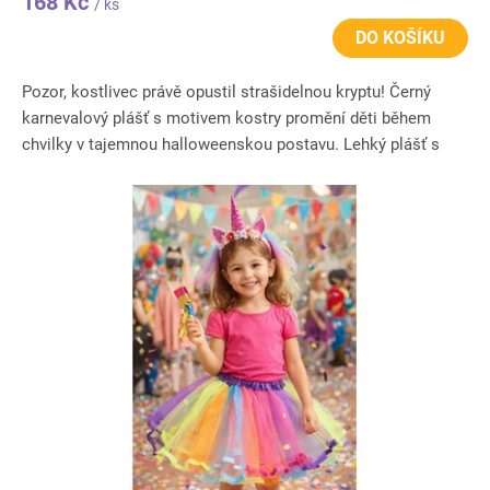
168 Kč
/ ks
DO KOŠÍKU
Pozor, kostlivec právě opustil strašidelnou kryptu! Černý
karnevalový plášť s motivem kostry promění děti během
chvilky v tajemnou halloweenskou postavu. Lehký plášť s
výrazným...