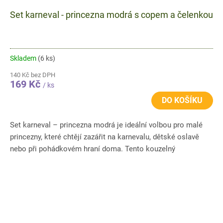
Set karneval - princezna modrá s copem a čelenkou
Skladem
(6 ks)
140 Kč bez DPH
169 Kč
/ ks
DO KOŠÍKU
Set karneval – princezna modrá je ideální volbou pro malé
princezny, které chtějí zazářit na karnevalu, dětské oslavě
nebo při pohádkovém hraní doma. Tento kouzelný
karnevalový...