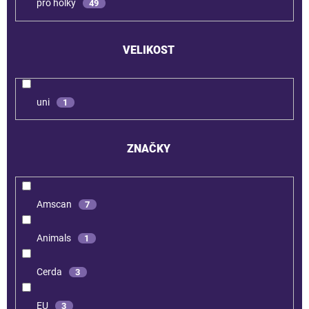
pro holky
49
VELIKOST
uni
1
ZNAČKY
Amscan
7
Animals
1
Cerda
3
EU
3