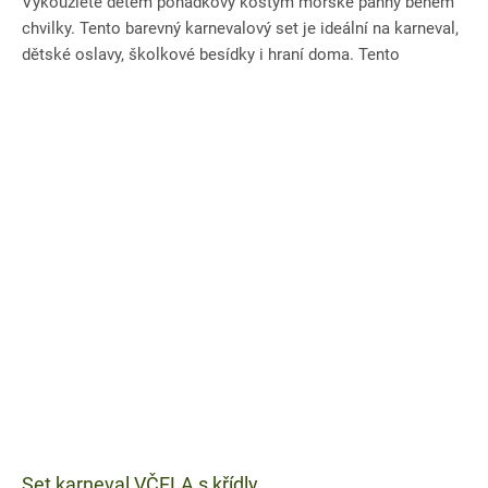
Vykouzlete dětem pohádkový kostým mořské panny během
chvilky. Tento barevný karnevalový set je ideální na karneval,
dětské oslavy, školkové besídky i hraní doma. Tento
kostým...
Set karneval VČELA s křídly