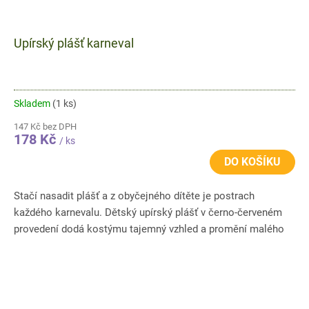
Upírský plášť karneval
Skladem
(1 ks)
147 Kč bez DPH
178 Kč
/ ks
DO KOŠÍKU
Stačí nasadit plášť a z obyčejného dítěte je postrach
každého karnevalu. Dětský upírský plášť v černo-červeném
provedení dodá kostýmu tajemný vzhled a promění malého
nezbedu v...