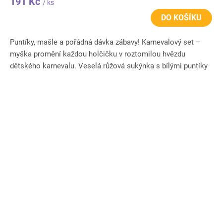
191 Kč
/ ks
DO KOŠÍKU
Puntíky, mašle a pořádná dávka zábavy! Karnevalový set –
myška promění každou holčičku v roztomilou hvězdu
dětského karnevalu. Veselá růžová sukýnka s bílými puntíky
krásně ladí...