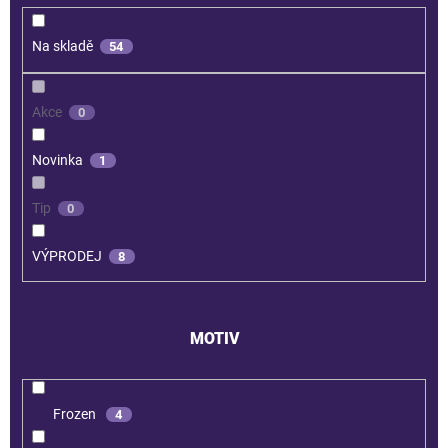
Na skladě
54
Akce
0
Novinka
1
Tip
0
VÝPRODEJ
8
MOTIV
Frozen
4