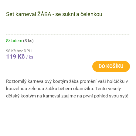
Set karneval ŽÁBA - se sukní a čelenkou
Skladem
(3 ks)
98 Kč bez DPH
119 Kč
/ ks
DO KOŠÍKU
Roztomilý karnevalový kostým žába promění vaši holčičku v
kouzelnou zelenou žabku během okamžiku. Tento veselý
dětský kostým na karneval zaujme na první pohled svou sytě
zelenou...