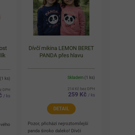
ost
Dívčí mikina LEMON BERET
lík
PANDA přes hlavu
Skladem
(1 ks)
(1 ks)
214 Kč bez DPH
ez DPH
259 Kč
Kč
/ ks
/ ks
DETAIL
Pozor, přichází nejroztomilejší
ového
panda široko daleko! Dívčí