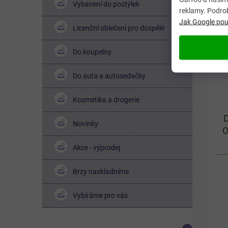
chl
Vybavení do postýlek
reklamy. Podro
Jak Google použ
Licenční oblečení pro dospělé
Do koupelny
Do auta a autosedačky
Kosmetika a drogerie
D
Novinky
O
Akce - výprodej
Brzy naskladníme
Vybíráme pro vás