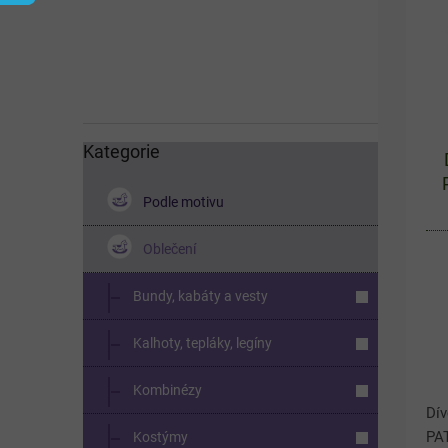
í
s
p
p
a
r
n
o
e
d
l
u
k
Kategorie
Přeskočit
kategorie
t
ů
Podle motivu
Oblečení
Bundy, kabáty a vesty
Kalhoty, tepláky, legíny
Kombinézy
Dí
PA
Kostýmy