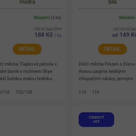
modrá
bílá
Skladem
(3 ks)
Skladem
155 Kč bez DPH
od 123 Kč b
188 Kč
149 K
od
/ ks
DETAIL
DETAIL
čí mikina Tlapková patrola v
Dívčí mikina Frozen s Elsou
dré barvě s motivem Skye
Annou zaujme hebkými
ěší každou malou hrdinku.
chlupatými rukávy, jemným
jivý vnitřek s jemným
designem a třpytivými flitry 
0/116
122/128
110
116
oupkem zajistí komfort v
šatech princezny Elsy. Hřeji
adnějších dnech, pružné
materiál poskytuje příjemné
žety...
pohodlí...
CENOVÝ
HIT