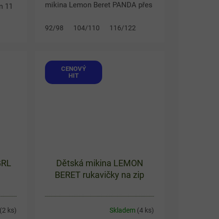
mikina Lemon Beret PANDA přes
m 11
hlavu zahřeje v chladnějších
mi
dnech a zároveň potěší krásným
92/98
104/110
116/122
našívaným motivem pandí...
CENOVÝ
HIT
GRL
Dětská mikina LEMON
BERET rukavičky na zip
(2 ks)
Skladem
(4 ks)