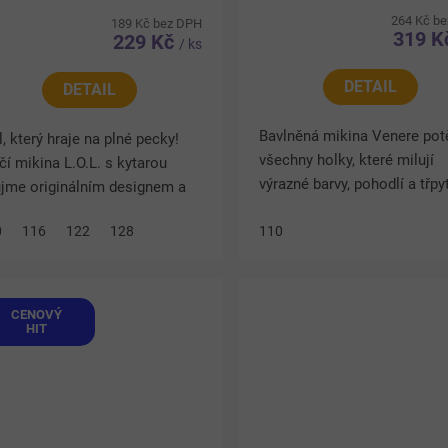
264 Kč b
189 Kč bez DPH
319 
229 Kč
/ ks
DETAIL
DETAIL
Bavlněná mikina Venere pot
l, který hraje na plné pecky!
všechny holky, které milují
čí mikina L.O.L. s kytarou
výrazné barvy, pohodlí a třpy
jme originálním designem a
detaily. Sytě růžové provede
upatými leopardími rukávy,
0
116
122
128
doplňuje nápis „GRL PWR“
110
ré dodávají outfitu šmrnc.
zdobený jemnými třpytkami,.
ný základ krásně...
CENOVÝ
HIT