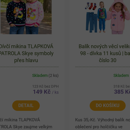
Dívčí mikina TLAPKOVÁ
Balík nových věcí velik
PATROLA Skye symboly
98 - dívka 11 kusů | ba
přes hlavu
číslo 30
Skladem
(2 ks)
Skladem
123 Kč bez DPH
318 Kč b
149 Kč
385 
/ ks
DETAIL
DO KOŠÍKU
včí mikina TLAPKOVÁ
Kus 35,-Kč. Výhodný balík n
TROLA Skye zaujme velkým
oblečení pro holčičku ve