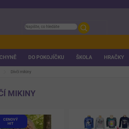
UCHYNĚ
DO POKOJÍČKU
ŠKOLA
HRAČKY
Dívčí mikiny
ČÍ MIKINY
CENOVÝ
HIT