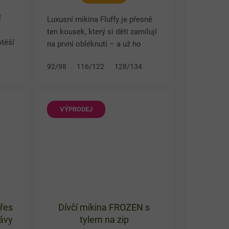
í
Luxusní mikina Fluffy je přesně
ten kousek, který si děti zamilují
otěší
na první obléknutí – a už ho
nebudou chtít sundat. Tato
ý na
92/98
116/122
128/134
jedinečná dětská mikina pro
...
holky potěší všechny malé...
VÝPRODEJ
řes
Dívčí mikina FROZEN s
kávy
tylem na zip