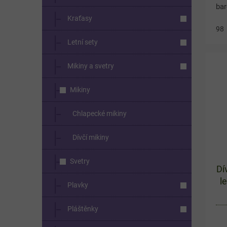
ba
Kraťasy
ves
98
hvě
Letní sety
100
noš
Mikiny a svetry
Mikiny
Chlapecké mikiny
Dívčí mikiny
Svetry
Dí
l
Plavky
Pláštěnky