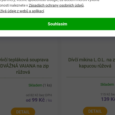
adnějších...
bnosti naleznete v
Zásadách ochrany osobních údajů
.
VÝPRODEJ
CENOVÝ
ívá údaje z webů a aplikací
.
HIT
Souhlasím
ívčí tepláková souprava
Dívčí mikina L.O.L. na z
DVÁŽNÁ VAIANA na zip
kapucou růžová
růžová
Skladem
Skladem
(1 ks)
115 Kč b
od 82 Kč bez DPH
139 
99 Kč
od
/ ks
DETAIL
DETAIL