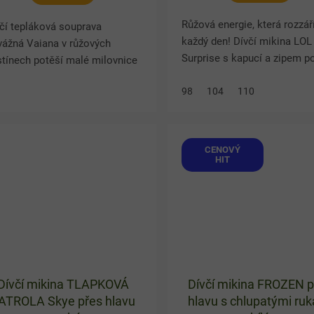
Růžová energie, která rozzář
čí tepláková souprava
každý den! Dívčí mikina LOL
vážná Vaiana v růžových
Surprise s kapucí a zipem p
tínech potěší malé milovnice
hravým motivem panenek.
hádkových hrdinek. Souprava
Bavlněný materiál je příjemn
98
104
110
ahuje mikinu na zip s
nošení a vhodný po celý rok.
razným celolátkovým motivem
any a...
CENOVÝ
HIT
Dívčí mikina TLAPKOVÁ
Dívčí mikina FROZEN p
ATROLA Skye přes hlavu
hlavu s chlupatými ru