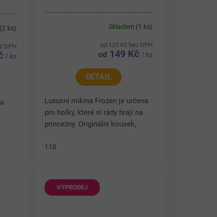
Skladem
(1 ks)
(2 ks)
od 123 Kč bez DPH
ez DPH
149 Kč
č
od
/ ks
/ ks
DETAIL
Luxusní mikina Frozen je určena
 a
pro holky, které si rády hrají na
princezny. Originální kousek,
který se princeznám hodí do
na
chladnějšího počasí a přitom
110
vý
jsou stále IN. Mikina má...
VÝPRODEJ