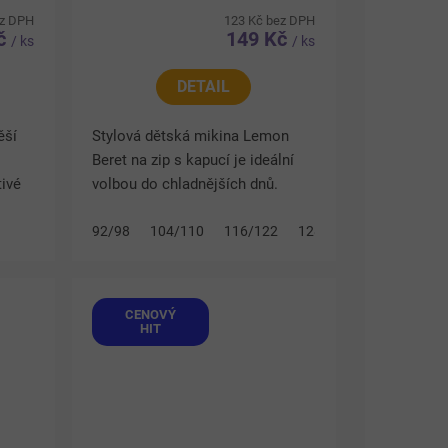
ez DPH
123 Kč bez DPH
Kč
149 Kč
/ ks
/ ks
DETAIL
ěší
Stylová dětská mikina Lemon
Beret na zip s kapucí je ideální
tivé
volbou do chladnějších dnů.
ní
Mikina zaujme roztomilým
motivem rukaviček a praktickým
92/98
104/110
116/122
128/134
..
provedením. Vnitřek kapuce,...
CENOVÝ
HIT