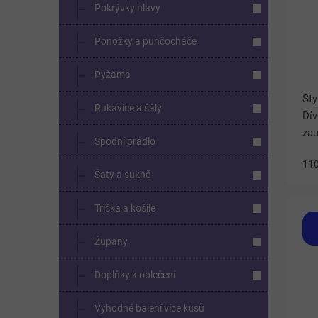
Pokrývky hlavy
Ponožky a punčocháče
Pyžama
Sty
Rukavice a šály
Dív
zau
Spodní prádlo
chl
11
kte
Šaty a sukně
Čer
Trička a košile
Župany
Doplňky k oblečení
Výhodné balení více kusů