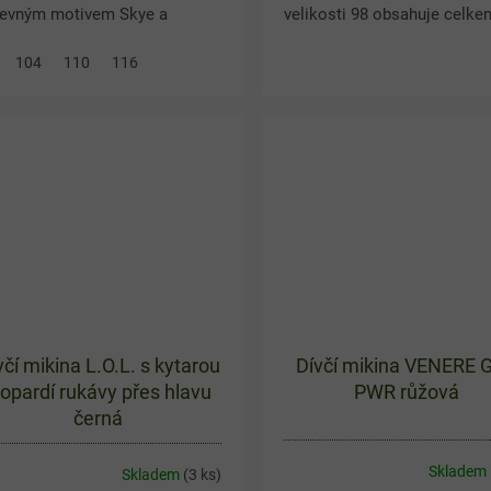
revným motivem Skye a
velikosti 98 obsahuje celke
elým potiskem tlapek,
krásných kousků s oblíbený
104
110
116
zdiček i srdíček. Je ušita ze
dětskými motivy. V balíku
% bavlny, která je příjemná na
najdete hřejivou chlupatou...
ení...
včí mikina L.O.L. s kytarou
Dívčí mikina VENERE 
eopardí rukávy přes hlavu
PWR růžová
černá
Skladem
Skladem
(3 ks)