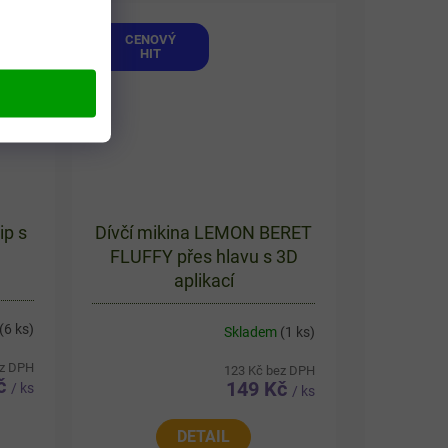
s...
CENOVÝ
HIT
ip s
Dívčí mikina LEMON BERET
FLUFFY přes hlavu s 3D
aplikací
(6 ks)
Skladem
(1 ks)
ez DPH
123 Kč bez DPH
Kč
149 Kč
/ ks
/ ks
DETAIL