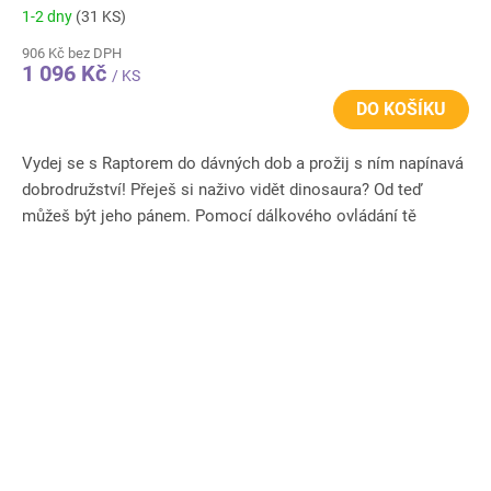
1-2 dny
(31 KS)
906 Kč bez DPH
1 096 Kč
/ KS
DO KOŠÍKU
Vydej se s Raptorem do dávných dob a prožij s ním napínavá
dobrodružství! Přeješ si naživo vidět dinosaura? Od teď
můžeš být jeho pánem. Pomocí dálkového ovládání tě
raptor...