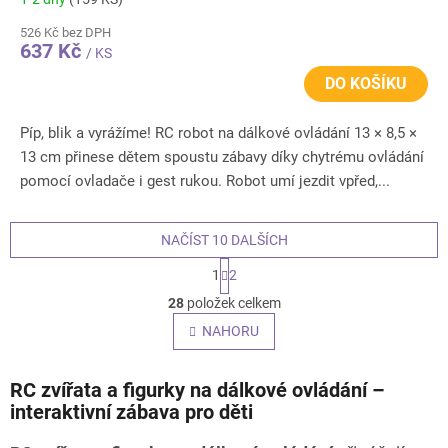
526 Kč bez DPH
637 Kč
/ KS
DO KOŠÍKU
Píp, blik a vyrážíme! RC robot na dálkové ovládání 13 × 8,5 ×
13 cm přinese dětem spoustu zábavy díky chytrému ovládání
pomocí ovladače i gest rukou. Robot umí jezdit vpřed,...
NAČÍST 10 DALŠÍCH
S
1
2
t
O
r
28
položek celkem
v
á
l
NAHORU
n
á
k
o
d
v
RC zvířata a figurky na dálkové ovládání –
a
á
c
interaktivní zábava pro děti
n
í
í
p