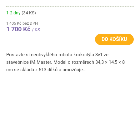
1-2 dny
(34 KS)
1 405 Kč bez DPH
1 700 Kč
/ KS
DO KOŠÍKU
Postavte si neobvyklého robota krokodýla 3v1 ze
stavebnice iM.Master. Model o rozměrech 34,3 × 14,5 × 8
cm se skládá z 513 dílků a umožňuje...