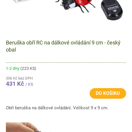
k
t
ů
Beruška obří RC na dálkové ovládání 9 cm - český
obal
1-2 dny
(223 KS)
356 Kč bez DPH
431 Kč
/ KS
DO KOŠÍKU
Obří beruška na dálkové ovládání. Velikost 9 x 9 cm.