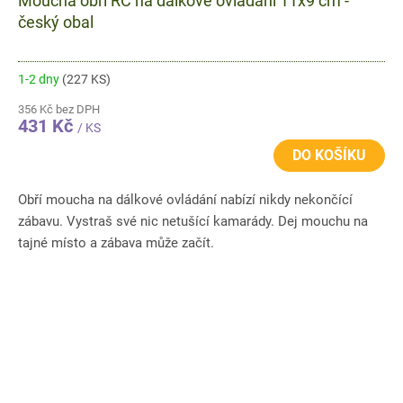
Moucha obří RC na dálkové ovládání 11x9 cm -
český obal
1-2 dny
(227 KS)
356 Kč bez DPH
431 Kč
/ KS
DO KOŠÍKU
Obří moucha na dálkové ovládání nabízí nikdy nekončící
zábavu. Vystraš své nic netušící kamarády. Dej mouchu na
tajné místo a zábava může začít.