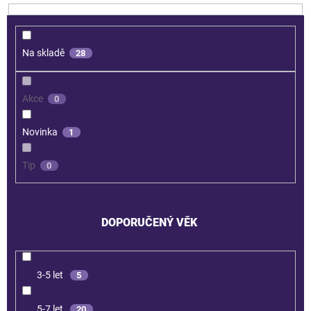
Na skladě
28
Akce
0
Novinka
1
Tip
0
DOPORUČENÝ VĚK
3-5 let
5
5-7 let
20