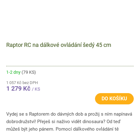
Raptor RC na dálkové ovládání šedý 45 cm
1-2 dny
(79 KS)
1 057 Kč bez DPH
1 279 Kč
/ KS
DO KOŠÍKU
Vydej se s Raptorem do dávných dob a prožij s ním napínavá
dobrodružství! Přeješ si naživo vidět dinosaura? Od teď
můžeš být jeho pánem. Pomocí dálkového ovládání tě
raptor...