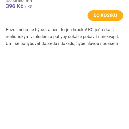
327 Kč bez DPH
396 Kč
/ KS
DO KOŠÍKU
Pozor, něco se hýbe… a není to jen hračka! RC ještěrka s
realistickým vzhledem a pohyby dokáže pobavit i překvapit.
Umí se pohybovat dopředu i dozadu, hýbe hlavou i ocasem
a...