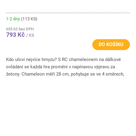
1-2 dny
(113 KS)
655 Kč bez DPH
793 Kč
/ KS
DO KOŠÍKU
Kdo uloví nejvíce hmyzu? S RC chameleonem na dálkové
ovládání se každá hra promění v napínavou výpravu za
žetony. Chameleon měří 28 cm, pohybuje se ve 4 směrech,
otáčí očima,...