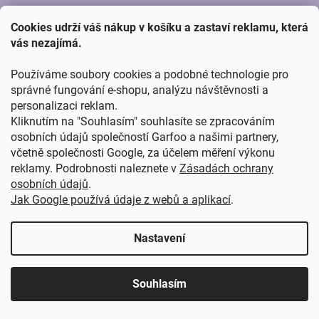
P
KONTAKT
Cookies udrží váš nákup v košíku a zastaví reklamu, která
A
vás nezajímá.
T
Potřebujete s něčím poradit? Kontaktujte nás,
info@garfoo.cz
.
Í
Používáme soubory cookies a podobné technologie pro
správné fungování e-shopu, analýzu návštěvnosti a
ZAVOLEJTE NÁM
personalizaci reklam.
Kliknutím na "Souhlasím" souhlasíte se zpracováním
(Po - Ne) - 8:00 - 16:00
osobních údajů společností Garfoo a našimi partnery,
včetně společnosti Google, za účelem měření výkonu
+420 776 805 278
reklamy. Podrobnosti naleznete v
Zásadách ochrany
osobních údajů
.
NAKUPOVÁNÍ
Jak Google používá údaje z webů a aplikací
.
Platba a doprava
Nastavení
Obchodní podmínky
O nás
Souhlasím
Zpracování osobních údajů