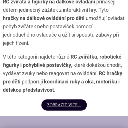
RC zvířata a figurky na dálkové ovládání
přinášejí
r
dětem jedinečný zážitek z interaktivní hry. Tyto
v
k
hračky na dálkové ovládání pro děti
umožňují ovládat
y
v
pohyb zvířátek nebo postaviček pomocí
ý
jednoduchého ovladače a užít si spoustu zábavy při
p
i
jejich řízení.
s
u
V této kategorii najdete různé
RC zvířátka, robotické
figurky i pohyblivé postavičky
, které dokážou chodit,
vydávat zvuky nebo reagovat na ovládání.
RC hračky
pro děti
podporují
koordinaci ruky a oka, motoriku i
dětskou představivost
.
ZOBRAZIT VÍCE...
Z
Á