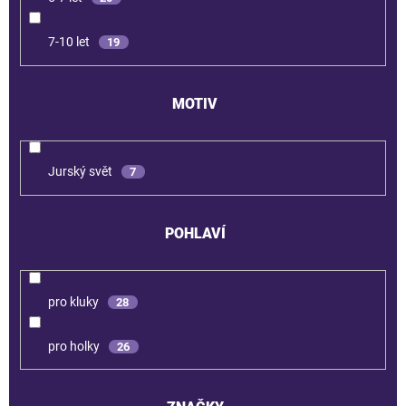
7-10 let
19
MOTIV
Jurský svět
7
POHLAVÍ
pro kluky
28
pro holky
26