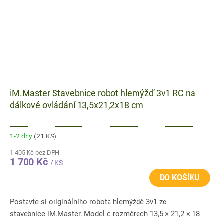
iM.Master Stavebnice robot hlemýžď 3v1 RC na
dálkové ovládání 13,5x21,2x18 cm
1-2 dny
(21 KS)
1 405 Kč bez DPH
1 700 Kč
/ KS
DO KOŠÍKU
Postavte si originálního robota hlemýždě 3v1 ze
stavebnice iM.Master. Model o rozměrech 13,5 × 21,2 × 18