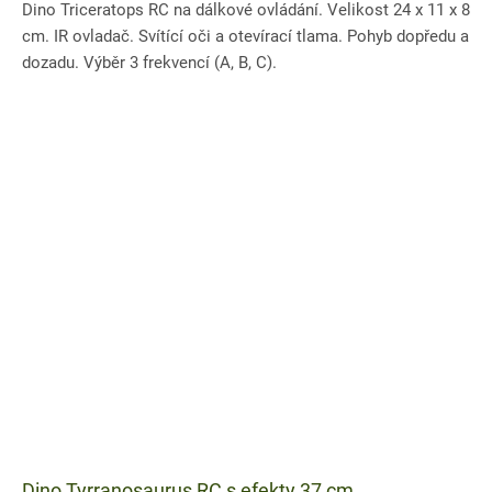
Dino Triceratops RC na dálkové ovládání. Velikost 24 x 11 x 8
cm. IR ovladač. Svítící oči a otevírací tlama. Pohyb dopředu a
dozadu. Výběr 3 frekvencí (A, B, C).
Dino Tyrranosaurus RC s efekty 37 cm