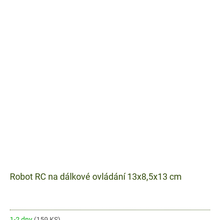
Robot RC na dálkové ovládání 13x8,5x13 cm
1-2 dny
(159 KS)