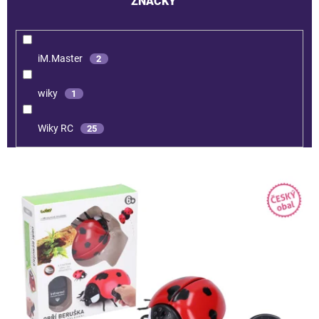
ZNAČKY
iM.Master
2
wiky
1
Wiky RC
25
V
ý
p
i
s
p
r
o
d
u