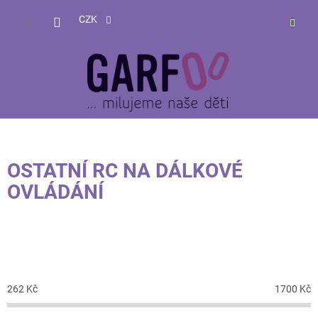
Přejít
NÁKUP
na
CZK
obsah
KOŠÍK
OSTATNÍ RC NA DÁLKOVÉ
OVLÁDÁNÍ
CENA
262
Kč
1700
Kč