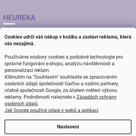
HEUREKA
Cookies udrží váš nákup v košíku a zastaví reklamu, která
vás nezajímá.
Používáme soubory cookies a podobné technologie pro
správné fungování e-shopu, analýzu návštěvnosti a
personalizaci reklam.
Kliknutím na "Souhlasím" souhlasíte se zpracováním
osobních údajů společností Garfoo a našimi partnery,
včetně společnosti Google, za účelem měření výkonu
reklamy. Podrobnosti naleznete v
Zásadách ochrany
osobních údajů
.
Jak Google používá údaje z webů a aplikací
.
Vytvořil
ŠTEFAN MAZÁŇ
na
SHOPTETU
Nastavení