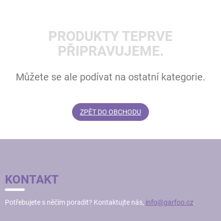
PRODUKTY TEPRVE
PŘIPRAVUJEME.
Můžete se ale podívat na ostatní kategorie.
ZPĚT DO OBCHODU
Z
Á
P
KONTAKT
A
T
Potřebujete s něčím poradit? Kontaktujte nás,
info@garfoo.cz
.
Í