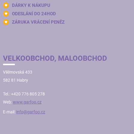
DÁRKY K NÁKUPU
ODESLÁNÍ DO 24HOD
ZÁRUKA VRÁCENÍ PENĚZ
VELKOOBCHOD, MALOOBCHOD
Vilémovská 433
582 81 Habry
Tel.: +420 776 805 278
Web:
www.garfoo.cz
E-mail:
info@garfoo.cz