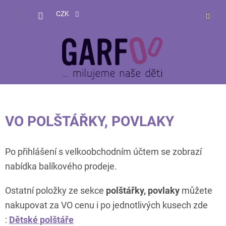
Přejít
NÁKUP
na
CZK
obsah
KOŠÍK
VO POLŠTÁŘKY, POVLAKY
Po přihlášení s velkoobchodním účtem se zobrazí
nabídka balíkového prodeje.
Ostatní položky ze sekce
polštářky, povlaky
můžete
nakupovat za VO cenu i po jednotlivých kusech zde
:
Dětské polštáře