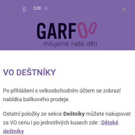
Přejít
NÁKUP
na
CZK
obsah
KOŠÍK
VO DEŠTNÍKY
Po přihlášení s velkoobchodním účtem se zobrazí
nabídka balíkového prodeje.
Ostatní položky ze sekce
Deštníky
můžete nakupovat
za VO cenu i po jednotlivých kusech zde :
Dětské
deštníky