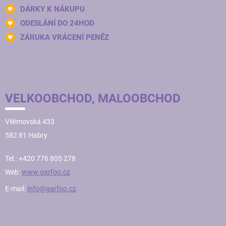
DÁRKY K NÁKUPU
ODESLÁNÍ DO 24HOD
ZÁRUKA VRÁCENÍ PENĚZ
VELKOOBCHOD, MALOOBCHOD
Vilémovská 433
582 81 Habry
Tel.: +420 776 805 278
Web:
www.garfoo.cz
E-mail:
info@garfoo.cz