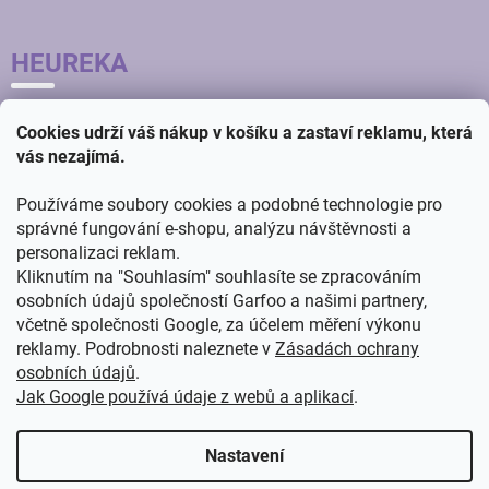
HEUREKA
Cookies udrží váš nákup v košíku a zastaví reklamu, která
vás nezajímá.
Používáme soubory cookies a podobné technologie pro
správné fungování e-shopu, analýzu návštěvnosti a
personalizaci reklam.
Kliknutím na "Souhlasím" souhlasíte se zpracováním
osobních údajů společností Garfoo a našimi partnery,
včetně společnosti Google, za účelem měření výkonu
reklamy. Podrobnosti naleznete v
Zásadách ochrany
osobních údajů
.
Jak Google používá údaje z webů a aplikací
.
Vytvořil
ŠTEFAN MAZÁŇ
na
SHOPTETU
Nastavení