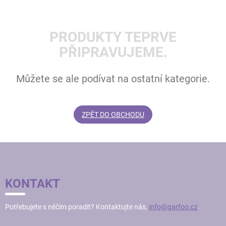
PRODUKTY TEPRVE
PŘIPRAVUJEME.
Můžete se ale podívat na ostatní kategorie.
ZPĚT DO OBCHODU
Z
Á
P
KONTAKT
A
T
Potřebujete s něčím poradit? Kontaktujte nás,
info@garfoo.cz
.
Í