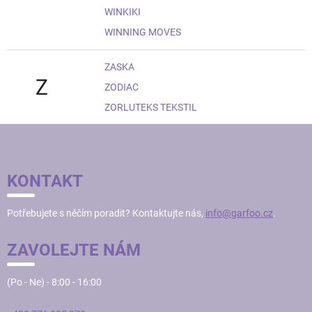
WINKIKI
WINNING MOVES
ZASKA
Z
ZODIAC
ZORLUTEKS TEKSTIL
Z
Á
P
KONTAKT
A
T
Potřebujete s něčím poradit? Kontaktujte nás,
info@garfoo.cz
.
Í
ZAVOLEJTE NÁM
(Po - Ne) - 8:00 - 16:00