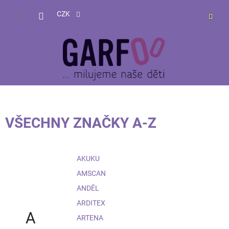
Přejít
NÁKUP
na
CZK
obsah
KOŠÍK
VŠECHNY ZNAČKY A-Z
AKUKU
AMSCAN
ANDĚL
ARDITEX
A
ARTENA