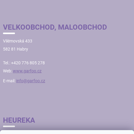
VELKOOBCHOD, MALOOBCHOD
Vilémovská 433
582 81 Habry
Tel.: +420 776 805 278
Web:
www.garfoo.cz
E-mail:
info@garfoo.cz
HEUREKA