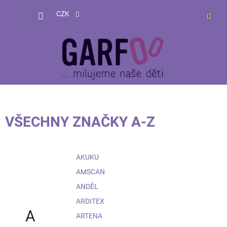
Přejít
NÁKUP
na
CZK
obsah
KOŠÍK
VŠECHNY ZNAČKY A-Z
AKUKU
AMSCAN
ANDĚL
ARDITEX
A
ARTENA