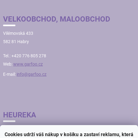
VELKOOBCHOD, MALOOBCHOD
Vilémovská 433
582 81 Habry
Tel.: +420 776 805 278
Web:
www.garfoo.cz
E-mail:
info@garfoo.cz
HEUREKA
Cookies udrží váš nákup v košíku a zastaví reklamu, která