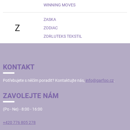
WINNING MOVES
ZASKA
Z
ZODIAC
ZORLUTEKS TEKSTIL
Z
Á
P
KONTAKT
A
T
Potřebujete s něčím poradit? Kontaktujte nás,
info@garfoo.cz
.
Í
ZAVOLEJTE NÁM
(Po - Ne) - 8:00 - 16:00
+420 776 805 278