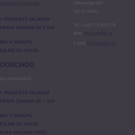
Vilémovská 433
jší otázky a odpovědi
.
582 81 Habry
% PRODUKTŮ SKLADEM
Tel.: +420 776 805 278
PRAVA ZDARMA OD 5 000
Web:
www.garfoo.cz
RKY K NÁKUPU
E-mail:
info@garfoo.cz
ESLÁNÍ DO 24HOD
OOBCHOD
pro maloobchod.
% PRODUKTŮ SKLADEM
PRAVA ZDARMA OD 1 500
RKY K NÁKUPU
ESLÁNÍ DO 24HOD
RUKA VRÁCENÍ PENĚZ