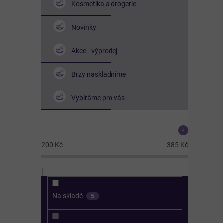
Kosmetika a drogerie
Novinky
Akce - výprodej
Brzy naskladníme
Vybíráme pro vás
Cena
200
Kč
385
Kč
Na skladě
5