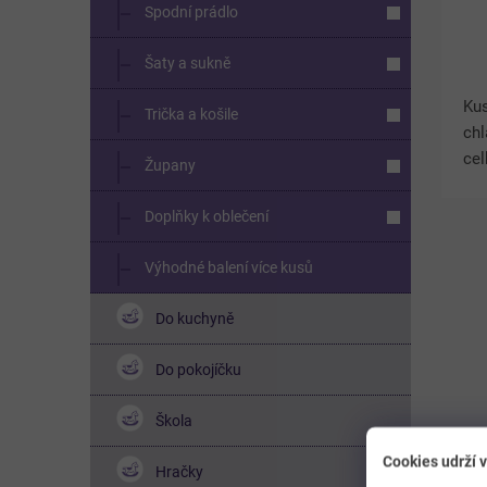
Spodní prádlo
Šaty a sukně
Kus
Trička a košile
ch
cel
Župany
dět
naj
Doplňky k oblečení
pla
Výhodné balení více kusů
Do kuchyně
Do pokojíčku
Škola
Cookies udrží v
Hračky