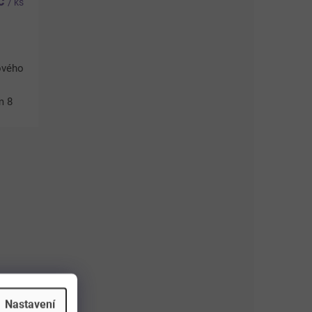
Kč
/ ks
ového
m 8
inu,
Nastavení