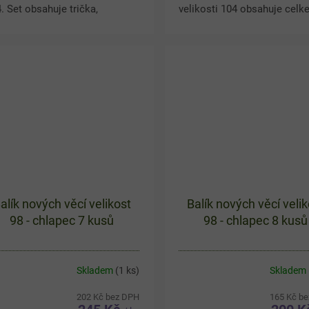
. Set obsahuje trička,
velikosti 104 obsahuje celk
lněné legíny, zimní čepici, tři
kusů s oblíbenými motivy St
y ponožek a projektor Minnie.
Wars, Avengers a Cars. V ba
kem získáte 8...
najdete pyžamo s pláštěm,..
alík nových věcí velikost
Balík nových věcí velik
98 - chlapec 7 kusů
98 - chlapec 8 kusů
Skladem
(1 ks)
Skladem
202 Kč bez DPH
165 Kč b