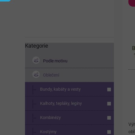
í
s
p
p
a
r
n
o
e
d
l
u
k
Kategorie
Přeskočit
B
kategorie
t
ů
Podle motivu
Oblečení
Bundy, kabáty a vesty
Kalhoty, tepláky, legíny
Kombinézy
Vý
obl
Kostýmy