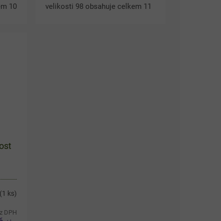
em 10
velikosti 98 obsahuje celkem 11
ar
krásných kousků s oblíbenými
líku
dětskými motivy. V balíku
.
najdete hřejivou chlupatou...
ost
(1 ks)
ez DPH