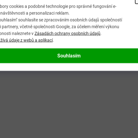
v
ory cookies a podobné technologie pro správné fungování e-
ý
návštěvnosti a personalizaci reklam.
p
ouhlasím" souhlasíte se zpracováním osobních údajů společností
i
 partnery, včetně společnosti Google, za účelem měření výkonu
s
bnosti naleznete v
Zásadách ochrany osobních údajů
.
u
ívá údaje z webů a aplikací
.
Souhlasím