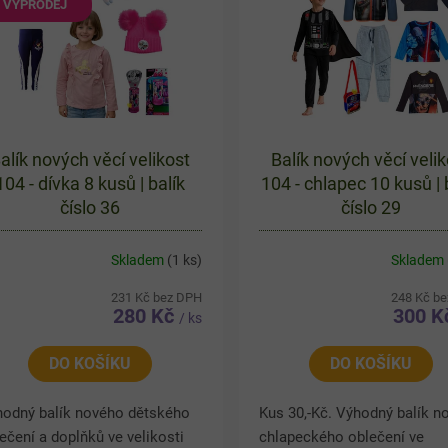
VÝPRODEJ
alík nových věcí velikost
Balík nových věcí velik
104 - dívka 8 kusů | balík
104 - chlapec 10 kusů | 
číslo 36
číslo 29
Skladem
(1 ks)
Skladem
231 Kč bez DPH
248 Kč b
280 Kč
300 
/ ks
DO KOŠÍKU
DO KOŠÍKU
hodný balík nového dětského
Kus 30,-Kč. Výhodný balík n
ečení a doplňků ve velikosti
chlapeckého oblečení ve