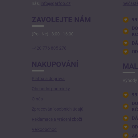
nás,
info@garfoo.cz
.
nejčastě
Í
ZAVOLEJTE NÁM
99
DO
(Po - Ne) - 8:00 - 16:00
KČ
DÁ
+420 776 805 278
OD
NAKUPOVÁNÍ
MAL
Platba a doprava
Výhody 
Obchodní podmínky
99
O nás
DO
Zpracování osobních údajů
KČ
DÁ
Reklamace a vrácení zboží
OD
Velkoobchod
ZÁ