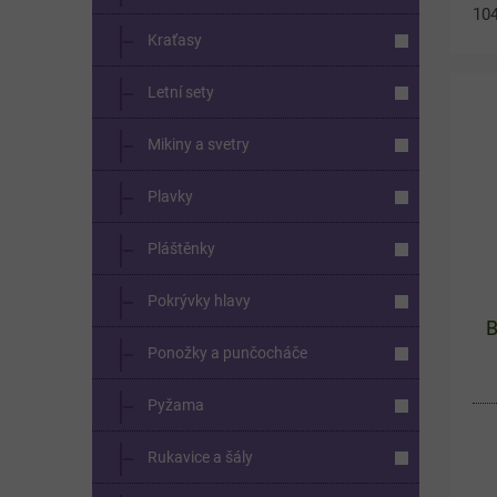
104
Kraťasy
bav
pár
Letní sety
Cel
Mikiny a svetry
Plavky
Pláštěnky
Pokrývky hlavy
B
Ponožky a punčocháče
Pyžama
Rukavice a šály