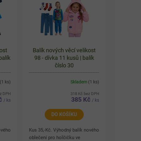
ost
Balík nových věcí velikost
balík
98 - dívka 11 kusů | balík
číslo 30
(1 ks)
Skladem
(1 ks)
ez DPH
318 Kč bez DPH
Kč
385 Kč
/ ks
/ ks
DO KOŠÍKU
ového
Kus 35,-Kč. Výhodný balík nového
oblečení pro holčičku ve