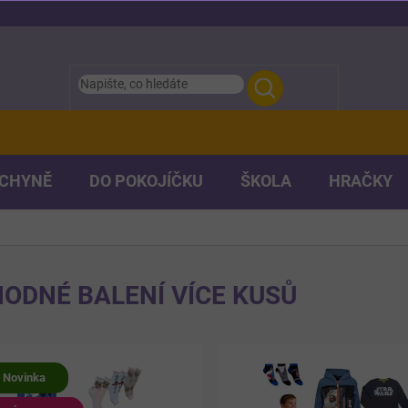
UCHYNĚ
DO POKOJÍČKU
ŠKOLA
HRAČKY
ODNÉ BALENÍ VÍCE KUSŮ
Novinka