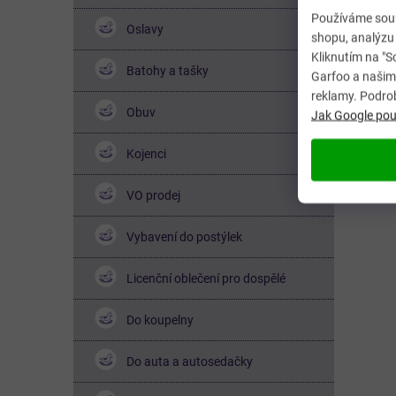
Používáme soub
Oslavy
shopu, analýzu 
Kliknutím na "S
Batohy a tašky
Garfoo a našimi
reklamy. Podro
Obuv
Jak Google použ
Kojenci
VO prodej
Vybavení do postýlek
Licenční oblečení pro dospělé
Do koupelny
Do auta a autosedačky