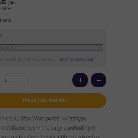
Kč
/ ks
z DPH
riantu
ta
 doručit do:
Zvolte variantu
Možnosti doručení
PŘIDAT DO KOŠÍKU
cké tílko Star Wars potěší výrazným
m oblíbené vesmírné ságy a pohodlným
ným materiálem. Lehký střih bez rukávů je