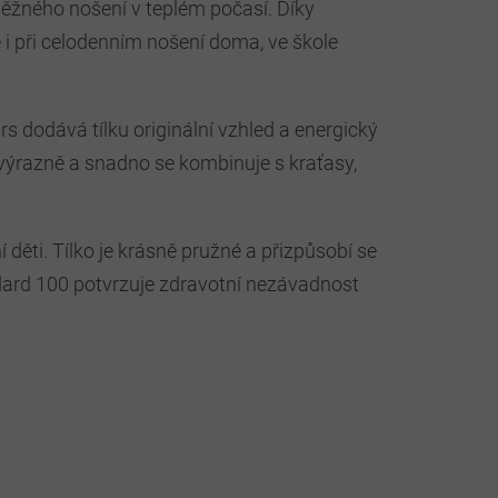
běžného nošení v teplém počasí. Díky
i při celodenním nošení doma, ve škole
s dodává tílku originální vzhled a energický
výrazně a snadno se kombinuje s kraťasy,
děti. Tílko je krásně pružné a přizpůsobí se
ard 100 potvrzuje zdravotní nezávadnost