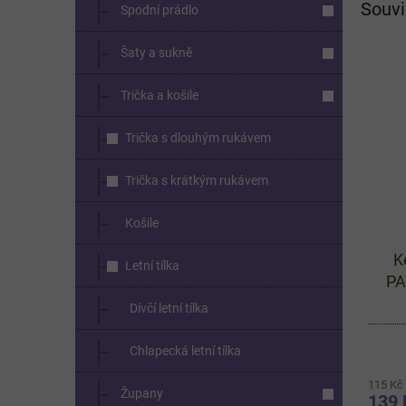
Souvi
Spodní prádlo
Šaty a sukně
Trička a košile
Trička s dlouhým rukávem
Trička s krátkým rukávem
Košile
K
Letní tílka
PA
Dívčí letní tílka
Chlapecká letní tílka
115 Kč
Župany
139 