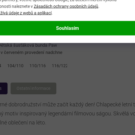
Skladem
(1 ks)
bnosti naleznete v
Zásadách ochrany osobních údajů
.
ívá údaje z webů a aplikací
.
 bez DPH
Kč
DETAIL
Souhlasím
ružství začíná hned po zapnutí
 Dětská šusťáková bunda Paw
l v červeném provedení nadchne
ho malého fanouška záchranářů.
4
104/110
110/116
116/122
122/128
ý motiv pejsků na zádech...
s
Ostatní informace
né dobrodružství může začít každý den! Chlapecké letní tíl
ý motiv inspirovaný legendární filmovou ságou. Skvělá volb
né oblečení na léto.