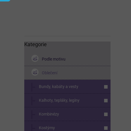
í
p
a
n
e
l
Kategorie
Přeskočit
kategorie
Podle motivu
Oblečení
Bundy, kabáty a vesty
Kalhoty, tepláky, legíny
Kombinézy
Kostýmy