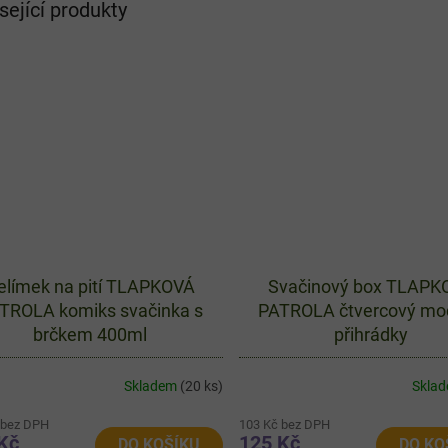
sející produkty
elímek na pití TLAPKOVÁ
Svačinový box TLAPK
TROLA komiks svačinka s
PATROLA čtvercový mo
brčkem 400ml
přihrádky
Skladem
(20 ks)
Skla
 bez DPH
103 Kč bez DPH
Kč
125 Kč
DO KOŠÍKU
DO KO