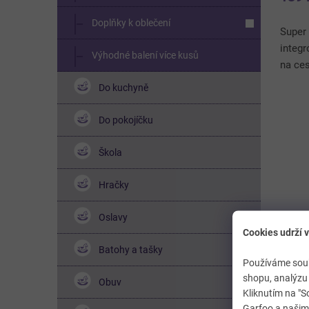
Doplňky k oblečení
Super 
integ
Výhodné balení více kusů
na ces
vybave
Do kuchyně
která 
Do pokojíčku
Škola
Hračky
Oslavy
Cookies udrží v
Batohy a tašky
Ch
Používáme soub
PA
shopu, analýzu 
Obuv
Kliknutím na "S
Garfoo a našimi