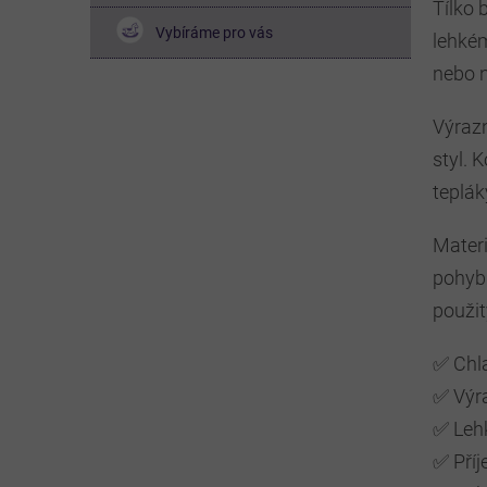
Tílko 
Vybíráme pro vás
lehkém
nebo n
Výrazn
styl. 
teplák
Materi
pohybu
použit
✅ Chla
✅ Výra
✅ Lehk
✅ Příj