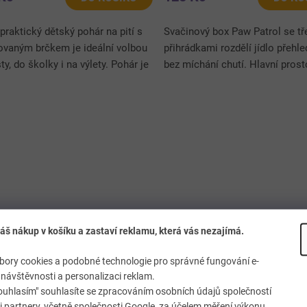
praktický dětský pohár na pití s
Svačinový box Paw Patrol se t
rovaným brčkem je ideální volbou
přihrádkami rozdělí jídlo přehl
ty, do školky i na výlety. Pohár je
bez míchání chutí. Hlavní prost
n horní uzavíratelnou přihrádkou,
sendvič a dvě menší sekce na 
poslouží na...
dobroty potěší každé dítě....
áš nákup v košíku a zastaví reklamu, která vás nezajímá.
lapecká bunda TLAPKOVÁ
ory cookies a podobné technologie pro správné fungování e-
TROLA s fleece podšítím
návštěvnosti a personalizaci reklam.
červená
ouhlasím" souhlasíte se zpracováním osobních údajů společností
 partnery, včetně společnosti Google, za účelem měření výkonu