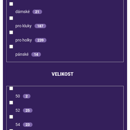
dámské
21
pro kluky
187
pro holky
239
pánské
14
VELIKOST
50
2
52
25
54
23