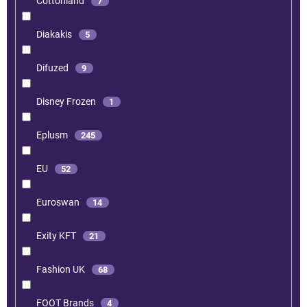
Cottonland
7
Diakakis
5
Difuzed
9
Disney Frozen
1
Eplusm
245
EU
52
Euroswan
14
Exity KFT
21
Fashion UK
68
FOOT Brands
4