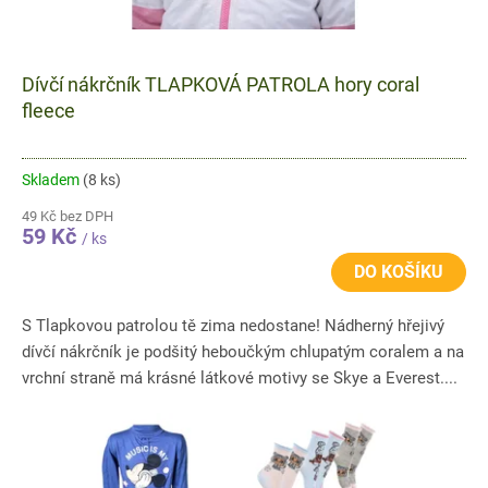
Dívčí nákrčník TLAPKOVÁ PATROLA hory coral
fleece
Skladem
(8 ks)
49 Kč bez DPH
59 Kč
/ ks
DO KOŠÍKU
S Tlapkovou patrolou tě zima nedostane! Nádherný hřejivý
dívčí nákrčník je podšitý heboučkým chlupatým coralem a na
vrchní straně má krásné látkové motivy se Skye a Everest....