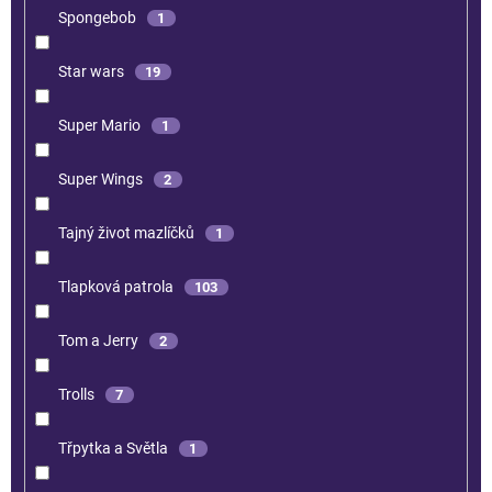
Spongebob
1
Star wars
19
Super Mario
1
Super Wings
2
Tajný život mazlíčků
1
Tlapková patrola
103
Tom a Jerry
2
Trolls
7
Třpytka a Světla
1