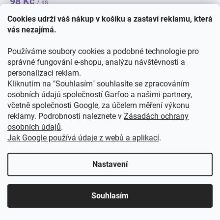
98 Kč
/ ks
DETAIL
Cookies udrží váš nákup v košíku a zastaví reklamu, která
vás nezajímá.
Pozor, malý superhrdina vyráží do akce! Chlapecké tričko
Používáme soubory cookies a podobné technologie pro
SPIDERMAN Queens New York s dlouhým rukávem zaujme
správné fungování e-shopu, analýzu návštěvnosti a
výrazným motivem Spider-Mana na přední straně i
personalizaci reklam.
sportovním vzhledem....
Kliknutím na "Souhlasím" souhlasíte se zpracováním
98
104
116
128
osobních údajů společností Garfoo a našimi partnery,
včetně společnosti Google, za účelem měření výkonu
reklamy. Podrobnosti naleznete v
Zásadách ochrany
osobních údajů
.
Jak Google používá údaje z webů a aplikací
.
Nastavení
Souhlasím