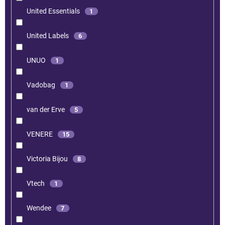
United Essentials
1
United Labels
6
UNUO
1
Vadobag
1
van der Erve
5
VENERE
15
Victoria Bijou
8
Vtech
1
Wendee
7