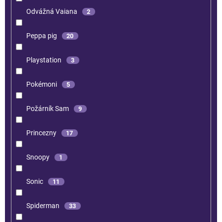
Odvážná Vaiana
2
Peppa pig
20
Playstation
3
Pokémoni
5
Požárník Sam
9
Princezny
17
Snoopy
1
Sonic
11
Spiderman
33