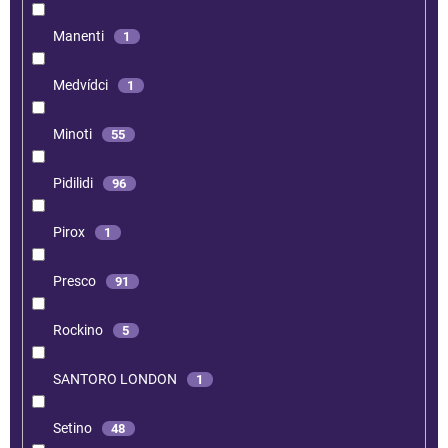
Manenti
1
Medvídci
1
Minoti
55
Pidilidi
96
Pirox
1
Presco
91
Rockino
5
SANTORO LONDON
1
Setino
48