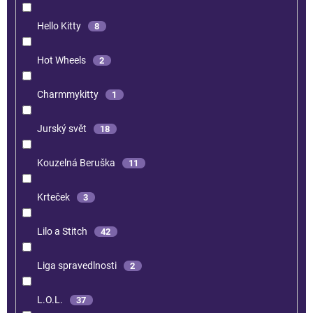
Hello Kitty
8
Hot Wheels
2
Charmmykitty
1
Jurský svět
18
Kouzelná Beruška
11
Krteček
3
Lilo a Stitch
42
Liga spravedlnosti
2
L.O.L.
37