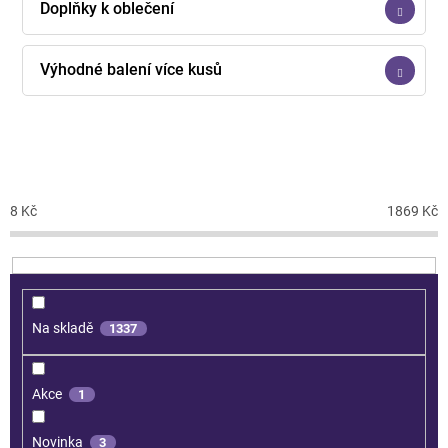
Doplňky k oblečení
Výhodné balení více kusů
CENA
8
Kč
1869
Kč
Na skladě
1337
Akce
1
Novinka
3