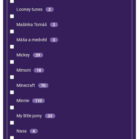
Looney tunes
2
Mašinka Tomáš
2
Máša a medvěd
3
Mickey
29
Mimoni
18
Minecraft
70
Minnie
110
My little pony
23
Nasa
4