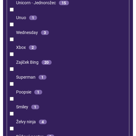
Unicorn - Jednorožec
15
Unuo
1
Wednesday
3
Xbox
2
Zajíček Bing
20
Superman
1
Poopsie
1
Smiley
1
Želvy ninja
4