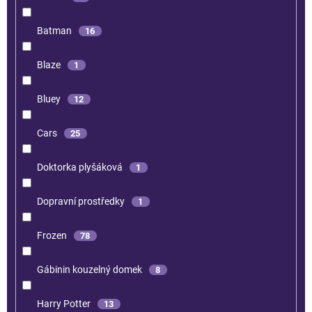
Batman
16
Blaze
1
Bluey
12
Cars
25
Doktorka plyšáková
1
Dopravní prostředky
1
Frozen
78
Gábinin kouzelný domek
8
Harry Potter
13