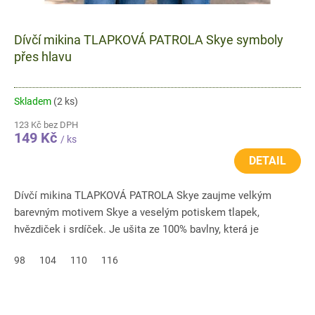
Dívčí mikina TLAPKOVÁ PATROLA Skye symboly
přes hlavu
Skladem
(2 ks)
123 Kč bez DPH
149 Kč
/ ks
DETAIL
Dívčí mikina TLAPKOVÁ PATROLA Skye zaujme velkým
barevným motivem Skye a veselým potiskem tlapek,
hvězdiček i srdíček. Je ušita ze 100% bavlny, která je
příjemná na nošení...
98
104
110
116