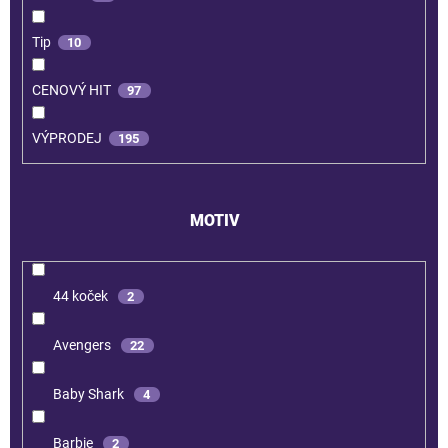
Tip
10
CENOVÝ HIT
97
VÝPRODEJ
195
MOTIV
44 koček
2
Avengers
22
Baby Shark
4
Barbie
2