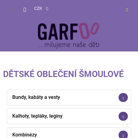
Přejít
NÁKUP
na
CZK
obsah
KOŠÍK
DĚTSKÉ OBLEČENÍ ŠMOULOVÉ
Bundy, kabáty a vesty
Kalhoty, tepláky, legíny
Kombinézy