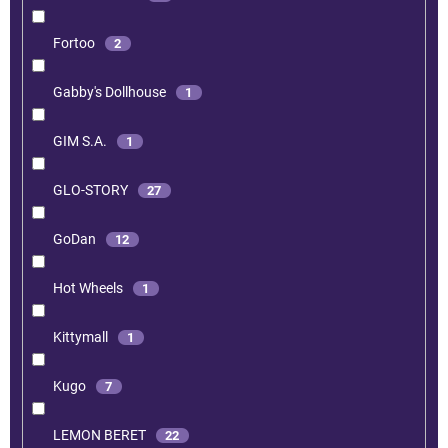
Fortoo
2
Gabby's Dollhouse
1
GIM S.A.
1
GLO-STORY
27
GoDan
12
Hot Wheels
1
Kittymall
1
Kugo
7
LEMON BERET
22