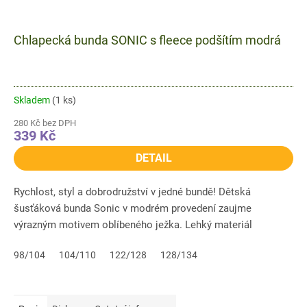
Chlapecká bunda SONIC s fleece podšítím modrá
Skladem
(1 ks)
280 Kč bez DPH
339 Kč
DETAIL
Rychlost, styl a dobrodružství v jedné bundě! Dětská
šusťáková bunda Sonic v modrém provedení zaujme
výrazným motivem oblíbeného ježka. Lehký materiál
doplněný hřejivým fleece...
98/104
104/110
122/128
128/134