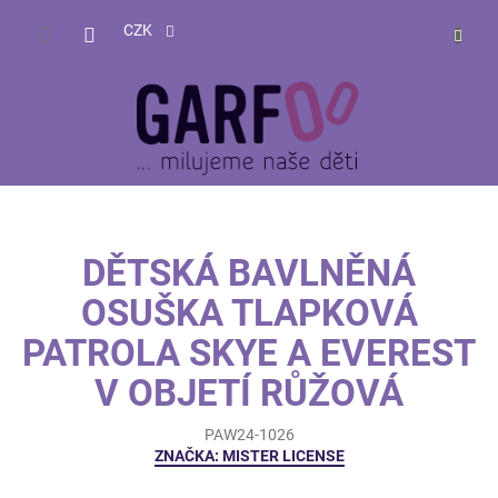
Přejít
NÁKUP
na
CZK
obsah
KOŠÍK
DĚTSKÁ BAVLNĚNÁ
OSUŠKA TLAPKOVÁ
PATROLA SKYE A EVEREST
V OBJETÍ RŮŽOVÁ
PAW24-1026
ZNAČKA:
MISTER LICENSE