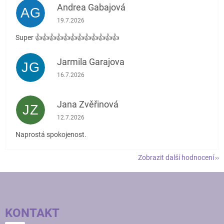
Andrea Gabajová
AG
Hodnocení obchodu je 5 z 5 hvězdiček.
19.7.2026
Super 👍👍👍👍👍👍👍👍👍👍👍👍
Jarmila Garajova
JG
Hodnocení obchodu je 5 z 5 hvězdiček.
16.7.2026
Jana Zvěřinová
JZ
Hodnocení obchodu je 5 z 5 hvězdiček.
12.7.2026
Naprostá spokojenost.
Zobrazit další hodnocení
Z
Á
P
KONTAKT
A