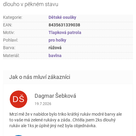
dlouho v pěkném stavu
Kategorie
:
Dětské osušky
EAN
:
8435631339038
Motiv
:
Tlapková patrola
Pohlaví
:
pro holky
Barva
:
růžová
Materiál
:
bavlna
Dagmar Šebková
DŠ
Hodnocení obchodu je 4 z 5 hvězdiček.
19.7.2026
Mrzí mě že v nabídce bylo triko krátký rukáv modré barvy ale
to vaše má zelené rukávy a záda..Chtěla jsem 2ks dlouhý
rukáv ale 1ks je úplně jiný než byla objednávka.