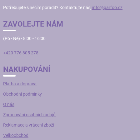
T
Potřebujete s něčím poradit? Kontaktujte nás,
info@garfoo.cz
.
Í
ZAVOLEJTE NÁM
(Po - Ne) - 8:00 - 16:00
+420 776 805 278
NAKUPOVÁNÍ
Platba a doprava
Obchodní podmínky
O nás
Zpracování osobních údajů
Reklamace a vrácení zboží
Velkoobchod