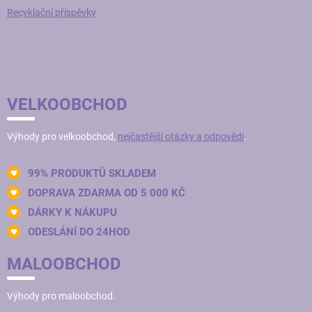
Recyklační příspěvky
VELKOOBCHOD
Výhody pro velkoobchod,
nejčastější otázky a odpovědi
.
99% PRODUKTŮ SKLADEM
DOPRAVA ZDARMA OD 5 000 KČ
DÁRKY K NÁKUPU
ODESLÁNÍ DO 24HOD
MALOOBCHOD
Výhody pro maloobchod.