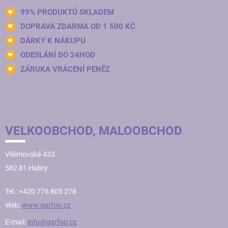
99% PRODUKTŮ SKLADEM
DOPRAVA ZDARMA OD 1 500 KČ
DÁRKY K NÁKUPU
ODESLÁNÍ DO 24HOD
ZÁRUKA VRÁCENÍ PENĚZ
VELKOOBCHOD, MALOOBCHOD
Vilémovská 433
582 81 Habry
Tel.: +420 776 805 278
Web:
www.garfoo.cz
E-mail:
info@garfoo.cz