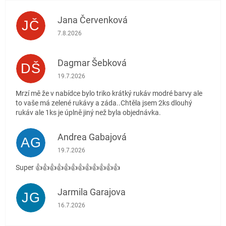
Jana Červenková
JČ
Hodnocení obchodu je 5 z 5 hvězdiček.
7.8.2026
Dagmar Šebková
DŠ
Hodnocení obchodu je 4 z 5 hvězdiček.
19.7.2026
Mrzí mě že v nabídce bylo triko krátký rukáv modré barvy ale
to vaše má zelené rukávy a záda..Chtěla jsem 2ks dlouhý
rukáv ale 1ks je úplně jiný než byla objednávka.
Andrea Gabajová
AG
Hodnocení obchodu je 5 z 5 hvězdiček.
19.7.2026
Super 👍👍👍👍👍👍👍👍👍👍👍👍
Jarmila Garajova
JG
Hodnocení obchodu je 5 z 5 hvězdiček.
16.7.2026