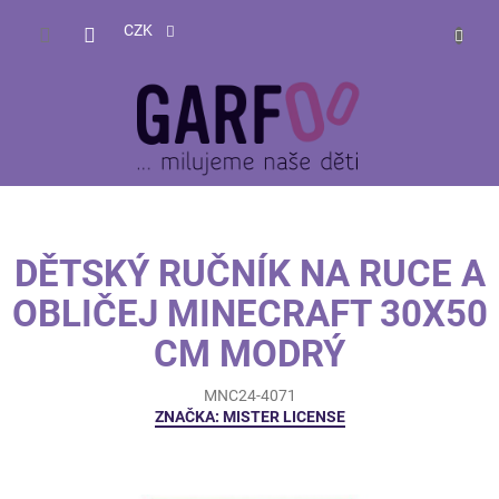
Přejít
NÁKUP
na
CZK
obsah
KOŠÍK
DĚTSKÝ RUČNÍK NA RUCE A
OBLIČEJ MINECRAFT 30X50
CM MODRÝ
MNC24-4071
ZNAČKA:
MISTER LICENSE