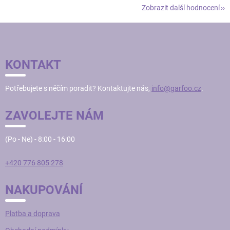
Zobrazit další hodnocení
Z
Á
P
KONTAKT
A
T
Potřebujete s něčím poradit? Kontaktujte nás,
info@garfoo.cz
.
Í
ZAVOLEJTE NÁM
(Po - Ne) - 8:00 - 16:00
+420 776 805 278
NAKUPOVÁNÍ
Platba a doprava