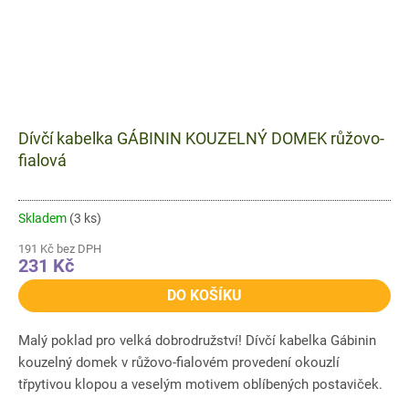
Dívčí kabelka GÁBININ KOUZELNÝ DOMEK růžovo-
fialová
Skladem
(3 ks)
191 Kč bez DPH
231 Kč
DO KOŠÍKU
Malý poklad pro velká dobrodružství! Dívčí kabelka Gábinin
kouzelný domek v růžovo-fialovém provedení okouzlí
třpytivou klopou a veselým motivem oblíbených postaviček.
Kompaktní...