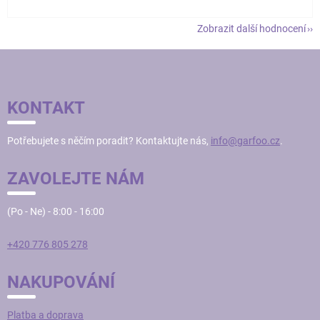
Zobrazit další hodnocení
Z
Á
P
KONTAKT
A
T
Potřebujete s něčím poradit? Kontaktujte nás,
info@garfoo.cz
.
Í
ZAVOLEJTE NÁM
(Po - Ne) - 8:00 - 16:00
+420 776 805 278
NAKUPOVÁNÍ
Platba a doprava