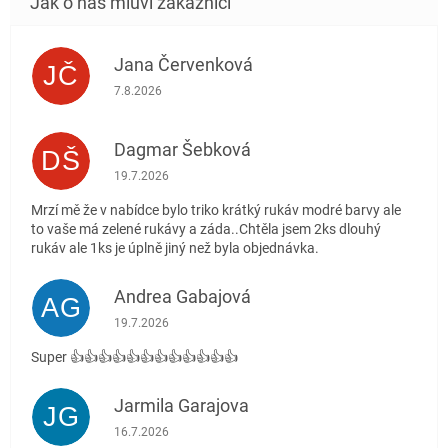
Jana Červenková
JČ
Hodnocení obchodu je 5 z 5 hvězdiček.
7.8.2026
Dagmar Šebková
DŠ
Hodnocení obchodu je 4 z 5 hvězdiček.
19.7.2026
Mrzí mě že v nabídce bylo triko krátký rukáv modré barvy ale
to vaše má zelené rukávy a záda..Chtěla jsem 2ks dlouhý
rukáv ale 1ks je úplně jiný než byla objednávka.
Andrea Gabajová
AG
Hodnocení obchodu je 5 z 5 hvězdiček.
19.7.2026
Super 👍👍👍👍👍👍👍👍👍👍👍👍
Jarmila Garajova
JG
Hodnocení obchodu je 5 z 5 hvězdiček.
16.7.2026