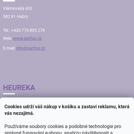
Vilémovská 433
582 81 Habry
Tel.: +420 776 805 278
Web:
www.garfoo.cz
E-mail:
info@garfoo.cz
HEUREKA
Cookies udrží váš nákup v košíku a zastaví reklamu, která
vás nezajímá.
Používáme soubory cookies a podobné technologie pro
správné fungování e-shopu, analýzu návštěvnosti a