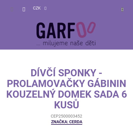
Přejít
NÁKUP
na
CZK
obsah
KOŠÍK
DÍVČÍ SPONKY -
PROLAMOVAČKY GÁBININ
KOUZELNÝ DOMEK SADA 6
KUSŮ
CEP2500003452
ZNAČKA:
CERDA