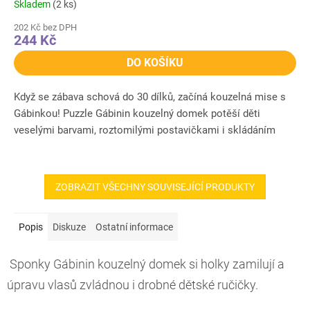
Skladem
(2 ks)
202 Kč bez DPH
244 Kč
DO KOŠÍKU
Když se zábava schová do 30 dílků, začíná kouzelná mise s
Gábinkou! Puzzle Gábinin kouzelný domek potěší děti
veselými barvami, roztomilými postavičkami i skládáním
plným...
ZOBRAZIT VŠECHNY SOUVISEJÍCÍ PRODUKTY
Popis
Diskuze
Ostatní informace
Sponky Gábinin kouzelný domek si holky zamilují a
úpravu vlasů zvládnou i drobné dětské ručičky.