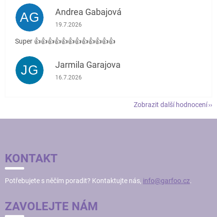
Andrea Gabajová
AG
Hodnocení obchodu je 5 z 5 hvězdiček.
19.7.2026
Super 👍👍👍👍👍👍👍👍👍👍👍👍
Jarmila Garajova
JG
Hodnocení obchodu je 5 z 5 hvězdiček.
16.7.2026
Zobrazit další hodnocení
Z
Á
P
KONTAKT
A
T
Potřebujete s něčím poradit? Kontaktujte nás,
info@garfoo.cz
.
Í
ZAVOLEJTE NÁM