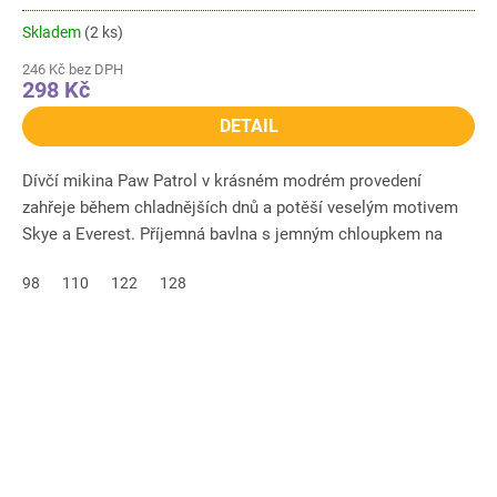
Skladem
(2 ks)
246 Kč bez DPH
298 Kč
DETAIL
Dívčí mikina Paw Patrol v krásném modrém provedení
zahřeje během chladnějších dnů a potěší veselým motivem
Skye a Everest. Příjemná bavlna s jemným chloupkem na
vnitřní straně...
98
110
122
128