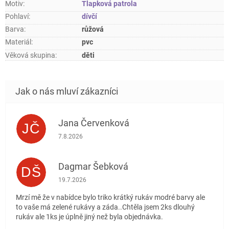
Motiv
:
Tlapková patrola
Pohlaví
:
dívčí
Barva
:
růžová
Materiál
:
pvc
Věková skupina
:
děti
Jana Červenková
JČ
Hodnocení obchodu je 5 z 5 hvězdiček.
7.8.2026
Dagmar Šebková
DŠ
Hodnocení obchodu je 4 z 5 hvězdiček.
19.7.2026
Mrzí mě že v nabídce bylo triko krátký rukáv modré barvy ale
to vaše má zelené rukávy a záda..Chtěla jsem 2ks dlouhý
rukáv ale 1ks je úplně jiný než byla objednávka.