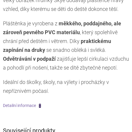
velký obrázek hrdinky Skye dodávají pláštěnce hravý
vzhled, díky kterému se děti do deště dokonce těší.
Pláštěnka je vyrobena z
měkkého, poddajného, ale
zároveň pevného PVC materiálu
, který spolehlivě
chrání před deštěm i větrem. Díky
praktickému
zapínání na druky
se snadno obléká i svléká.
Odvětrávání v podpaží
zajišťuje lepší cirkulaci vzduchu
a pohodlí při nošení, takže se dítě zbytečně nepotí.
Ideální do školky, školy, na výlety i procházky v
nepříznivém počasí.
Detailní informace
Související produkty