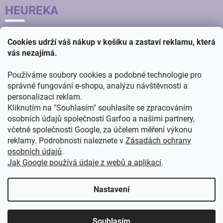
HEUREKA
Cookies udrží váš nákup v košíku a zastaví reklamu, která
vás nezajímá.
Používáme soubory cookies a podobné technologie pro
správné fungování e-shopu, analýzu návštěvnosti a
personalizaci reklam.
Kliknutím na "Souhlasím" souhlasíte se zpracováním
osobních údajů společností Garfoo a našimi partnery,
včetně společnosti Google, za účelem měření výkonu
reklamy. Podrobnosti naleznete v
Zásadách ochrany
osobních údajů
.
Jak Google používá údaje z webů a aplikací
.
Vytvořil
ŠTEFAN MAZÁŇ
na
SHOPTETU
Nastavení
Copyright 2026
GARFOO velkoobchod - maloobchod
. Všechna
Souhlasím
práva vyhrazena.