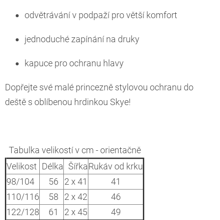
odvětrávání v podpaží pro větší komfort
jednoduché zapínání na druky
kapuce pro ochranu hlavy
Dopřejte své malé princezně stylovou ochranu do
deště s oblíbenou hrdinkou Skye!
Tabulka velikostí v cm - orientačně
Velikost
Délka
Šířka
Rukáv od krku
98/104
56
2 x 41
41
110/116
58
2 x 42
46
122/128
61
2 x 45
49