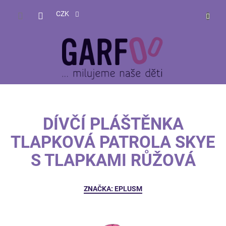
Přejít
NÁKUP
na
CZK
obsah
KOŠÍK
DÍVČÍ PLÁŠTĚNKA
TLAPKOVÁ PATROLA SKYE
S TLAPKAMI RŮŽOVÁ
ZNAČKA:
EPLUSM