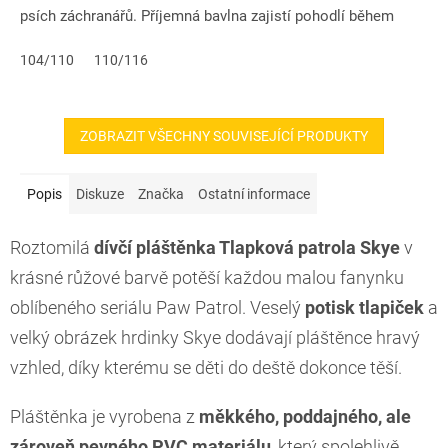
psích záchranářů. Příjemná bavlna zajistí pohodlí během
školy,...
104/110
110/116
ZOBRAZIT VŠECHNY SOUVISEJÍCÍ PRODUKTY
Popis
Diskuze
Značka
Ostatní informace
Roztomilá
dívčí pláštěnka Tlapková patrola Skye
v
krásné růžové barvě potěší každou malou fanynku
oblíbeného seriálu Paw Patrol. Veselý
potisk tlapiček
a
velký obrázek hrdinky Skye dodávají pláštěnce hravý
vzhled, díky kterému se děti do deště dokonce těší.
Pláštěnka je vyrobena z
měkkého, poddajného, ale
zároveň pevného PVC materiálu
, který spolehlivě