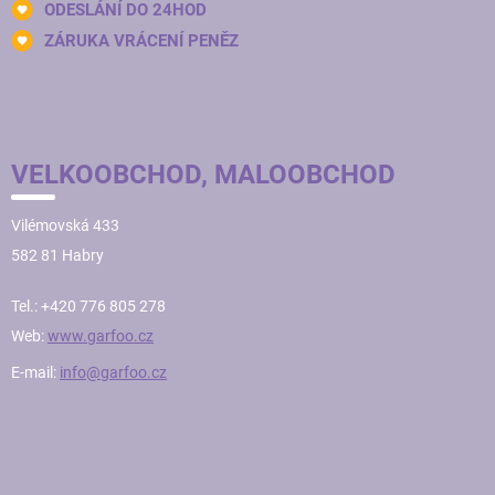
ODESLÁNÍ DO 24HOD
ZÁRUKA VRÁCENÍ PENĚZ
VELKOOBCHOD, MALOOBCHOD
Vilémovská 433
582 81 Habry
Tel.: +420 776 805 278
Web:
www.garfoo.cz
E-mail:
info@garfoo.cz