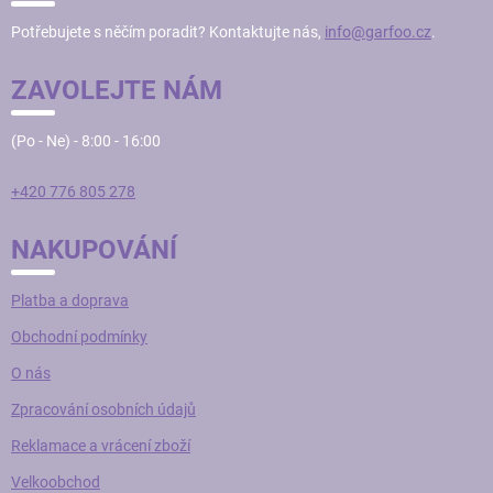
T
Potřebujete s něčím poradit? Kontaktujte nás,
info@garfoo.cz
.
Í
ZAVOLEJTE NÁM
(Po - Ne) - 8:00 - 16:00
+420 776 805 278
NAKUPOVÁNÍ
Platba a doprava
Obchodní podmínky
O nás
Zpracování osobních údajů
Reklamace a vrácení zboží
Velkoobchod