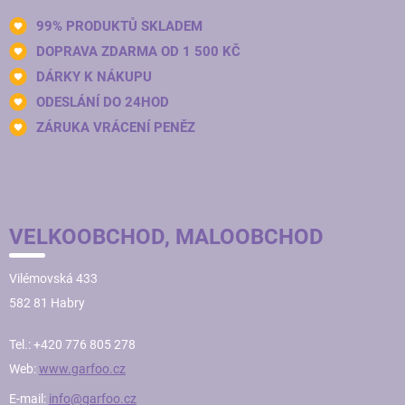
99% PRODUKTŮ SKLADEM
DOPRAVA ZDARMA OD 1 500 KČ
DÁRKY K NÁKUPU
ODESLÁNÍ DO 24HOD
ZÁRUKA VRÁCENÍ PENĚZ
VELKOOBCHOD, MALOOBCHOD
Vilémovská 433
582 81 Habry
Tel.: +420 776 805 278
Web:
www.garfoo.cz
E-mail:
info@garfoo.cz