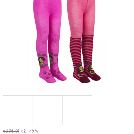
od 75 Kč
až –48 %