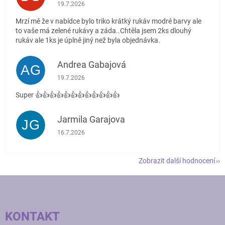
Hodnocení obchodu je 4 z 5 hvězdiček.
19.7.2026
Mrzí mě že v nabídce bylo triko krátký rukáv modré barvy ale
to vaše má zelené rukávy a záda..Chtěla jsem 2ks dlouhý
rukáv ale 1ks je úplně jiný než byla objednávka.
Andrea Gabajová
AG
Hodnocení obchodu je 5 z 5 hvězdiček.
19.7.2026
Super 👍👍👍👍👍👍👍👍👍👍👍👍
Jarmila Garajova
JG
Hodnocení obchodu je 5 z 5 hvězdiček.
16.7.2026
Zobrazit další hodnocení
Z
Á
P
KONTAKT
A