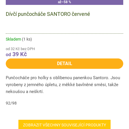
až
–58 %
Dívčí punčocháče SANTORO červené
Skladem
(1 ks)
od 32 Kč bez DPH
39 Kč
od
DETAIL
Punčocháče pro holky s oblíbenou panenkou Santoro. Jsou
vyrobeny z jemného úpletu, z měkké bavlněné směsi, takže
nekoušou a neškrtí.
92/98
ZOBRAZIT VŠECHNY SOUVISEJÍCÍ PRODUKTY