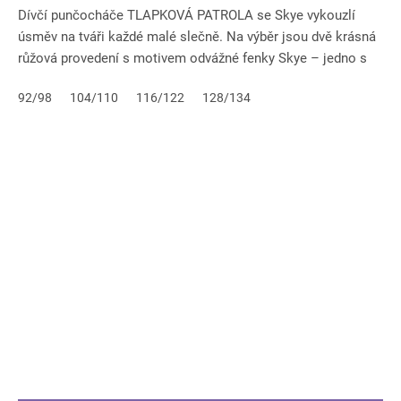
Dívčí punčocháče TLAPKOVÁ PATROLA se Skye vykouzlí
úsměv na tváři každé malé slečně. Na výběr jsou dvě krásná
růžová provedení s motivem odvážné fenky Skye – jedno s
veselými...
92/98
104/110
116/122
128/134