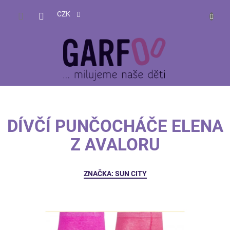
Přejít
NÁKUP
na
CZK
obsah
KOŠÍK
DÍVČÍ PUNČOCHÁČE ELENA
Z AVALORU
ZNAČKA:
SUN CITY