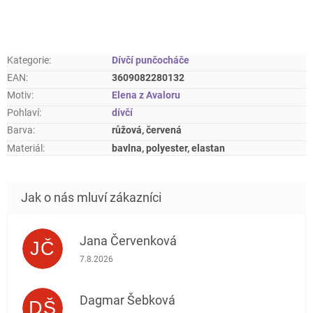
Kategorie
:
Dívčí punčocháče
EAN
:
3609082280132
Motiv
:
Elena z Avaloru
Pohlaví
:
dívčí
Barva
:
růžová, červená
Materiál
:
bavlna, polyester, elastan
Jana Červenková
JČ
Hodnocení obchodu je 5 z 5 hvězdiček.
7.8.2026
Dagmar Šebková
DŠ