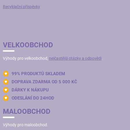
Recyklační příspěvky
VELKOOBCHOD
Výhody pro velkoobchod,
nejčastější otázky a odpovědi
.
99% PRODUKTŮ SKLADEM
DOPRAVA ZDARMA OD 5 000 KČ
DÁRKY K NÁKUPU
ODESLÁNÍ DO 24HOD
MALOOBCHOD
Výhody pro maloobchod.