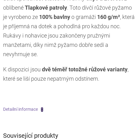
oblíbené
Tlapkové patroly
. Toto dívčí růžové pyžamo
je vyrobeno ze
100% bavlny
o gramáži
160 g/m²
, která
je příjemná na dotek a pohodlná pro každou noc.
Rukávy i nohavice jsou zakončeny pružnými
manžetami, díky nimž pyžamo dobře sedí a
nevyhrnuje se.
K dispozici jsou
dvě téměř totožné růžové varianty
,
které se liší pouze nepatrným odstínem.
Detailní informace
Související produkty