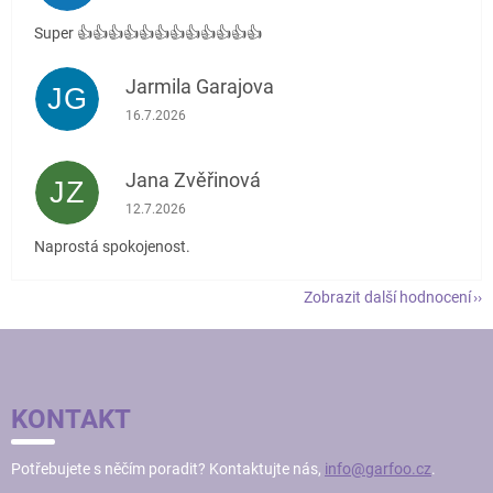
Super 👍👍👍👍👍👍👍👍👍👍👍👍
Jarmila Garajova
JG
Hodnocení obchodu je 5 z 5 hvězdiček.
16.7.2026
Jana Zvěřinová
JZ
Hodnocení obchodu je 5 z 5 hvězdiček.
12.7.2026
Naprostá spokojenost.
Zobrazit další hodnocení
Z
Á
P
KONTAKT
A
T
Potřebujete s něčím poradit? Kontaktujte nás,
info@garfoo.cz
.
Í