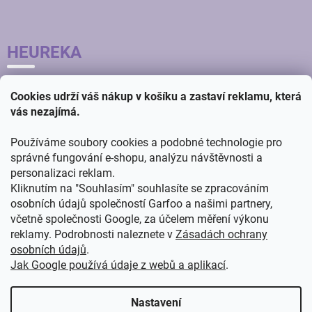
HEUREKA
Cookies udrží váš nákup v košíku a zastaví reklamu, která
vás nezajímá.
Používáme soubory cookies a podobné technologie pro
správné fungování e-shopu, analýzu návštěvnosti a
personalizaci reklam.
Kliknutím na "Souhlasím" souhlasíte se zpracováním
osobních údajů společností Garfoo a našimi partnery,
včetně společnosti Google, za účelem měření výkonu
reklamy. Podrobnosti naleznete v
Zásadách ochrany
osobních údajů
.
Jak Google používá údaje z webů a aplikací
.
Vytvořil
ŠTEFAN MAZÁŇ
na
SHOPTETU
Nastavení