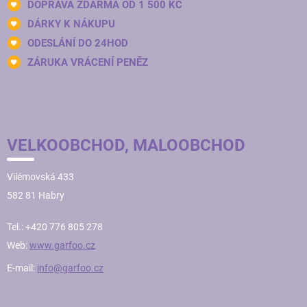
DOPRAVA ZDARMA OD 1 500 KČ
DÁRKY K NÁKUPU
ODESLÁNÍ DO 24HOD
ZÁRUKA VRÁCENÍ PENĚZ
VELKOOBCHOD, MALOOBCHOD
Vilémovská 433
582 81 Habry
Tel.: +420 776 805 278
Web:
www.garfoo.cz
E-mail:
info@garfoo.cz