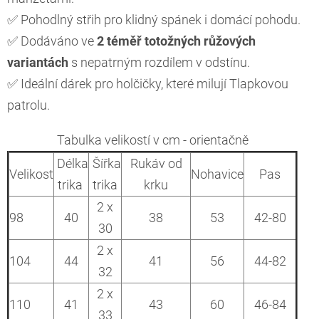
✅ Pohodlný střih pro klidný spánek i domácí pohodu.
✅ Dodáváno ve
2 téměř totožných růžových
variantách
s nepatrným rozdílem v odstínu.
✅ Ideální dárek pro holčičky, které milují Tlapkovou
patrolu.
Tabulka velikostí v cm - orientačně
Délka
Šířka
Rukáv od
Velikost
Nohavice
Pas
trika
trika
krku
2 x
98
40
38
53
42-80
30
2 x
104
44
41
56
44-82
32
2 x
110
41
43
60
46-84
33