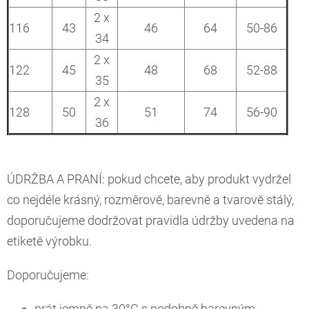
2 x
116
43
46
64
50-86
34
2 x
122
45
48
68
52-88
35
2 x
128
50
51
74
56-90
36
ÚDRŽBA A PRANÍ: pokud chcete, aby produkt vydržel
co nejdéle krásný, rozměrově, barevně a tvarově stálý,
doporučujeme dodržovat pravidla údržby uvedena na
etiketě výrobku.
Doporučujeme:
prát jemně na 30°C s podobně barevným