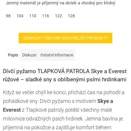
Jemný materiál je příjemný na dotek a vhodný pro klidný
spánek....
98
104
110
116
122
128
ZOBRAZIT VŠECHNY SOUVISEJÍCÍ PRODUKTY
Popis
Diskuze
Ostatní informace
Dívčí pyžamo TLAPKOVÁ PATROLA Skye a Everest
růžové – sladké sny s oblíbenými psími hrdinkami
Když se večer chýlí ke konci, přichází čas na pohodlí a
pohádkové sny. Dívčí pyžamo s motivem
Skye a
Everest
z Tlapkové patroly potěší všechny malé
milovnice odvážných psích hrdinek. Jemná bavlna je
příjemná na pokožce a zajišťuje komfort během