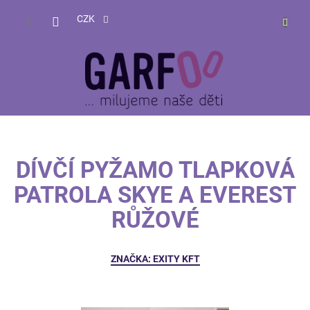
Přejít
NÁKUP
na
CZK
obsah
KOŠÍK
DÍVČÍ PYŽAMO TLAPKOVÁ
PATROLA SKYE A EVEREST
RŮŽOVÉ
ZNAČKA:
EXITY KFT