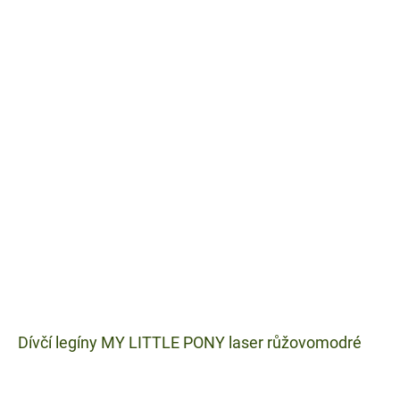
Dívčí legíny MY LITTLE PONY laser růžovomodré