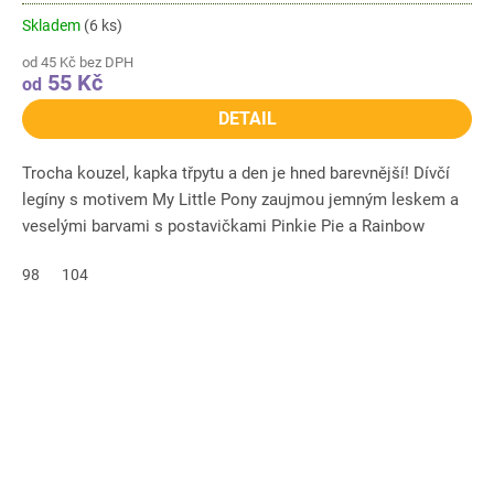
Skladem
(6 ks)
od 45 Kč bez DPH
55 Kč
od
DETAIL
Trocha kouzel, kapka třpytu a den je hned barevnější! Dívčí
legíny s motivem My Little Pony zaujmou jemným leskem a
veselými barvami s postavičkami Pinkie Pie a Rainbow
Dash....
98
104