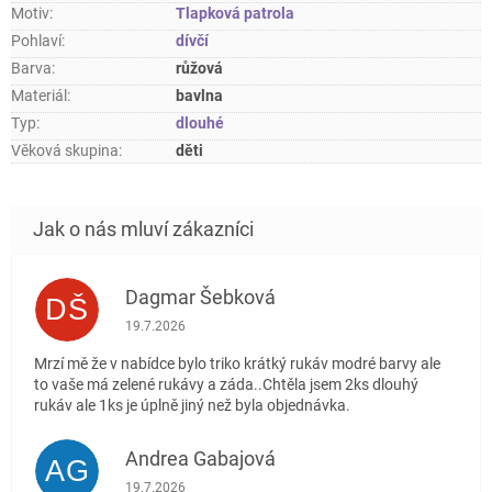
Motiv
:
Tlapková patrola
Pohlaví
:
dívčí
Barva
:
růžová
Materiál
:
bavlna
Typ
:
dlouhé
Věková skupina
:
děti
Dagmar Šebková
DŠ
Hodnocení obchodu je 4 z 5 hvězdiček.
19.7.2026
Mrzí mě že v nabídce bylo triko krátký rukáv modré barvy ale
to vaše má zelené rukávy a záda..Chtěla jsem 2ks dlouhý
rukáv ale 1ks je úplně jiný než byla objednávka.
Andrea Gabajová
AG
Hodnocení obchodu je 5 z 5 hvězdiček.
19.7.2026