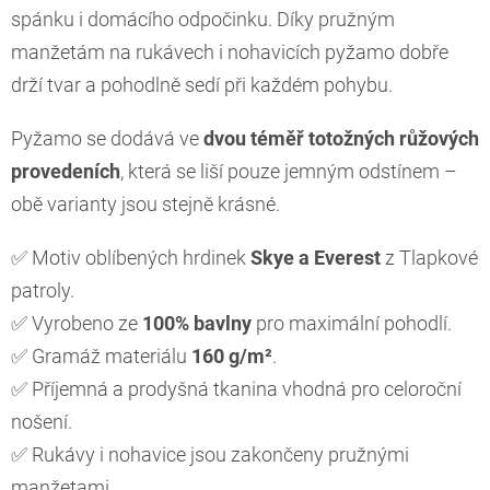
spánku i domácího odpočinku. Díky pružným
manžetám na rukávech i nohavicích pyžamo dobře
drží tvar a pohodlně sedí při každém pohybu.
Pyžamo se dodává ve
dvou téměř totožných růžových
provedeních
, která se liší pouze jemným odstínem –
obě varianty jsou stejně krásné.
✅ Motiv oblíbených hrdinek
Skye a Everest
z Tlapkové
patroly.
✅ Vyrobeno ze
100% bavlny
pro maximální pohodlí.
✅ Gramáž materiálu
160 g/m²
.
✅ Příjemná a prodyšná tkanina vhodná pro celoroční
nošení.
✅ Rukávy i nohavice jsou zakončeny pružnými
manžetami.