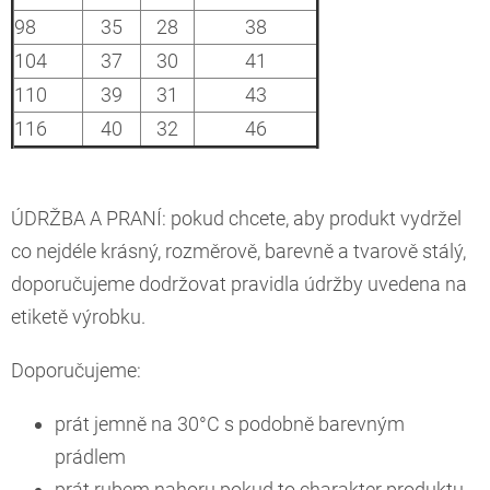
98
35
28
38
104
37
30
41
110
39
31
43
116
40
32
46
ÚDRŽBA A PRANÍ: pokud chcete, aby produkt vydržel
co nejdéle krásný, rozměrově, barevně a tvarově stálý,
doporučujeme dodržovat pravidla údržby uvedena na
etiketě výrobku.
Doporučujeme:
prát jemně na 30°C s podobně barevným
prádlem
prát rubem nahoru pokud to charakter produktu