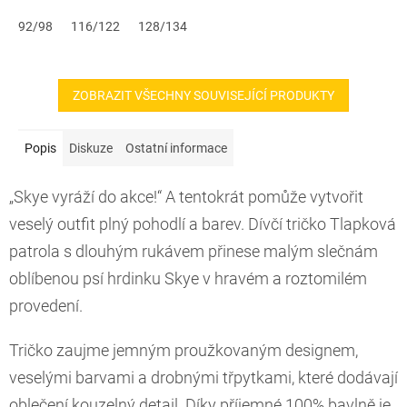
jízdu....
92/98
116/122
128/134
ZOBRAZIT VŠECHNY SOUVISEJÍCÍ PRODUKTY
Popis
Diskuze
Ostatní informace
„Skye vyráží do akce!“ A tentokrát pomůže vytvořit
veselý outfit plný pohodlí a barev. Dívčí tričko Tlapková
patrola s dlouhým rukávem přinese malým slečnám
oblíbenou psí hrdinku Skye v hravém a roztomilém
provedení.
Tričko zaujme jemným proužkovaným designem,
veselými barvami a drobnými třpytkami, které dodávají
oblečení kouzelný detail. Díky příjemné 100% bavlně je