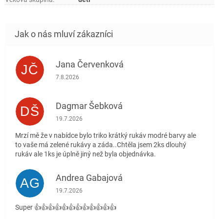
Jana Červenková
JČ
Hodnocení obchodu je 5 z 5 hvězdiček.
7.8.2026
Dagmar Šebková
DŠ
Hodnocení obchodu je 4 z 5 hvězdiček.
19.7.2026
Mrzí mě že v nabídce bylo triko krátký rukáv modré barvy ale
to vaše má zelené rukávy a záda..Chtěla jsem 2ks dlouhý
rukáv ale 1ks je úplně jiný než byla objednávka.
Andrea Gabajová
AG
Hodnocení obchodu je 5 z 5 hvězdiček.
19.7.2026
Super 👍👍👍👍👍👍👍👍👍👍👍👍