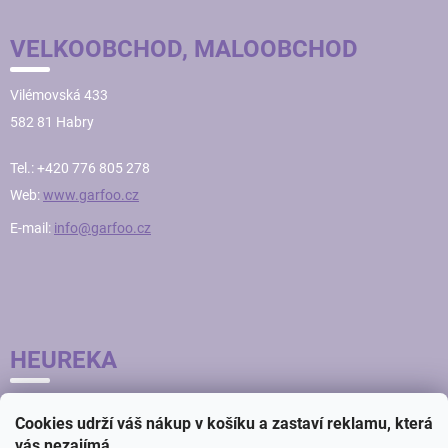
VELKOOBCHOD, MALOOBCHOD
Vilémovská 433
582 81 Habry
Tel.: +420 776 805 278
Web:
www.garfoo.cz
E-mail:
info@garfoo.cz
HEUREKA
Cookies udrží váš nákup v košíku a zastaví reklamu, která
vás nezajímá.