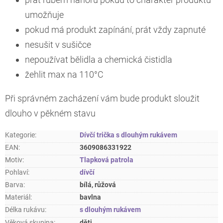
umožňuje
pokud má produkt zapínání, prát vždy zapnuté
nesušit v sušičce
nepoužívat bělidla a chemická čistidla
žehlit max na 110°C
Při správném zacházení vám bude produkt sloužit
dlouho v pěkném stavu
Kategorie
:
Dívčí trička s dlouhým rukávem
EAN
:
3609086331922
Motiv
:
Tlapková patrola
Pohlaví
:
dívčí
Barva
:
bílá, růžová
Materiál
:
bavlna
Délka rukávu
:
s dlouhým rukávem
Věková skupina
:
děti