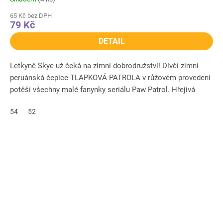
65 Kč bez DPH
79 Kč
DETAIL
Letkyně Skye už čeká na zimní dobrodružství! Dívčí zimní
peruánská čepice TLAPKOVÁ PATROLA v růžovém provedení
potěší všechny malé fanynky seriálu Paw Patrol. Hřejivá
úpletová...
54
52