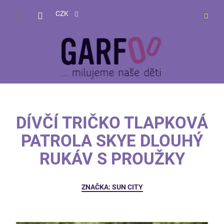
Přejít
NÁKUP
na
CZK
obsah
KOŠÍK
DÍVČÍ TRIČKO TLAPKOVÁ
PATROLA SKYE DLOUHÝ
RUKÁV S PROUŽKY
ZNAČKA:
SUN CITY