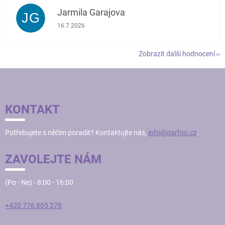
Jarmila Garajova
JG
Hodnocení obchodu je 5 z 5 hvězdiček.
16.7.2026
Zobrazit další hodnocení
Z
Á
P
KONTAKT
A
T
Potřebujete s něčím poradit? Kontaktujte nás,
info@garfoo.cz
.
Í
ZAVOLEJTE NÁM
(Po - Ne) - 8:00 - 16:00
+420 776 805 278