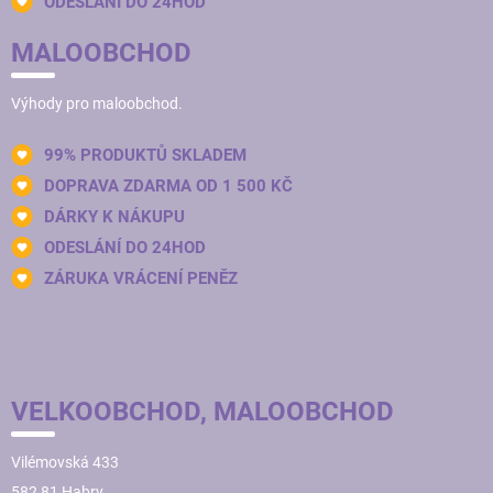
ODESLÁNÍ DO 24HOD
MALOOBCHOD
Výhody pro maloobchod.
99% PRODUKTŮ SKLADEM
DOPRAVA ZDARMA OD 1 500 KČ
DÁRKY K NÁKUPU
ODESLÁNÍ DO 24HOD
ZÁRUKA VRÁCENÍ PENĚZ
VELKOOBCHOD, MALOOBCHOD
Vilémovská 433
582 81 Habry