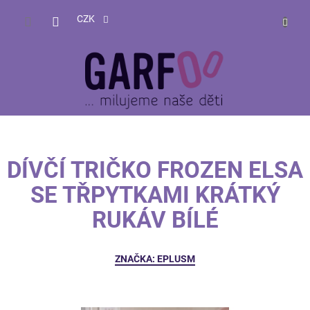
Přejít
NÁKUP
na
CZK
obsah
KOŠÍK
DÍVČÍ TRIČKO FROZEN ELSA
SE TŘPYTKAMI KRÁTKÝ
RUKÁV BÍLÉ
ZNAČKA:
EPLUSM