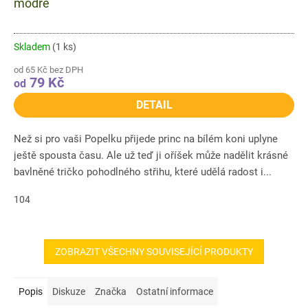
modré
Skladem
(1 ks)
od 65 Kč bez DPH
79 Kč
od
DETAIL
Než si pro vaši Popelku přijede princ na bílém koni uplyne
ještě spousta času. Ale už teď ji oříšek může nadělit krásné
bavlněné tričko pohodlného střihu, které udělá radost i...
104
ZOBRAZIT VŠECHNY SOUVISEJÍCÍ PRODUKTY
Popis
Diskuze
Značka
Ostatní informace