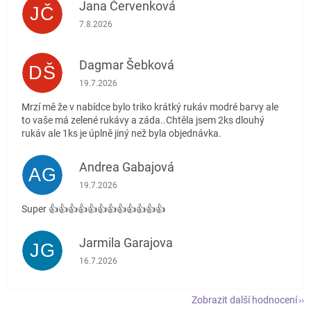
Jana Červenková
JČ
Hodnocení obchodu je 5 z 5 hvězdiček.
7.8.2026
Dagmar Šebková
DŠ
Hodnocení obchodu je 4 z 5 hvězdiček.
19.7.2026
Mrzí mě že v nabídce bylo triko krátký rukáv modré barvy ale
to vaše má zelené rukávy a záda..Chtěla jsem 2ks dlouhý
rukáv ale 1ks je úplně jiný než byla objednávka.
Andrea Gabajová
AG
Hodnocení obchodu je 5 z 5 hvězdiček.
19.7.2026
Super 👍👍👍👍👍👍👍👍👍👍👍👍
Jarmila Garajova
JG
Hodnocení obchodu je 5 z 5 hvězdiček.
16.7.2026
Zobrazit další hodnocení