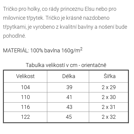
Tričko pro holky, co rády princeznu Elsu nebo pro
milovnice třpytek. Tričko je krásně nazdobeno
třpytkami, je vyrobeno z kvalitní bavlny a nošení bude
pohodlné.
2
MATERIÁL: 100% bavlna 160g/m
Tabulka velikostí v cm - orientačně
Velikost
Délka
Šířka
104
39
2 x 29
110
41
2 x 30
116
43
2 x 31
122
45
2 x 32