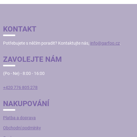
Z
Á
P
KONTAKT
A
T
Potřebujete s něčím poradit? Kontaktujte nás,
info@garfoo.cz
.
Í
ZAVOLEJTE NÁM
(Po - Ne) - 8:00 - 16:00
+420 776 805 278
NAKUPOVÁNÍ
Platba a doprava
Obchodní podmínky