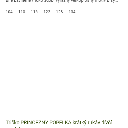
Bílé bavlněné tričko zdobí výrazný velkoplošný motiv Elsy...
104
110
116
122
128
134
Tričko PRINCEZNY POPELKA krátký rukáv dívčí