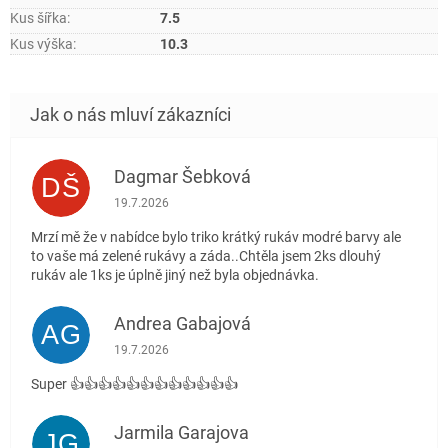
Kus šířka
:
7.5
Kus výška
:
10.3
Dagmar Šebková
DŠ
Hodnocení obchodu je 4 z 5 hvězdiček.
19.7.2026
Mrzí mě že v nabídce bylo triko krátký rukáv modré barvy ale
to vaše má zelené rukávy a záda..Chtěla jsem 2ks dlouhý
rukáv ale 1ks je úplně jiný než byla objednávka.
Andrea Gabajová
AG
Hodnocení obchodu je 5 z 5 hvězdiček.
19.7.2026
Super 👍👍👍👍👍👍👍👍👍👍👍👍
Jarmila Garajova
JG