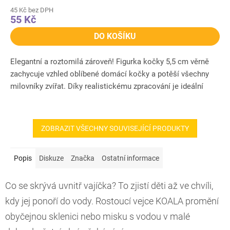
45 Kč bez DPH
55 Kč
DO KOŠÍKU
Elegantní a roztomilá zároveň! Figurka kočky 5,5 cm věrně
zachycuje vzhled oblíbené domácí kočky a potěší všechny
milovníky zvířat. Díky realistickému zpracování je ideální
pro...
ZOBRAZIT VŠECHNY SOUVISEJÍCÍ PRODUKTY
Popis
Diskuze
Značka
Ostatní informace
Co se skrývá uvnitř vajíčka? To zjistí děti až ve chvíli,
kdy jej ponoří do vody. Rostoucí vejce KOALA promění
obyčejnou sklenici nebo misku s vodou v malé