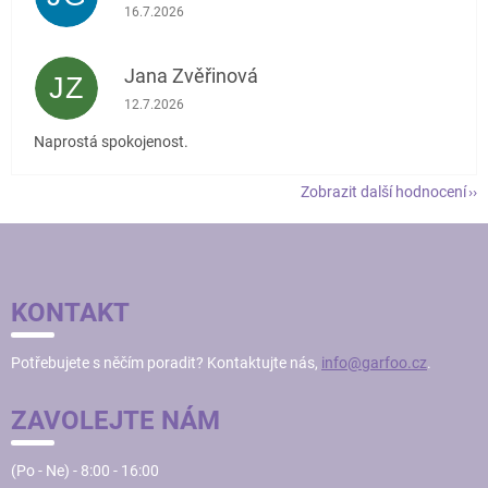
Hodnocení obchodu je 5 z 5 hvězdiček.
16.7.2026
Jana Zvěřinová
JZ
Hodnocení obchodu je 5 z 5 hvězdiček.
12.7.2026
Naprostá spokojenost.
Zobrazit další hodnocení
Z
Á
P
KONTAKT
A
T
Potřebujete s něčím poradit? Kontaktujte nás,
info@garfoo.cz
.
Í
ZAVOLEJTE NÁM
(Po - Ne) - 8:00 - 16:00