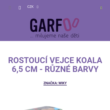
Přejít
NÁKUP
na
CZK
obsah
KOŠÍK
ROSTOUCÍ VEJCE KOALA
6,5 CM - RŮZNÉ BARVY
ZNAČKA:
WIKY