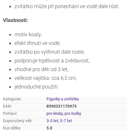
zvířátko může při ponechání ve vodě dále růst.
Vlastnosti:
motiv koaly,
efekt líhnutí ve vodě,
zvířátko po vylíhnutí dále roste,
podporuje trpělivost a zvědavost,
vhodné pro děti od 3 let,
velikost vajíčka: cca 6,5 cm,
jednoduché použití.
Kategorie
:
Figurky a zvířátka
EAN
:
8590331170975
Pohlaví
:
pro kluky
,
pro holky
Doporučený věk
:
3-5 let
,
5-7 let
Kus délka
:
5.0