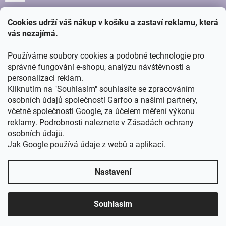
Cookies udrží váš nákup v košíku a zastaví reklamu, která
vás nezajímá.
Používáme soubory cookies a podobné technologie pro
správné fungování e-shopu, analýzu návštěvnosti a
personalizaci reklam.
Kliknutím na "Souhlasím" souhlasíte se zpracováním
osobních údajů společností Garfoo a našimi partnery,
včetně společnosti Google, za účelem měření výkonu
reklamy. Podrobnosti naleznete v
Zásadách ochrany
osobních údajů
.
Jak Google používá údaje z webů a aplikací
.
Vytvořil
ŠTEFAN MAZÁŇ
na
SHOPTETU
Nastavení
Copyright 2026
GARFOO velkoobchod - maloobchod
. Všechna
Souhlasím
práva vyhrazena.