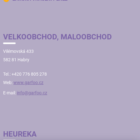
VELKOOBCHOD, MALOOBCHOD
Vilémovská 433
582 81 Habry
Tel.: +420 776 805 278
Web:
www.garfoo.cz
E-mail:
info@garfoo.cz
HEUREKA