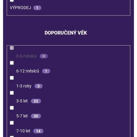
VÝPRODEJ
1
DOPORUČENÝ VĚK
0-6 měsíců
0
6-12 měsíců
1
1-3 roky
3
3-5 let
23
5-7 let
20
7-10 let
14