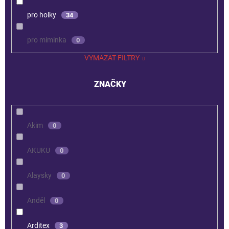
pro holky
34
pro miminka
0
VYMAZAT FILTRY
ZNAČKY
Akim
0
AKUKU
0
Alaysky
0
Anděl
0
Arditex
3