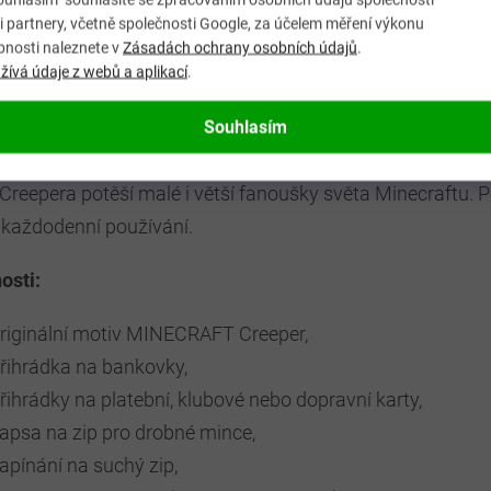
 partnery, včetně společnosti Google, za účelem měření výkonu
bnosti naleznete v
Zásadách ochrany osobních údajů
.
ívá údaje z webů a aplikací
.
nka je vybavena přihrádkou na bankovky, několika přihrád
ně uchová drobné mince nebo jiné drobnosti. Zapínání na
Souhlasím
ní a zároveň pomáhá udržet obsah peněženky bezpečně uv
Creepera potěší malé i větší fanoušky světa Minecraftu. Pe
 každodenní používání.
osti:
riginální motiv MINECRAFT Creeper,
řihrádka na bankovky,
řihrádky na platební, klubové nebo dopravní karty,
apsa na zip pro drobné mince,
apínání na suchý zip,