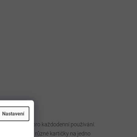
Nastavení
ým doplňkem pro každodenní používání.
kovky, mince i různé kartičky na jedno