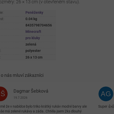
ozměry: 26 × 13 cm (v otevřeném stavu).
ie
:
Peněženky
st
:
0.04 kg
8435798704656
Minecraft
pro kluky
zelená
l
:
polyester
:
26 x 13 cm
Dagmar Šebková
DŠ
AG
Hodnocení obchodu je 4 z 5 hvězdiček.
19.7.2026
 mě že v nabídce bylo triko krátký rukáv modré barvy ale
Super 👍
aše má zelené rukávy a záda..Chtěla jsem 2ks dlouhý