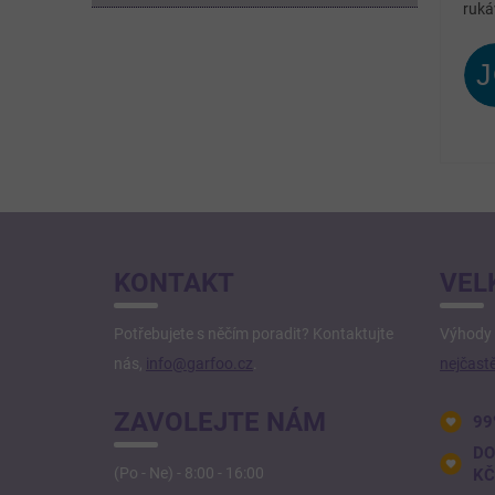
ruká
Z
Á
KONTAKT
VEL
P
A
Potřebujete s něčím poradit? Kontaktujte
Výhody 
T
nás,
info@garfoo.cz
.
nejčastě
Í
ZAVOLEJTE NÁM
99
DO
(Po - Ne) - 8:00 - 16:00
KČ