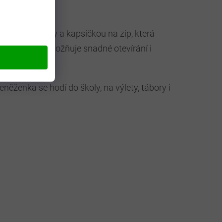
kami na karty a kapsičkou na zip, která
 suchý zip umožňuje snadné otevírání i
nitř.
něženka se hodí do školy, na výlety, tábory i