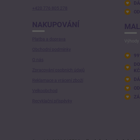
DÁ
+420 776 805 278
OD
NAKUPOVÁNÍ
MAL
Platba a doprava
Výhody 
Obchodní podmínky
99
O nás
DO
Zpracování osobních údajů
KČ
DÁ
Reklamace a vrácení zboží
OD
Velkoobchod
ZÁ
Recyklační příspěvky