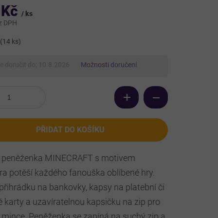
 Kč
/ ks
z DPH
(14 ks)
 doručit do:
10.8.2026
Možnosti doručení
PŘIDAT DO KOŠÍKU
 peněženka MINECRAFT s motivem
ra potěší každého fanouška oblíbené hry.
přihrádku na bankovky, kapsy na platební či
 karty a uzavíratelnou kapsičku na zip pro
 mince. Peněženka se zapíná na suchý zip a