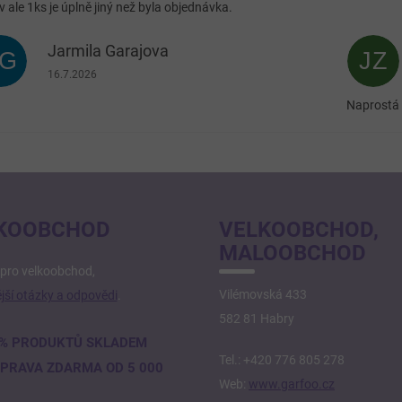
v ale 1ks je úplně jiný než byla objednávka.
Jarmila Garajova
JG
JZ
Hodnocení obchodu je 5 z 5 hvězdiček.
16.7.2026
Naprostá 
KOOBCHOD
VELKOOBCHOD,
MALOOBCHOD
pro velkoobchod,
Vilémovská 433
jší otázky a odpovědi
.
582 81 Habry
% PRODUKTŮ SKLADEM
Tel.: +420 776 805 278
PRAVA ZDARMA OD 5 000
Web:
www.garfoo.cz