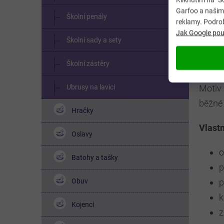
místo.
Garfoo a našimi
Školní penály
reklamy. Podro
Jak Google použ
Peněže
Školní sady a sety
bezpeč
zavírá
Školní zástěry
Ubrusy na lavici
Motiv 
běžné
Hračky
Vlastn
Oslavy
o
Batohy a tašky
p
Obuv
p
k
Kojenci
z