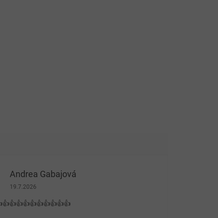
Andrea Gabajová
Hodnocení obchodu je 5 z 5 hvězdiček.
19.7.2026
👍👍👍👍👍👍👍👍👍👍👍