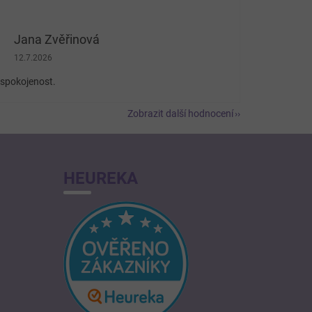
Jana Zvěřinová
Hodnocení obchodu je 5 z 5 hvězdiček.
12.7.2026
spokojenost.
Zobrazit další hodnocení
HEUREKA