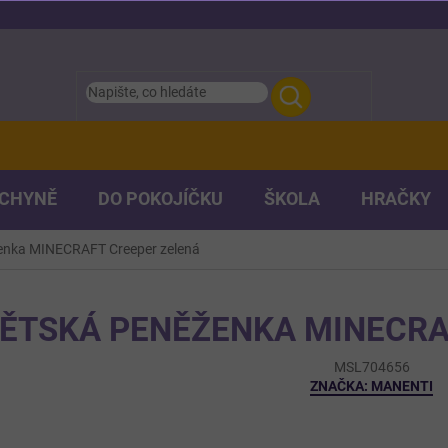
UCHYNĚ
DO POKOJÍČKU
ŠKOLA
HRAČKY
enka MINECRAFT Creeper zelená
ĚTSKÁ PENĚŽENKA MINECRA
MSL704656
ZNAČKA:
MANENTI