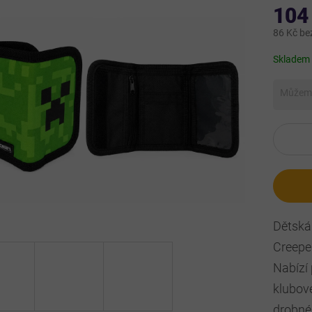
104
86 Kč be
Měrná
Skladem
cena:
Můžeme
Dětská
Creepe
Nabízí 
klubové
drobné