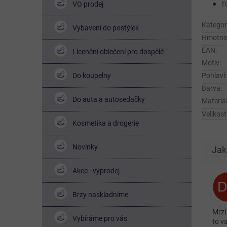
r
VO prodej
Kategor
Vybavení do postýlek
Hmotno
EAN
:
Licenční oblečení pro dospělé
Motiv
:
Do koupelny
Pohlaví
:
Barva
:
Do auta a autosedačky
Materiá
Velikost
Kosmetika a drogerie
Novinky
Akce - výprodej
Brzy naskladníme
Mrzí
Vybíráme pro vás
to v