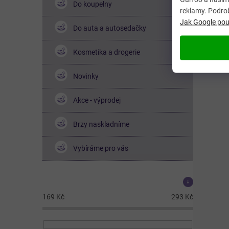
Do koupelny
reklamy. Podro
Jak Google použ
Do auta a autosedačky
Kosmetika a drogerie
Novinky
Akce - výprodej
Brzy naskladníme
Vybíráme pro vás
Cena
169
Kč
293
Kč