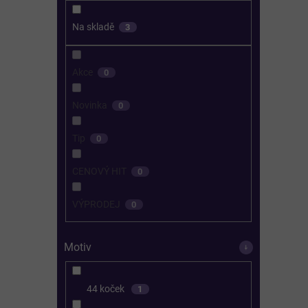
Na skladě
3
Akce
0
Novinka
0
Tip
0
CENOVÝ HIT
0
VÝPRODEJ
0
Motiv
44 koček
1