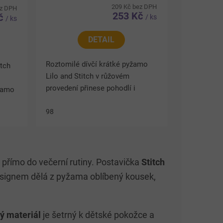
209 Kč bez DPH
ez DPH
253 Kč
Kč
/ ks
/ ks
DETAIL
Roztomilé dívčí krátké pyžamo
tch
Lilo and Stitch v růžovém
provedení přinese pohodlí i
yžamo
radost z oblíbeného motivu.
ém
Vyrobeno ze 100% bavlny, která
98
je příjemná a šetrná k dětské...
 přímo do večerní rutiny. Postavička
Stitch
signem dělá z pyžama oblíbený kousek,
ý materiál
je šetrný k dětské pokožce a