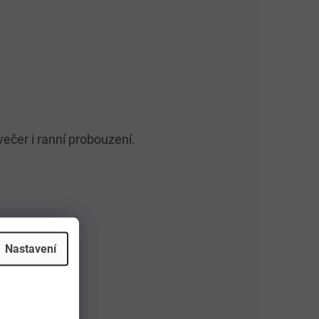
večer i ranní probouzení.
Nastavení