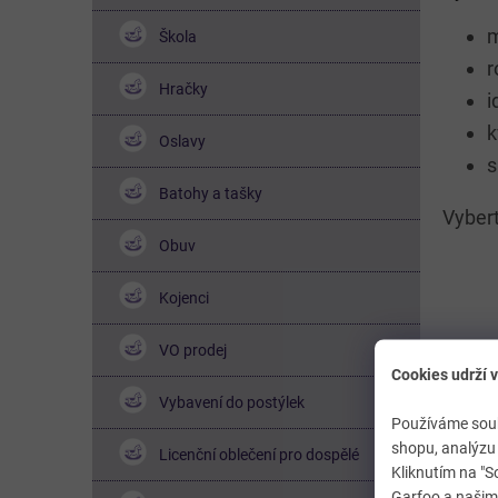
m
Škola
r
Hračky
i
k
Oslavy
s
Batohy a tašky
Vyber
Obuv
Kojenci
VO prodej
Cookies udrží v
Vybavení do postýlek
Používáme soub
shopu, analýzu 
Licenční oblečení pro dospělé
Kliknutím na "S
Garfoo a našimi