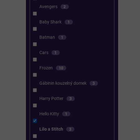
Avengers
2
Baby Shark
1
Batman
1
Cars
1
Frozen
10
Gábinin kouzelný domek
3
Harry Potter
3
Hello Kitty
1
Lilo a Stitch
3