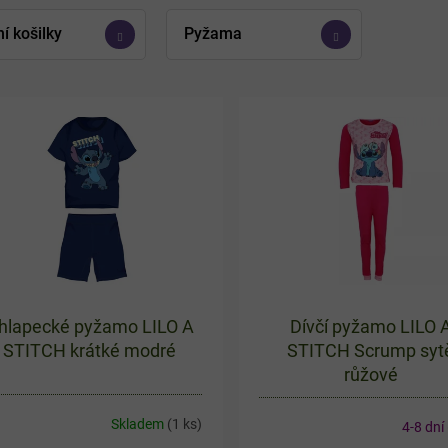
í košilky
Pyžama
hlapecké pyžamo LILO A
Dívčí pyžamo LILO 
STITCH krátké modré
STITCH Scrump syt
růžové
Skladem
(1 ks)
4-8 dní