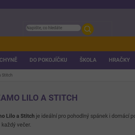
UCHYNĚ
DO POKOJÍČKU
ŠKOLA
HRAČKY
 Stitch
AMO LILO A STITCH
 Lilo a Stitch
je ideální pro pohodlný spánek i domácí 
 každý večer.