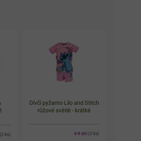
A
Dívčí pyžamo Lilo and Stitch
ě
růžové světlé - krátké
4-8 dní
(2 ks)
(2 ks)