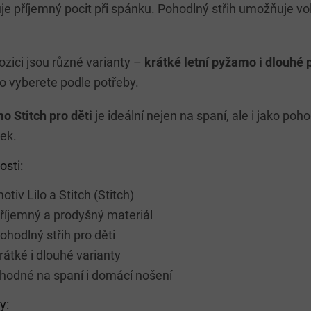
uje příjemný pocit při spánku. Pohodlný střih umožňuje v
r
v
.
k
y
v
ozici jsou různé varianty –
krátké letní pyžamo i dlouhé
ý
 vyberete podle potřeby.
p
i
s
 Stitch pro děti
je ideální nejen na spaní, ale i jako po
u
ek.
osti:
otiv Lilo a Stitch (Stitch)
říjemný a prodyšný materiál
ohodlný střih pro děti
rátké i dlouhé varianty
hodné na spaní i domácí nošení
y: