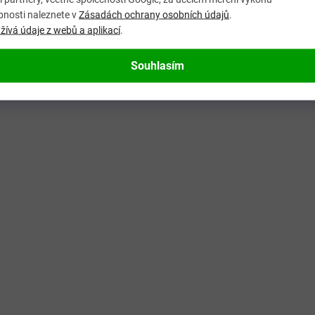
bnosti naleznete v
Zásadách ochrany osobních údajů
.
ívá údaje z webů a aplikací
.
Souhlasím