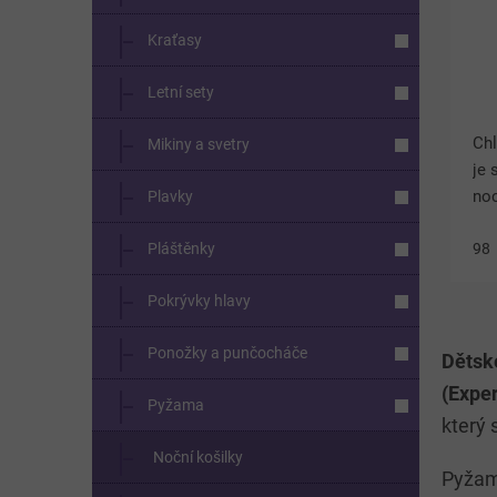
Kraťasy
Letní sety
Chl
Mikiny a svetry
je 
noc
Plavky
kr
Pláštěnky
šo
98
pro
Pokrývky hlavy
Ponožky a punčocháče
Dětské
(Expe
Pyžama
který 
Noční košilky
Pyžam