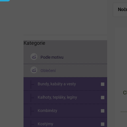
í
p
Nočn
a
n
e
V
l
ý
p
Kategorie
Přeskočit
i
kategorie
s
Podle motivu
p
r
Oblečení
o
d
u
Bundy, kabáty a vesty
k
C
t
Kalhoty, tepláky, legíny
ů
Kombinézy
Kostýmy