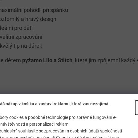
aximální pohodlí při spánku
oztomilý a hravý design
deální pro děti
valitní zpracování
kvělý tip na dárek
te dětem
pyžamo Lilo a Stitch
, které jim zpříjemní každý 
áš nákup v košíku a zastaví reklamu, která vás nezajímá.
ory cookies a podobné technologie pro správné fungování e-
návštěvnosti a personalizaci reklam.
ouhlasím" souhlasíte se zpracováním osobních údajů společností
 partnery, včetně společnosti Google, za účelem měření výkonu