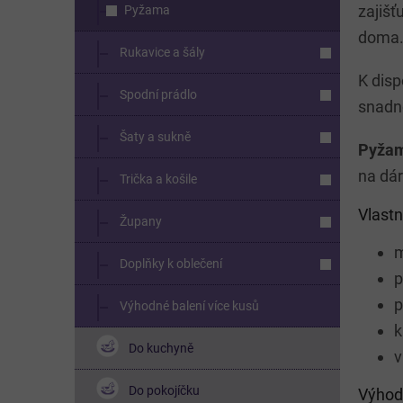
zajišť
Pyžama
doma
Rukavice a šály
K disp
Spodní prádlo
snadno
Šaty a sukně
Pyžamo
na dár
Trička a košile
Vlastn
Župany
m
Doplňky k oblečení
p
p
Výhodné balení více kusů
k
Do kuchyně
v
Do pokojíčku
Výhod