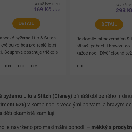
140 Kč bez DPH
242 Kč b
169 Kč
293 
/ ks
DETAIL
DETAIL
apecké pyžamo Lilo & Stitch
Roztomilý mimozemšťan Sti
skvělou volbou pro teplé letní
přináší pohodlí i hravost do
i. Souprava obsahuje tričko s
každé noci. Dívčí dlouhé p
átkým rukávem a pohodlné
Disney Lilo & Stitch v růžov
rtky v tmavě modrém
104
110
116
110
provedení zaujme výrazným
vedení s veselým...
potiskem a příjemným...
O
v
 pyžamo Lilo a Stitch (Disney)
přináší oblíbeného hrdinu
l
á
riment 626)
v kombinaci s veselými barvami a hravým de
d
si děti okamžitě zamilují.
a
c
í
o je navrženo pro maximální pohodlí –
měkký a prodyšn
p