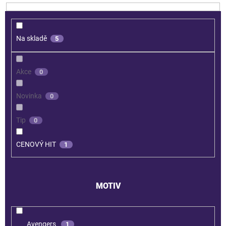
Na skladě
5
Akce
0
Novinka
0
Tip
0
CENOVÝ HIT
1
MOTIV
Avengers
1