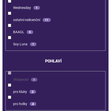
Wednesday
1
ostatní-nelicenční
11
BAAGL
5
Soy Luna
1
POHLAVÍ
chlapecké
0
pro kluky
2
pro holky
4