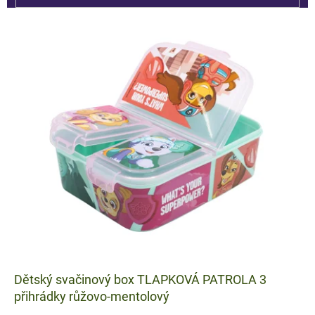
V
ý
p
i
s
p
r
o
d
u
k
t
ů
Dětský svačinový box TLAPKOVÁ PATROLA 3
přihrádky růžovo-mentolový