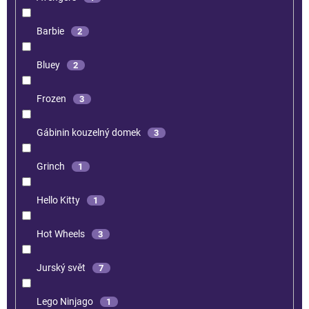
Barbie
2
Bluey
2
Frozen
3
Gábinin kouzelný domek
3
Grinch
1
Hello Kitty
1
Hot Wheels
3
Jurský svět
7
Lego Ninjago
1