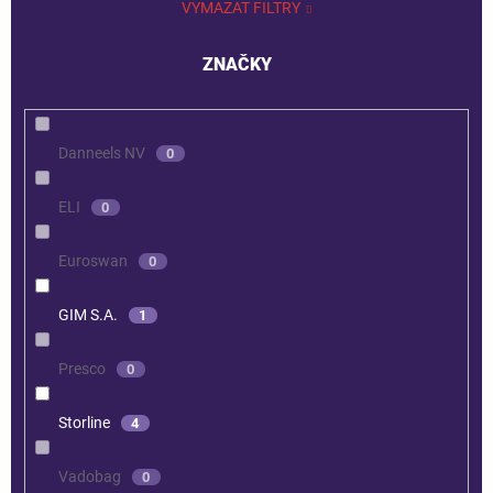
VYMAZAT FILTRY
ZNAČKY
Danneels NV
0
ELI
0
Euroswan
0
GIM S.A.
1
Presco
0
Storline
4
Vadobag
0