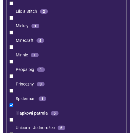
Lilo a Stitch
2
Mickey
1
Minecraft
4
Minnie
1
Peppa pig
1
Princezny
3
Spiderman
1
Tlapková patrola
5
Unicorn - Jednorožec
6