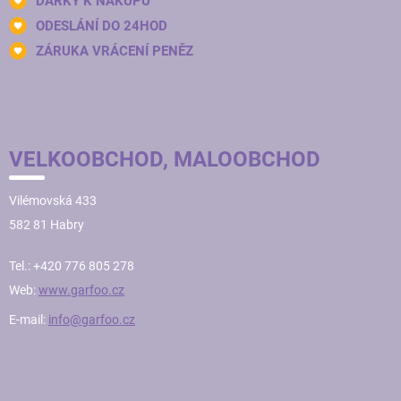
DÁRKY K NÁKUPU
ODESLÁNÍ DO 24HOD
ZÁRUKA VRÁCENÍ PENĚZ
VELKOOBCHOD, MALOOBCHOD
Vilémovská 433
582 81 Habry
Tel.: +420 776 805 278
Web:
www.garfoo.cz
E-mail:
info@garfoo.cz