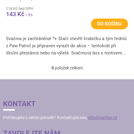
118 Kč bez DPH
143 Kč
/ ks
DO KOŠÍKU
Svačina je zachráněna! 🐾 Stačí otevřít krabičku a tým hrdinů
z Paw Patrol je připraven vyrazit do akce – tentokrát při
školní přestávce nebo na výletě. Svačinový box s motivem...
5
položek celkem
O
v
l
Z
á
Á
d
P
a
KONTAKT
c
A
í
T
p
Potřebujete s něčím poradit? Kontaktujte nás,
info@garfoo.cz
.
Í
r
v
ZAVOLEJTE NÁM
k