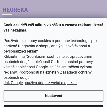
HEUREKA
Cookies udrží váš nákup v košíku a zastaví reklamu, která
vás nezajímá.
Používáme soubory cookies a podobné technologie pro
správné fungování e-shopu, analýzu návštěvnosti a
personalizaci reklam.
Kliknutím na "Souhlasím" souhlasíte se zpracováním
osobních údajů společností Garfoo a našimi partnery,
včetně společnosti Google, za účelem měření výkonu
reklamy. Podrobnosti naleznete v
Zásadách ochrany
osobních údajů
.
Jak Google používá údaje z webů a aplikací
.
Vytvořil
ŠTEFAN MAZÁŇ
na
SHOPTETU
Nastavení
Copyright 2026
GARFOO velkoobchod - maloobchod
. Všechna