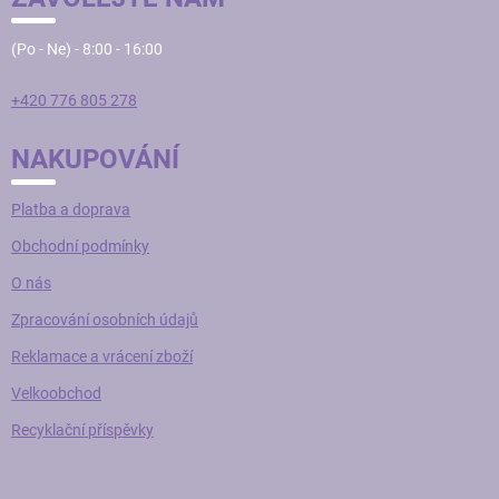
y
v
(Po - Ne) - 8:00 - 16:00
ý
p
i
+420 776 805 278
s
u
NAKUPOVÁNÍ
Platba a doprava
Obchodní podmínky
O nás
Zpracování osobních údajů
Reklamace a vrácení zboží
Velkoobchod
Recyklační příspěvky